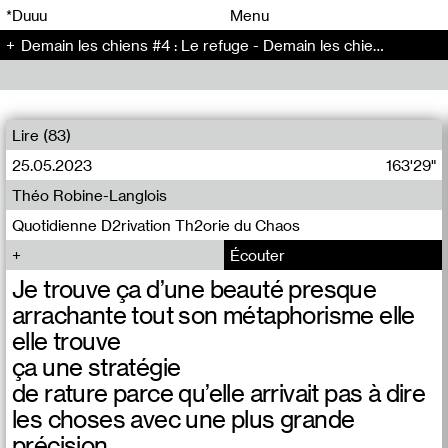
00
00
*Duuu
Menu
Demain les chiens #4 : Le refuge - Demain les chiens (4)
00
00
Lire (83)
25.05.2023
163'29"
Théo Robine-Langlois
Quotidienne D2rivation Th2orie du Chaos
Écouter
Je trouve ça d’une beauté presque
arrachante tout son métaphorisme elle
elle trouve
ça une stratégie
de rature parce qu’elle arrivait pas à dire
les choses avec une plus grande
précision