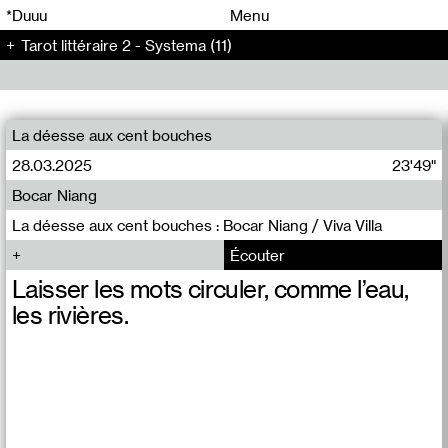
00
00
*Duuu
Menu
Tarot littéraire 2 - Systema (11)
00
00
La déesse aux cent bouches
28.03.2025
23'49"
Bocar Niang
La déesse aux cent bouches : Bocar Niang / Viva Villa
Écouter
Laisser les mots circuler, comme l’eau,
les rivières.