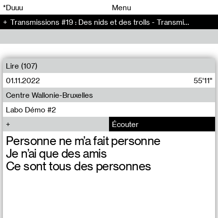
00
00
*Duuu
Menu
Transmissions #19 : Des nids et des trolls - Transmissions (19)
00
00
Lire (107)
01.11.2022
55'11"
Centre Wallonie-Bruxelles
Labo Démo #2
Écouter
Personne ne m’a fait personne
Je n’ai que des amis
Ce sont tous des personnes