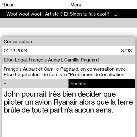
00
00
*Duuu
Menu
​Woof woof woof ! Artiste ? Et Sinon tu fais quoi ? - Conversation (86)
00
00
Conversation
01.03.2024
37'13"
Elise Legal, François Aubart, Camille Pageard
François Aubart et Camille Pageard, en conversation avec
Elise Legal autour de son livre “Problèmes de localisation”
Écouter
John pourrait très bien décider que
piloter un avion Ryanair alors que la terre
brûle de toute part n’a aucun sens.