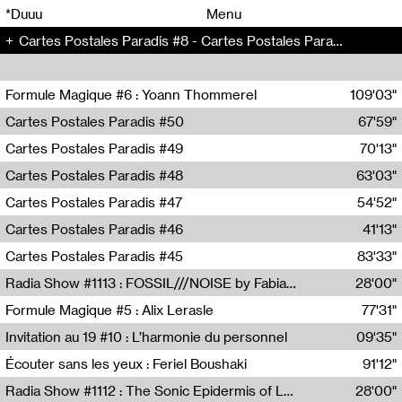
00
00
*Duuu
Menu
Cartes Postales Paradis #8 - Cartes Postales Paradis (8)
00
00
Formule Magique #6 : Yoann Thommerel
109'03"
Nathalie Lacroix,Yoann Thommerel
Cartes Postales Paradis #50
67'59"
Zoé Leroux
Cartes Postales Paradis #49
70'13"
Aurore Portales
Cartes Postales Paradis #48
63'03"
Mathias Dupaquier
Cartes Postales Paradis #47
54'52"
Raymond Engramer
Cartes Postales Paradis #46
41'13"
Sarah Banville
Cartes Postales Paradis #45
83'33"
Mateo Cuin
Radia Show #1113 : FOSSIL///NOISE by Fabiana Gibim / Wave Farm
28'00"
Wave Farm
Formule Magique #5 : Alix Lerasle
77'31"
Nathalie Lacroix
Invitation au 19 #10 : L’harmonie du personnel
09'35"
19, CRAC
Écouter sans les yeux : Feriel Boushaki
91'12"
Feriel Boushaki
Radia Show #1112 : The Sonic Epidermis of Lake Léman by Paul Courlet / Guest Slot
28'00"