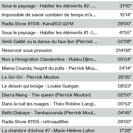
Radio Helsinki
Sous le paysage - Habiter les éléments #2 : Vers le tournant élémentaire
31'10"
Nastassja Martin
Impossible de savoir combien de temps m'a échappé
15'14"
Mélanie Blaison,Mateo Cuin
Radia Show #1106 : Kanal103 ШУМ
28'00"
Kanal103
Sous le paysage - Habiter les éléments #1 : Les éléments et les débordements du vivant
41'55"
Nastassja Martin
Simb Gaïdé ou la danse du faux lion (Pierrick Mouton)
02'08"
Pierrick Mouton,Simb Gaïdé
Réservoir sous pression
214'08"
Non à l'émigration Clandestine - Rukku Djinne Squad (Eden Tinto Collins)
05'04"
Eden Tinto Collins,Rukku Djinne
Mama Counda, l'esprit du puits - Pierrick Mouton
24'14"
Pierrick Mouton
Le Gri-Gri - Pierrick Mouton
26'35"
Pierrick Mouton
Le dessin qui bouge - Louise Guégan
08'23"
Louise Guégan
Diarra Niang - The queen (Pierrick Mouton)
02'50"
Pierrick Mouton,Diarra Niang
Dans la nuit les nuages - Théo Robine-Langlois
00'53"
Théo Robine-Langlois,LD Beat
Bathi Diabaye - Tambacounda (Pierrick Mouton)
04'45"
Pierrick Mouton,Bathi Diabaye
Radia Show #1105 : retroauditive
28'00"
Soundart Radio
La chambre d'échos #7 : Marie-Hélène Lafon
17'28"