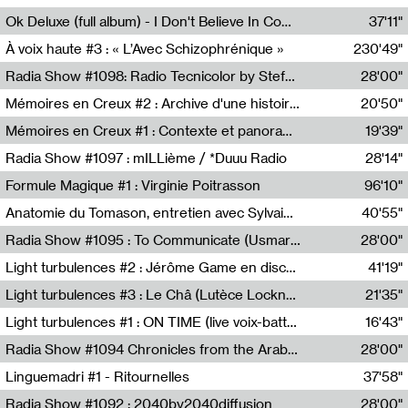
Francesco Russo,Scuola della Crisi
Ok Deluxe (full album) - I Don't Believe In Computing
37'11"
Corentin Canesson,Julien Tiberi,Charlie Hamish Jeffery
À voix haute #3 : « L’Avec Schizophrénique »
230'49"
Agathe Boulanger,Sybille Chevreuse,Carine Lendrin,Léna Monnier,Graziela Susin,Camille Zuber
Radia Show #1098: Radio Tecnicolor by Stefan Nussbaumer & Georg Zichy (Radio Orange 94.0)
28'00"
Radio Orange 94.0
Mémoires en Creux #2 : Archive d'une histoire artistique
20'50"
Sophie Auger-Grappin
Mémoires en Creux #1 : Contexte et panorama
19'39"
Sophie Auger-Grappin
Radia Show #1097 : mILLième / *Duuu Radio
28'14"
Cécile Tonizzo,Nicolas Couturier,Manuel Zenner,Aquila Lescene,Curtis Coco,Cyril Magnier
Formule Magique #1 : Virginie Poitrasson
96'10"
Nathalie Lacroix,Virginie Poitrasson
Anatomie du Tomason, entretien avec Sylvain Cardonnel
40'55"
Loraine Baud,Sylvain Cardonnel
Radia Show #1095 : To Communicate (Usmaradio)
28'00"
Usmaradio
Light turbulences #2 : Jérôme Game en discussion avec Thomas Corlin
41'19"
Jérôme Game,Thomas Corlin,Thierry Raynaud,Hubert Colas
Light turbulences #3 : Le Châ (Lutèce Lockness)
21'35"
Lutèce Lockness
Light turbulences #1 : ON TIME (live voix-batterie) avec Jérôme Game & Jean-Michel Espitallier
16'43"
Jérôme Game,Jean-Michel Espitallier
Radia Show #1094 Chronicles from the Arab Cold War by Ghazi Barakat
28'00"
Reboot.fm
Linguemadri #1 - Ritournelles
37'58"
Meris Angioletti
Radia Show #1092 : 2040by2040diffusion
28'00"