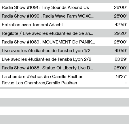
Diffusion FM
Radia Show #1091 : Tiny Sounds Around Us
28'00"
Radio Študent
Radia Show #1090 : Radia Wave Farm WGXC Corey De Juan Sherrard Jr Startalk
28'00"
Wave Farm
Entretien avec Tomomi Adachi
42'59"
Tomomi Adachi,Loraine Baud
Regilote / Live avec les étudiant·es de 3e année de l'EMA
29'20"
Nima Henryon,Athéna Noël,Amir Genillon,Ibourayane Ahmadi,Manelle Cherrih,Honorine Gibello,John Weeber,Manon Joseph
Radia Show #1089 : MOUVEMENT De PANIK (Radio Panik)
28'00"
Radio Panik
Live avec les étudiant·es de l'ensba Lyon 1/2
49'59"
Live avec les étudiant·es de l'ensba Lyon 2/2
63'29"
Radia Show #1088 : Statue Of Liberty Live By Ed Baxter (Resonance)
28'00"
Resonance
La chambre d'échos #5 : Camille Paulhan
16'27"
Revue Les Chambres,Camille Paulhan