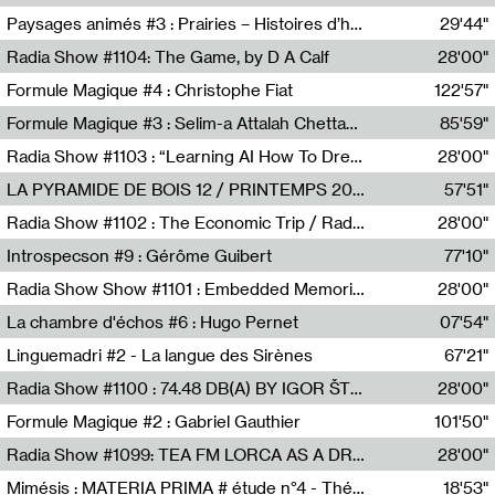
Revue Les Chambres,Marie-Hélène Lafon
Paysages animés #3 : Prairies – Histoires d’herbes et d’humains
29'44"
Anne Simon
Radia Show #1104: The Game, by D A Calf
28'00"
Radio One NZ
Formule Magique #4 : Christophe Fiat
122'57"
Nathalie Lacroix
Formule Magique #3 : Selim-a Attalah Chettaoui
85'59"
Nathalie Lacroix,Selim-a Attalah Chettaoui
Radia Show #1103 : “Learning AI How To Dream” by Sebastian Dingens (Radio Campus Bruxelles)
28'00"
Radio Campus Bruxelles
LA PYRAMIDE DE BOIS 12 / PRINTEMPS 2026
57'51"
Sammy Stein
Radia Show #1102 : The Economic Trip / Radio Grenouille
28'00"
Radio Grenouille
Introspecson #9 : Gérôme Guibert
77'10"
Pierre Henry,Gérôme Guibert
Radia Show Show #1101 : Embedded Memories by Jimmy Peggie / radioart106
28'00"
Jimmy Peggie,radioart106
La chambre d'échos #6 : Hugo Pernet
07'54"
Revue Les Chambres,Hugo Pernet
Linguemadri #2 - La langue des Sirènes
67'21"
Meris Angioletti
Radia Show #1100 : 74.48 DB(A) BY IGOR ŠTROMAJER FOR RADIO X
28'00"
radio x
Formule Magique #2 : Gabriel Gauthier
101'50"
Nathalie Lacroix,Gabriel Gauthier
Radia Show #1099: TEA FM LORCA AS A DREAM
28'00"
TEAFM
Mimésis : MATERIA PRIMA # étude n°4 - Théâtre de l’Aquarium
18'53"