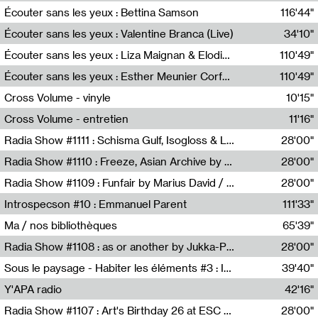
Écouter sans les yeux : Bettina Samson
116'44"
Bettina Samson
Écouter sans les yeux : Valentine Branca (Live)
34'10"
Valentine Branca
Écouter sans les yeux : Liza Maignan & Elodie Lecat
110'49"
Liza Maignan,Elodie Lecat
Écouter sans les yeux : Esther Meunier Corfdyr
110'49"
Esther Meunier Corfdyr
Cross Volume - vinyle
10'15"
Théo Robine-Langlois,Emilien Chesnot,Mia Trabalon
Cross Volume - entretien
11'16"
Théo Robine-Langlois,Emilien Chesnot,Mia Trabalon
Radia Show #1111 : Schisma Gulf, Isogloss & Lament For The Old Clock By Harvey Young / Resonance
28'00"
Resonance
Radia Show #1110 : Freeze, Asian Archive by Avita Maheen / Radio Worm
28'00"
Radio WORM
Radia Show #1109 : Funfair by Marius David / JET FM
28'00"
Jet FM
Introspecson #10 : Emmanuel Parent
111'33"
Pierre Henry,Emmanuel Parent
Ma / nos bibliothèques
65'39"
Sarah Tritz,Elene Lapiashivili,Justin Marconnet,Mateo Cuche,Esther Lechevalier,Suzie Lecroart,Romance Castelet
Radia Show #1108 : as or another by Jukka-Pekka Kervinen / Rádio Zero
28'00"
Radio Zero
Sous le paysage - Habiter les éléments #3 : Interprétations, rituels et symboliques des éléments
39'40"
Nastassja Martin
Y'APA radio
42'16"
Pierrick Mouton
Radia Show #1107 : Art's Birthday 26 at ESC - Medien Kunst Labor
28'00"