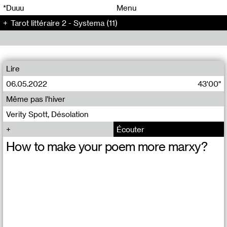
00
00
*Duuu
Menu
Tarot littéraire 2 - Systema (11)
00
00
Lire
06.05.2022
43'00"
Même pas l’hiver
Verity Spott, Désolation
Écouter
How to make your poem more marxy?