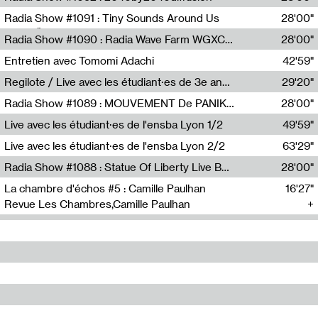
Diffusion FM
Radia Show #1091 : Tiny Sounds Around Us
28'00"
Radio Študent
Radia Show #1090 : Radia Wave Farm WGXC Corey De Juan Sherrard Jr Startalk
28'00"
Wave Farm
Entretien avec Tomomi Adachi
42'59"
Tomomi Adachi,Loraine Baud
Regilote / Live avec les étudiant·es de 3e année de l'EMA
29'20"
Nima Henryon,Athéna Noël,Amir Genillon,Ibourayane Ahmadi,Manelle Cherrih,Honorine Gibello,John Weeber,Manon Joseph
Radia Show #1089 : MOUVEMENT De PANIK (Radio Panik)
28'00"
Radio Panik
Live avec les étudiant·es de l'ensba Lyon 1/2
49'59"
Live avec les étudiant·es de l'ensba Lyon 2/2
63'29"
Radia Show #1088 : Statue Of Liberty Live By Ed Baxter (Resonance)
28'00"
Resonance
La chambre d'échos #5 : Camille Paulhan
16'27"
Revue Les Chambres,Camille Paulhan