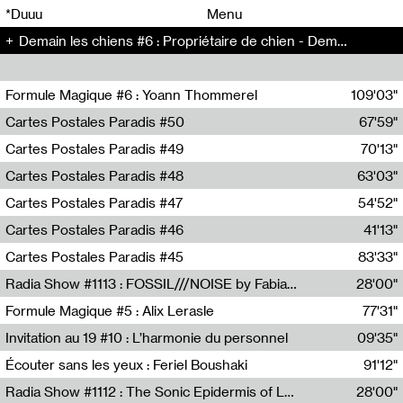
00
00
*Duuu
Menu
Demain les chiens #6 : Propriétaire de chien - Demain les chiens (6)
00
00
Formule Magique #6 : Yoann Thommerel
109'03"
Nathalie Lacroix,Yoann Thommerel
Cartes Postales Paradis #50
67'59"
Zoé Leroux
Cartes Postales Paradis #49
70'13"
Aurore Portales
Cartes Postales Paradis #48
63'03"
Mathias Dupaquier
Cartes Postales Paradis #47
54'52"
Raymond Engramer
Cartes Postales Paradis #46
41'13"
Sarah Banville
Cartes Postales Paradis #45
83'33"
Mateo Cuin
Radia Show #1113 : FOSSIL///NOISE by Fabiana Gibim / Wave Farm
28'00"
Wave Farm
Formule Magique #5 : Alix Lerasle
77'31"
Nathalie Lacroix
Invitation au 19 #10 : L’harmonie du personnel
09'35"
19, CRAC
Écouter sans les yeux : Feriel Boushaki
91'12"
Feriel Boushaki
Radia Show #1112 : The Sonic Epidermis of Lake Léman by Paul Courlet / Guest Slot
28'00"