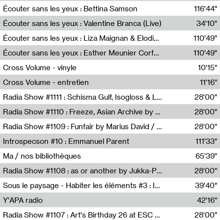
Écouter sans les yeux : Bettina Samson
116'44"
Bettina Samson
Écouter sans les yeux : Valentine Branca (Live)
34'10"
Valentine Branca
Écouter sans les yeux : Liza Maignan & Elodie Lecat
110'49"
Liza Maignan,Elodie Lecat
Écouter sans les yeux : Esther Meunier Corfdyr
110'49"
Esther Meunier Corfdyr
Cross Volume - vinyle
10'15"
Théo Robine-Langlois,Emilien Chesnot,Mia Trabalon
Cross Volume - entretien
11'16"
Théo Robine-Langlois,Emilien Chesnot,Mia Trabalon
Radia Show #1111 : Schisma Gulf, Isogloss & Lament For The Old Clock By Harvey Young / Resonance
28'00"
Resonance
Radia Show #1110 : Freeze, Asian Archive by Avita Maheen / Radio Worm
28'00"
Radio WORM
Radia Show #1109 : Funfair by Marius David / JET FM
28'00"
Jet FM
Introspecson #10 : Emmanuel Parent
111'33"
Pierre Henry,Emmanuel Parent
Ma / nos bibliothèques
65'39"
Sarah Tritz,Elene Lapiashivili,Justin Marconnet,Mateo Cuche,Esther Lechevalier,Suzie Lecroart,Romance Castelet
Radia Show #1108 : as or another by Jukka-Pekka Kervinen / Rádio Zero
28'00"
Radio Zero
Sous le paysage - Habiter les éléments #3 : Interprétations, rituels et symboliques des éléments
39'40"
Nastassja Martin
Y'APA radio
42'16"
Pierrick Mouton
Radia Show #1107 : Art's Birthday 26 at ESC - Medien Kunst Labor
28'00"