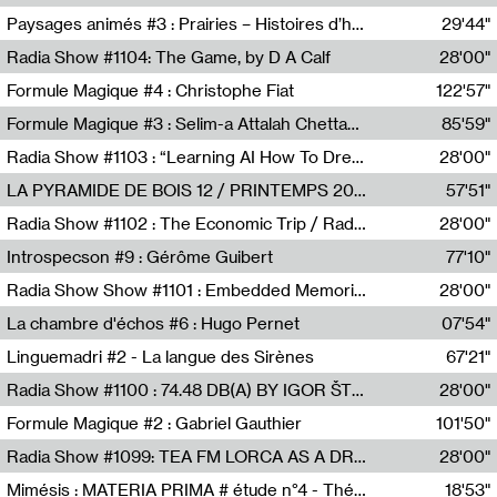
Revue Les Chambres,Marie-Hélène Lafon
Paysages animés #3 : Prairies – Histoires d’herbes et d’humains
29'44"
Anne Simon
Radia Show #1104: The Game, by D A Calf
28'00"
Radio One NZ
Formule Magique #4 : Christophe Fiat
122'57"
Nathalie Lacroix
Formule Magique #3 : Selim-a Attalah Chettaoui
85'59"
Nathalie Lacroix,Selim-a Attalah Chettaoui
Radia Show #1103 : “Learning AI How To Dream” by Sebastian Dingens (Radio Campus Bruxelles)
28'00"
Radio Campus Bruxelles
LA PYRAMIDE DE BOIS 12 / PRINTEMPS 2026
57'51"
Sammy Stein
Radia Show #1102 : The Economic Trip / Radio Grenouille
28'00"
Radio Grenouille
Introspecson #9 : Gérôme Guibert
77'10"
Pierre Henry,Gérôme Guibert
Radia Show Show #1101 : Embedded Memories by Jimmy Peggie / radioart106
28'00"
Jimmy Peggie,radioart106
La chambre d'échos #6 : Hugo Pernet
07'54"
Revue Les Chambres,Hugo Pernet
Linguemadri #2 - La langue des Sirènes
67'21"
Meris Angioletti
Radia Show #1100 : 74.48 DB(A) BY IGOR ŠTROMAJER FOR RADIO X
28'00"
radio x
Formule Magique #2 : Gabriel Gauthier
101'50"
Nathalie Lacroix,Gabriel Gauthier
Radia Show #1099: TEA FM LORCA AS A DREAM
28'00"
TEAFM
Mimésis : MATERIA PRIMA # étude n°4 - Théâtre de l’Aquarium
18'53"