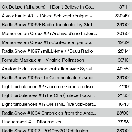
Francesco Russo,Scuola della Crisi
Ok Deluxe (full album) - I Don't Believe In Computing
37'11"
Corentin Canesson,Julien Tiberi,Charlie Hamish Jeffery
À voix haute #3 : « L’Avec Schizophrénique »
230'49"
Agathe Boulanger,Sybille Chevreuse,Carine Lendrin,Léna Monnier,Graziela Susin,Camille Zuber
Radia Show #1098: Radio Tecnicolor by Stefan Nussbaumer & Georg Zichy (Radio Orange 94.0)
28'00"
Radio Orange 94.0
Mémoires en Creux #2 : Archive d'une histoire artistique
20'50"
Sophie Auger-Grappin
Mémoires en Creux #1 : Contexte et panorama
19'39"
Sophie Auger-Grappin
Radia Show #1097 : mILLième / *Duuu Radio
28'14"
Cécile Tonizzo,Nicolas Couturier,Manuel Zenner,Aquila Lescene,Curtis Coco,Cyril Magnier
Formule Magique #1 : Virginie Poitrasson
96'10"
Nathalie Lacroix,Virginie Poitrasson
Anatomie du Tomason, entretien avec Sylvain Cardonnel
40'55"
Loraine Baud,Sylvain Cardonnel
Radia Show #1095 : To Communicate (Usmaradio)
28'00"
Usmaradio
Light turbulences #2 : Jérôme Game en discussion avec Thomas Corlin
41'19"
Jérôme Game,Thomas Corlin,Thierry Raynaud,Hubert Colas
Light turbulences #3 : Le Châ (Lutèce Lockness)
21'35"
Lutèce Lockness
Light turbulences #1 : ON TIME (live voix-batterie) avec Jérôme Game & Jean-Michel Espitallier
16'43"
Jérôme Game,Jean-Michel Espitallier
Radia Show #1094 Chronicles from the Arab Cold War by Ghazi Barakat
28'00"
Reboot.fm
Linguemadri #1 - Ritournelles
37'58"
Meris Angioletti
Radia Show #1092 : 2040by2040diffusion
28'00"