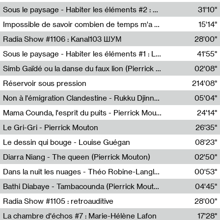
Radio Helsinki
Sous le paysage - Habiter les éléments #2 : Vers le tournant élémentaire
31'10"
Nastassja Martin
Impossible de savoir combien de temps m'a échappé
15'14"
Mélanie Blaison,Mateo Cuin
Radia Show #1106 : Kanal103 ШУМ
28'00"
Kanal103
Sous le paysage - Habiter les éléments #1 : Les éléments et les débordements du vivant
41'55"
Nastassja Martin
Simb Gaïdé ou la danse du faux lion (Pierrick Mouton)
02'08"
Pierrick Mouton,Simb Gaïdé
Réservoir sous pression
214'08"
Non à l'émigration Clandestine - Rukku Djinne Squad (Eden Tinto Collins)
05'04"
Eden Tinto Collins,Rukku Djinne
Mama Counda, l'esprit du puits - Pierrick Mouton
24'14"
Pierrick Mouton
Le Gri-Gri - Pierrick Mouton
26'35"
Pierrick Mouton
Le dessin qui bouge - Louise Guégan
08'23"
Louise Guégan
Diarra Niang - The queen (Pierrick Mouton)
02'50"
Pierrick Mouton,Diarra Niang
Dans la nuit les nuages - Théo Robine-Langlois
00'53"
Théo Robine-Langlois,LD Beat
Bathi Diabaye - Tambacounda (Pierrick Mouton)
04'45"
Pierrick Mouton,Bathi Diabaye
Radia Show #1105 : retroauditive
28'00"
Soundart Radio
La chambre d'échos #7 : Marie-Hélène Lafon
17'28"