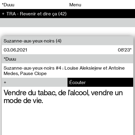
00
00
*Duuu
Menu
TRA - Revenir et dire ça (42)
00
00
Suzanne-aux-yeux-noirs (4)
03.06.2021
08'23"
*Duuu
Suzanne-aux-yeux-noirs #4 : Louise Aleksiejew et Antoine
Medes, Pause Clope
Écouter
Vendre du tabac, de l’alcool, vendre un
mode de vie.