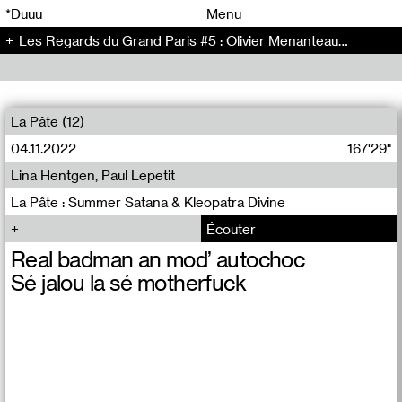
00
00
*Duuu
Menu
Les Regards du Grand Paris #5 : Olivier Menanteau - Conversation (69)
00
00
La Pâte (12)
04.11.2022
167'29"
Lina Hentgen, Paul Lepetit
La Pâte : Summer Satana & Kleopatra Divine
Écouter
Real badman an mod’ autochoc
Sé jalou la sé motherfuck