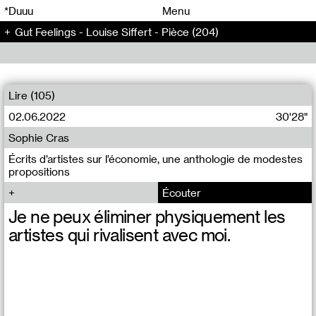
00
00
*Duuu
Menu
Gut Feelings - Louise Siffert - Pièce (204)
00
00
Lire (105)
02.06.2022
30'28"
Sophie Cras
Écrits d’artistes sur l’économie, une anthologie de modestes
propositions
Écouter
Je ne peux éliminer physiquement les
artistes qui rivalisent avec moi.