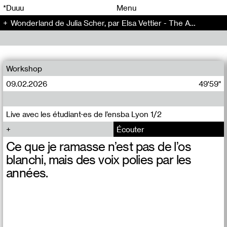
00
00
*Duuu
Menu
Wonderland de Julia Scher, par Elsa Vettier - The Artificial Kid (14)
00
00
Workshop
09.02.2026
49'59"
Live avec les étudiant·es de l’ensba Lyon 1/2
Écouter
Ce que je ramasse n’est pas de l’os
blanchi, mais des voix polies par les
années.