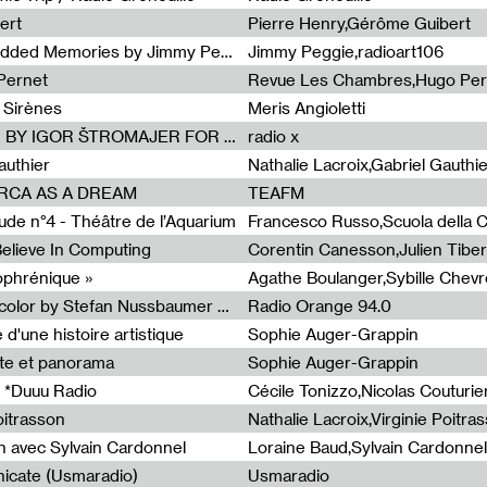
ert
Pierre Henry,Gérôme Guibert
Radia Show Show #1101 : Embedded Memories by Jimmy Peggie / radioart106
Jimmy Peggie,radioart106
Pernet
Revue Les Chambres,Hugo Per
 Sirènes
Meris Angioletti
Radia Show #1100 : 74.48 DB(A) BY IGOR ŠTROMAJER FOR RADIO X
radio x
authier
Nathalie Lacroix,Gabriel Gauthi
ORCA AS A DREAM
TEAFM
de n°4 - Théâtre de l’Aquarium
Francesco Russo,Scuola della Cr
 Believe In Computing
zophrénique »
Radia Show #1098: Radio Tecnicolor by Stefan Nussbaumer & Georg Zichy (Radio Orange 94.0)
Radio Orange 94.0
d'une histoire artistique
Sophie Auger-Grappin
te et panorama
Sophie Auger-Grappin
 *Duuu Radio
oitrasson
Nathalie Lacroix,Virginie Poitra
n avec Sylvain Cardonnel
Loraine Baud,Sylvain Cardonnel
icate (Usmaradio)
Usmaradio