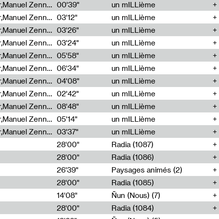
Cécile Tonizzo,Nicolas Couturier,Manuel Zenner,Aquila Lescene,Curtis Coco,Cyril Magnier
00'39"
un mILLième
Cécile Tonizzo,Nicolas Couturier,Manuel Zenner,Aquila Lescene,Curtis Coco,Cyril Magnier
03'12"
un mILLième
Cécile Tonizzo,Nicolas Couturier,Manuel Zenner,Aquila Lescene,Curtis Coco,Cyril Magnier
03'26"
un mILLième
Cécile Tonizzo,Nicolas Couturier,Manuel Zenner,Aquila Lescene,Curtis Coco,Cyril Magnier
03'24"
un mILLième
Cécile Tonizzo,Nicolas Couturier,Manuel Zenner,Aquila Lescene,Curtis Coco,Cyril Magnier
05'58"
un mILLième
Cécile Tonizzo,Nicolas Couturier,Manuel Zenner,Aquila Lescene,Curtis Coco,Cyril Magnier
06'34"
un mILLième
Cécile Tonizzo,Nicolas Couturier,Manuel Zenner,Aquila Lescene,Curtis Coco,Cyril Magnier
04'08"
un mILLième
Cécile Tonizzo,Nicolas Couturier,Manuel Zenner,Aquila Lescene,Curtis Coco,Cyril Magnier
02'42"
un mILLième
Cécile Tonizzo,Nicolas Couturier,Manuel Zenner,Aquila Lescene,Curtis Coco,Cyril Magnier
08'48"
un mILLième
Cécile Tonizzo,Nicolas Couturier,Manuel Zenner,Aquila Lescene,Curtis Coco,Cyril Magnier
05'14"
un mILLième
Cécile Tonizzo,Nicolas Couturier,Manuel Zenner,Aquila Lescene,Curtis Coco,Cyril Magnier
03'37"
un mILLième
28'00"
Radia (1087)
28'00"
Radia (1086)
26'39"
Paysages animés (2)
28'00"
Radia (1085)
14'08"
Ñun (Nous) (7)
28'00"
Radia (1084)