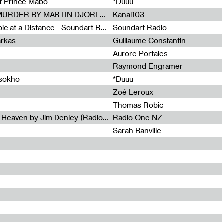
et Prince Mabo
*Duuu
Radia Show #1083 : MUSIC IS MURDER BY MARTIN DJORLEV (KANAL103)
Kanal103
Radia Show #1082 : Spooky Aspic at a Distance - Soundart Radio
Soundart Radio
arkas
Guillaume Constantin
Aurore Portales
Raymond Engramer
ssokho
*Duuu
Zoé Leroux
Thomas Robic
Radia Show #1081: The Wind of Heaven by Jim Denley (Radio One 91 FM)
Radio One NZ
Sarah Banville