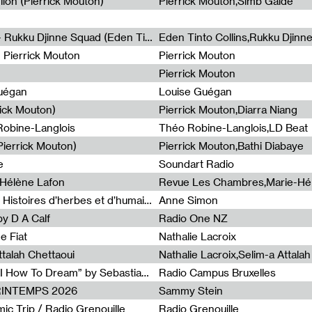
lion (Pierrick Mouton)
Pierrick Mouton,Simb Gaïdé
Non à l'émigration Clandestine - Rukku Djinne Squad (Eden Tinto Collins)
Eden Tinto Collins,Rukku Djinn
- Pierrick Mouton
Pierrick Mouton
Pierrick Mouton
Guégan
Louise Guégan
rick Mouton)
Pierrick Mouton,Diarra Niang
 Robine-Langlois
Théo Robine-Langlois,LD Beat
ierrick Mouton)
Pierrick Mouton,Bathi Diabaye
e
Soundart Radio
-Hélène Lafon
Revue Les Chambres,Marie-Hé
Paysages animés #3 : Prairies – Histoires d’herbes et d’humains
Anne Simon
y D A Calf
Radio One NZ
e Fiat
Nathalie Lacroix
ttalah Chettaoui
Nathalie Lacroix,Selim-a Attala
Radia Show #1103 : “Learning AI How To Dream” by Sebastian Dingens (Radio Campus Bruxelles)
Radio Campus Bruxelles
PRINTEMPS 2026
Sammy Stein
c Trip / Radio Grenouille
Radio Grenouille