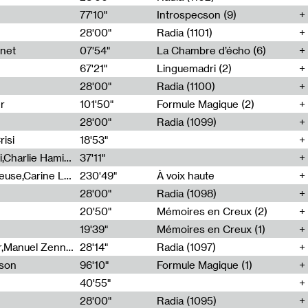
77'10"
Introspecson (9)
28'00"
Radia (1101)
net
07'54"
La Chambre d’écho (6)
67'21"
Linguemadri (2)
28'00"
Radia (1100)
er
101'50"
Formule Magique (2)
28'00"
Radia (1099)
isi
18'53"
Corentin Canesson,Julien Tiberi,Charlie Hamish Jeffery
37'11"
Agathe Boulanger,Sybille Chevreuse,Carine Lendrin,Léna Monnier,Graziela Susin,Camille Zuber
230'49"
À voix haute
28'00"
Radia (1098)
20'50"
Mémoires en Creux (2)
19'39"
Mémoires en Creux (1)
Cécile Tonizzo,Nicolas Couturier,Manuel Zenner,Aquila Lescene,Curtis Coco,Cyril Magnier
28'14"
Radia (1097)
sson
96'10"
Formule Magique (1)
40'55"
28'00"
Radia (1095)