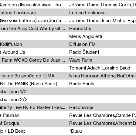
Light turbulences #2 : Jérôme Game en discussion avec Thomas Corlin
(Lutèce Lockness)
Lutèce Lockness
Light turbulences #1 : ON TIME (live voix-batterie) avec Jérôme Game & Jean-Michel Espitallier
Jérôme Game,Jean-Michel Espit
Radia Show #1094 Chronicles from the Arab Cold War by Ghazi Barakat
Reboot.fm
Meris Angioletti
0diffusion
Diffusion FM
s Around Us
Radio Študent
Radia Show #1090 : Radia Wave Farm WGXC Corey De Juan Sherrard Jr Startalk
Wave Farm
Tomomi Adachi,Loraine Baud
nt·es de 3e année de l'EMA
T De PANIK (Radio Panik)
Radio Panik
nsba Lyon 1/2
ensba Lyon 2/2
Radia Show #1088 : Statue Of Liberty Live By Ed Baxter (Resonance)
Resonance
e Paulhan
Revue Les Chambres,Camille P
nt Broqua
Revue Les Chambres,Vincent 
lo / LD Beat
*Duuu