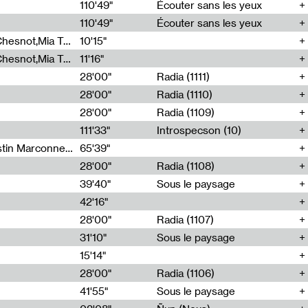
00
110'49"
Écouter sans les yeux
110'49"
Écouter sans les yeux
Théo Robine-Langlois,Emilien Chesnot,Mia Trabalon
10'15"
Théo Robine-Langlois,Emilien Chesnot,Mia Trabalon
11'16"
28'00"
Radia (1111)
28'00"
Radia (1110)
28'00"
Radia (1109)
111'33"
Introspecson (10)
Sarah Tritz,Elene Lapiashivili,Justin Marconnet,Mateo Cuche,Esther Lechevalier,Suzie Lecroart,Romance Castelet
65'39"
28'00"
Radia (1108)
39'40"
Sous le paysage
42'16"
28'00"
Radia (1107)
31'10"
Sous le paysage
15'14"
28'00"
Radia (1106)
41'55"
Sous le paysage