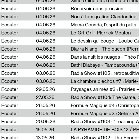
Écouter
04.06.26
Simb Gaïdé ou la danse du faux 
Écouter
04.06.26
Réservoir sous pression
Écouter
04.06.26
Écouter
04.06.26
Mama Counda, l'esprit du puits 
Écouter
04.06.26
Le Gri-Gri - Pierrick Mouton
Écouter
04.06.26
Le dessin qui bouge - Louise 
Écouter
04.06.26
Diarra Niang - The queen (Pier
Écouter
04.06.26
Dans la nuit les nuages - Théo
Écouter
04.06.26
Bathi Diabaye - Tambacounda (P
Écouter
03.06.26
Radia Show #1105 : retroauditiv
Écouter
03.06.26
La chambre d'échos #7 : Marie
Écouter
29.05.26
Écouter
27.05.26
Radia Show #1104: The Game, b
Écouter
26.05.26
Formule Magique #4 : Christoph
Écouter
26.05.26
Formule Magique #3 : Selim-a A
Écouter
20.05.26
Écouter
15.05.26
LA PYRAMIDE DE BOIS 12 / 
Écouter
13.05.26
Radia Show #1102 : The Economi