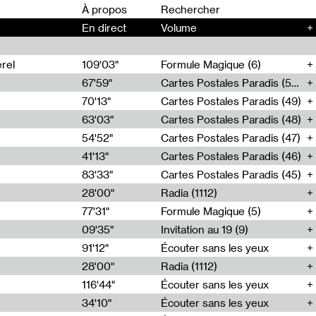
00
À propos
En direct
Volume
+
rel
109'03"
Formule Magique (6)
67'59"
Cartes Postales Paradis (50)
70'13"
Cartes Postales Paradis (49)
63'03"
Cartes Postales Paradis (48)
54'52"
Cartes Postales Paradis (47)
41'13"
Cartes Postales Paradis (46)
83'33"
Cartes Postales Paradis (45)
28'00"
Radia (1112)
77'31"
Formule Magique (5)
09'35"
Invitation au 19 (9)
91'12"
Écouter sans les yeux
28'00"
Radia (1112)
116'44"
Écouter sans les yeux
34'10"
Écouter sans les yeux