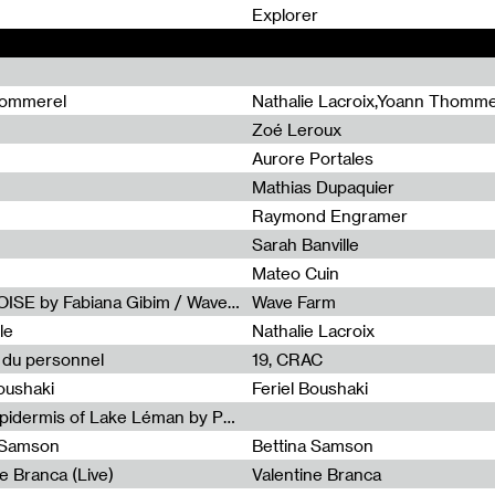
0
Explorer
hommerel
Nathalie Lacroix,Yoann Thomme
Zoé Leroux
Aurore Portales
Mathias Dupaquier
Raymond Engramer
Sarah Banville
Mateo Cuin
Radia Show #1113 : FOSSIL///NOISE by Fabiana Gibim / Wave Farm
Wave Farm
le
Nathalie Lacroix
e du personnel
19, CRAC
Boushaki
Feriel Boushaki
Radia Show #1112 : The Sonic Epidermis of Lake Léman by Paul Courlet / Guest Slot
a Samson
Bettina Samson
e Branca (Live)
Valentine Branca