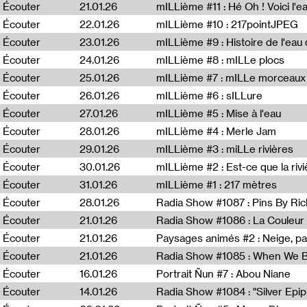
Écouter
21.01.26
mILLième #11 : Hé Oh ! Voici l'ea
Écouter
22.01.26
mILLième #10 : 217pointJPEG
Écouter
23.01.26
mILLième #9 : Histoire de l'eau de
Écouter
24.01.26
mILLième #8 : mILLe plocs
Écouter
25.01.26
mILLième #7 : mILLe morceaux
Écouter
26.01.26
mILLième #6 : sILLure
Écouter
27.01.26
mILLième #5 : Mise à l'eau
Écouter
28.01.26
mILLième #4 : Merle Jam
Écouter
29.01.26
mILLième #3 : miLLe rivières
Écouter
30.01.26
mILLième #2 : Est-ce que la riv
Écouter
31.01.26
mILLième #1 : 217 mètres
Écouter
28.01.26
Radia Show #1087 : Pins By Ri
Écouter
21.01.26
Écouter
21.01.26
Paysages animés #2 : Neige, p
Écouter
21.01.26
Écouter
16.01.26
Portrait Ñun #7 : Abou Niane
Écouter
14.01.26