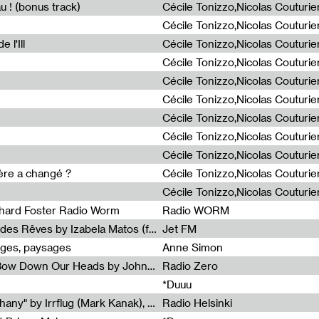
u ! (bonus track)
 l'Ill
ière a changé ?
chard Foster Radio Worm
Radio WORM
Radia Show #1086 : La Couleur des Rêves by Izabela Matos (for Jet FM)
Jet FM
ages, paysages
Anne Simon
Radia Show #1085 : When We Bow Down Our Heads by John Roach (Radia edit, Rádio Zero)
Radio Zero
*Duuu
Radia Show #1084 : "Silver Epiphany" by Irrflug (Mark Kanak), featuring Jarboe and Blixa Bargeld (for Radio Helsinki)
Radio Helsinki