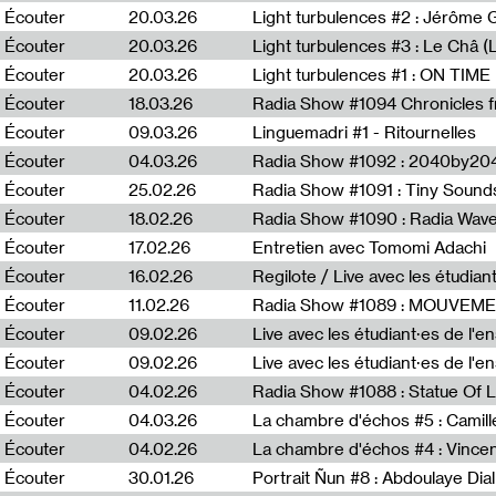
Écouter
20.03.26
Écouter
20.03.26
Light turbulences #3 : Le Châ 
Écouter
20.03.26
Écouter
18.03.26
Écouter
09.03.26
Linguemadri #1 - Ritournelles
Écouter
04.03.26
Radia Show #1092 : 2040by204
Écouter
25.02.26
Radia Show #1091 : Tiny Sound
Écouter
18.02.26
Écouter
17.02.26
Entretien avec Tomomi Adachi
Écouter
16.02.26
Regilote / Live avec les étudia
Écouter
11.02.26
Radia Show #1089 : MOUVEMEN
Écouter
09.02.26
Live avec les étudiant·es de l'e
Écouter
09.02.26
Live avec les étudiant·es de l'
Écouter
04.02.26
Écouter
04.03.26
La chambre d'échos #5 : Camill
Écouter
04.02.26
La chambre d'échos #4 : Vince
Écouter
30.01.26
Portrait Ñun #8 : Abdoulaye Dial