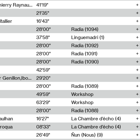
Jérôme Game,Thomas Corlin,Thierry Raynaud,Hubert Colas
41'19"
21'35"
allier
16'43"
28'00"
Radia (1094)
37'58"
Linguemadri (1)
28'00"
Radia (1092)
28'00"
Radia (1091)
28'00"
Radia (1090)
42'59"
Nima Henryon,Athéna Noël,Amir Genillon,Ibourayane Ahmadi,Manelle Cherrih,Honorine Gibello,John Weeber,Manon Joseph
29'20"
28'00"
Radia (1089)
49'59"
Workshop
63'29"
Workshop
28'00"
Radia (1088)
aulhan
16'27"
La Chambre d’écho (4)
Broqua
08'33"
La Chambre d’écho (4)
26'49"
Ñun (Nous) (9)