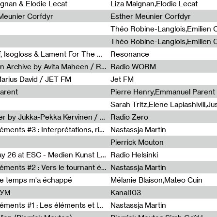
0
ignan & Elodie Lecat
Liza Maignan,Elodie Lecat
 Meunier Corfdyr
Esther Meunier Corfdyr
Radia Show #1111 : Schisma Gulf, Isogloss & Lament For The Old Clock By Harvey Young / Resonance
Resonance
Radia Show #1110 : Freeze, Asian Archive by Avita Maheen / Radio Worm
Radio WORM
Marius David / JET FM
Jet FM
arent
Pierre Henry,Emmanuel Parent
Radia Show #1108 : as or another by Jukka-Pekka Kervinen / Rádio Zero
Radio Zero
Sous le paysage - Habiter les éléments #3 : Interprétations, rituels et symboliques des éléments
Nastassja Martin
Pierrick Mouton
Radia Show #1107 : Art's Birthday 26 at ESC - Medien Kunst Labor
Radio Helsinki
Sous le paysage - Habiter les éléments #2 : Vers le tournant élémentaire
Nastassja Martin
de temps m'a échappé
Mélanie Blaison,Mateo Cuin
ШУМ
Kanal103
Sous le paysage - Habiter les éléments #1 : Les éléments et les débordements du vivant
Nastassja Martin