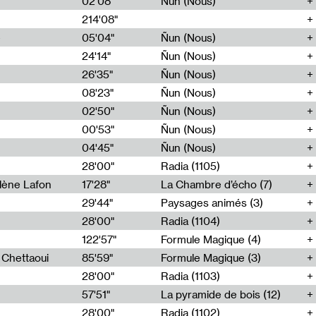
02'08"
Ñun (Nous)
214'08"
e
05'04"
Ñun (Nous)
24'14"
Ñun (Nous)
26'35"
Ñun (Nous)
08'23"
Ñun (Nous)
02'50"
Ñun (Nous)
00'53"
Ñun (Nous)
04'45"
Ñun (Nous)
28'00"
Radia (1105)
lène Lafon
17'28"
La Chambre d’écho (7)
29'44"
Paysages animés (3)
28'00"
Radia (1104)
122'57"
Formule Magique (4)
h Chettaoui
85'59"
Formule Magique (3)
28'00"
Radia (1103)
57'51"
La pyramide de bois (12)
28'00"
Radia (1102)