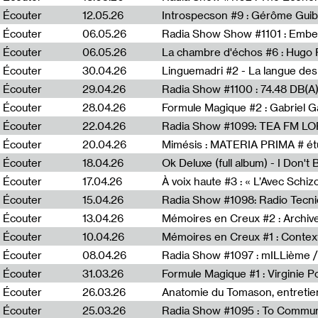
Écouter
12.05.26
Introspecson #9 : Gérôme Guib
Écouter
06.05.26
Écouter
06.05.26
La chambre d'échos #6 : Hugo 
Écouter
30.04.26
Linguemadri #2 - La langue des
Écouter
29.04.26
Écouter
28.04.26
Formule Magique #2 : Gabriel G
Écouter
22.04.26
Radia Show #1099: TEA FM L
Écouter
20.04.26
Mimésis : MATERIA PRIMA # étu
Écouter
18.04.26
Ok Deluxe (full album) - I Don't
Écouter
17.04.26
À voix haute #3 : « L’Avec Schi
Écouter
15.04.26
Écouter
13.04.26
Mémoires en Creux #2 : Archive 
Écouter
10.04.26
Mémoires en Creux #1 : Contex
Écouter
08.04.26
Radia Show #1097 : mILLième /
Écouter
31.03.26
Formule Magique #1 : Virginie P
Écouter
26.03.26
Anatomie du Tomason, entretie
Écouter
25.03.26
Radia Show #1095 : To Commun