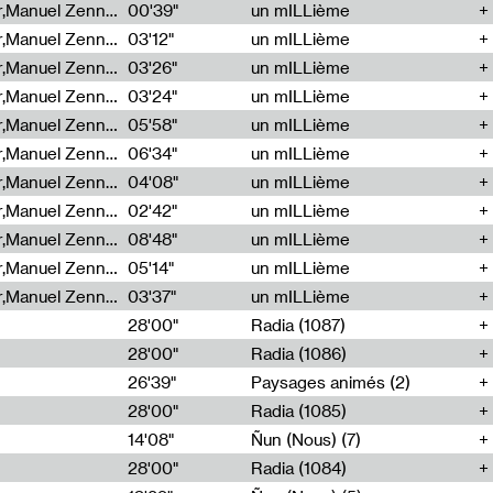
Cécile Tonizzo,Nicolas Couturier,Manuel Zenner,Aquila Lescene,Curtis Coco,Cyril Magnier
00'39"
un mILLième
Cécile Tonizzo,Nicolas Couturier,Manuel Zenner,Aquila Lescene,Curtis Coco,Cyril Magnier
03'12"
un mILLième
Cécile Tonizzo,Nicolas Couturier,Manuel Zenner,Aquila Lescene,Curtis Coco,Cyril Magnier
03'26"
un mILLième
Cécile Tonizzo,Nicolas Couturier,Manuel Zenner,Aquila Lescene,Curtis Coco,Cyril Magnier
03'24"
un mILLième
Cécile Tonizzo,Nicolas Couturier,Manuel Zenner,Aquila Lescene,Curtis Coco,Cyril Magnier
05'58"
un mILLième
Cécile Tonizzo,Nicolas Couturier,Manuel Zenner,Aquila Lescene,Curtis Coco,Cyril Magnier
06'34"
un mILLième
Cécile Tonizzo,Nicolas Couturier,Manuel Zenner,Aquila Lescene,Curtis Coco,Cyril Magnier
04'08"
un mILLième
Cécile Tonizzo,Nicolas Couturier,Manuel Zenner,Aquila Lescene,Curtis Coco,Cyril Magnier
02'42"
un mILLième
Cécile Tonizzo,Nicolas Couturier,Manuel Zenner,Aquila Lescene,Curtis Coco,Cyril Magnier
08'48"
un mILLième
Cécile Tonizzo,Nicolas Couturier,Manuel Zenner,Aquila Lescene,Curtis Coco,Cyril Magnier
05'14"
un mILLième
Cécile Tonizzo,Nicolas Couturier,Manuel Zenner,Aquila Lescene,Curtis Coco,Cyril Magnier
03'37"
un mILLième
28'00"
Radia (1087)
28'00"
Radia (1086)
26'39"
Paysages animés (2)
28'00"
Radia (1085)
14'08"
Ñun (Nous) (7)
28'00"
Radia (1084)