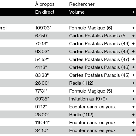
00
À propos
En direct
Volume
+
rel
109'03"
Formule Magique (6)
67'59"
Cartes Postales Paradis (50)
70'13"
Cartes Postales Paradis (49)
63'03"
Cartes Postales Paradis (48)
54'52"
Cartes Postales Paradis (47)
41'13"
Cartes Postales Paradis (46)
83'33"
Cartes Postales Paradis (45)
28'00"
Radia (1112)
77'31"
Formule Magique (5)
09'35"
Invitation au 19 (9)
91'12"
Écouter sans les yeux
28'00"
Radia (1112)
116'44"
Écouter sans les yeux
34'10"
Écouter sans les yeux