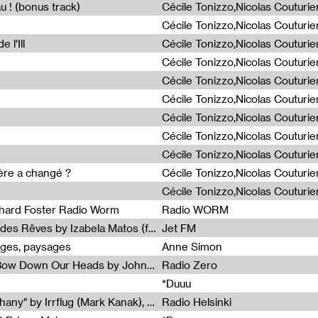
u ! (bonus track)
 l'Ill
ière a changé ?
chard Foster Radio Worm
Radio WORM
Radia Show #1086 : La Couleur des Rêves by Izabela Matos (for Jet FM)
Jet FM
ages, paysages
Anne Simon
Radia Show #1085 : When We Bow Down Our Heads by John Roach (Radia edit, Rádio Zero)
Radio Zero
*Duuu
Radia Show #1084 : "Silver Epiphany" by Irrflug (Mark Kanak), featuring Jarboe and Blixa Bargeld (for Radio Helsinki)
Radio Helsinki