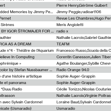
ert
Pierre Henry,Gérôme Guibert
Radia Show Show #1101 : Embedded Memories by Jimmy Peggie / radioart106
Jimmy Peggie,radioart106
Pernet
Revue Les Chambres,Hugo Per
 Sirènes
Meris Angioletti
Radia Show #1100 : 74.48 DB(A) BY IGOR ŠTROMAJER FOR RADIO X
radio x
authier
Nathalie Lacroix,Gabriel Gauthi
ORCA AS A DREAM
TEAFM
de n°4 - Théâtre de l’Aquarium
Francesco Russo,Scuola della Cr
 Believe In Computing
zophrénique »
Radia Show #1098: Radio Tecnicolor by Stefan Nussbaumer & Georg Zichy (Radio Orange 94.0)
Radio Orange 94.0
d'une histoire artistique
Sophie Auger-Grappin
te et panorama
Sophie Auger-Grappin
 *Duuu Radio
oitrasson
Nathalie Lacroix,Virginie Poitra
n avec Sylvain Cardonnel
Loraine Baud,Sylvain Cardonnel
icate (Usmaradio)
Usmaradio