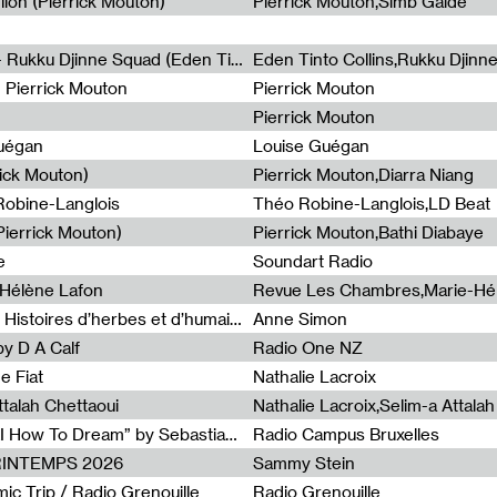
lion (Pierrick Mouton)
Pierrick Mouton,Simb Gaïdé
Non à l'émigration Clandestine - Rukku Djinne Squad (Eden Tinto Collins)
Eden Tinto Collins,Rukku Djinn
- Pierrick Mouton
Pierrick Mouton
Pierrick Mouton
Guégan
Louise Guégan
rick Mouton)
Pierrick Mouton,Diarra Niang
 Robine-Langlois
Théo Robine-Langlois,LD Beat
ierrick Mouton)
Pierrick Mouton,Bathi Diabaye
e
Soundart Radio
-Hélène Lafon
Revue Les Chambres,Marie-Hé
Paysages animés #3 : Prairies – Histoires d’herbes et d’humains
Anne Simon
y D A Calf
Radio One NZ
e Fiat
Nathalie Lacroix
ttalah Chettaoui
Nathalie Lacroix,Selim-a Attala
Radia Show #1103 : “Learning AI How To Dream” by Sebastian Dingens (Radio Campus Bruxelles)
Radio Campus Bruxelles
PRINTEMPS 2026
Sammy Stein
c Trip / Radio Grenouille
Radio Grenouille