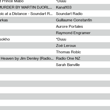
et Prince Mabo
*Duuu
Radia Show #1083 : MUSIC IS MURDER BY MARTIN DJORLEV (KANAL103)
Kanal103
Radia Show #1082 : Spooky Aspic at a Distance - Soundart Radio
Soundart Radio
arkas
Guillaume Constantin
Aurore Portales
Raymond Engramer
ssokho
*Duuu
Zoé Leroux
Thomas Robic
Radia Show #1081: The Wind of Heaven by Jim Denley (Radio One 91 FM)
Radio One NZ
Sarah Banville