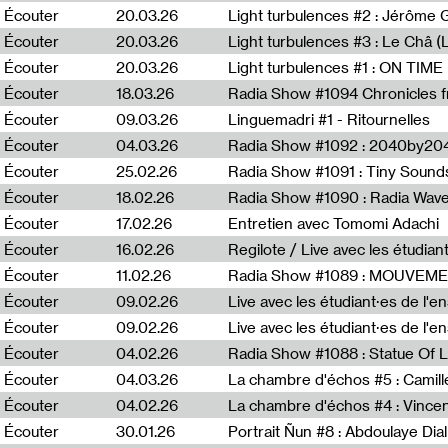
Écouter
20.03.26
Écouter
20.03.26
Light turbulences #3 : Le Châ 
Écouter
20.03.26
Écouter
18.03.26
Écouter
09.03.26
Linguemadri #1 - Ritournelles
Écouter
04.03.26
Radia Show #1092 : 2040by204
Écouter
25.02.26
Radia Show #1091 : Tiny Sound
Écouter
18.02.26
Écouter
17.02.26
Entretien avec Tomomi Adachi
Écouter
16.02.26
Regilote / Live avec les étudia
Écouter
11.02.26
Radia Show #1089 : MOUVEMEN
Écouter
09.02.26
Live avec les étudiant·es de l'e
Écouter
09.02.26
Live avec les étudiant·es de l'
Écouter
04.02.26
Écouter
04.03.26
La chambre d'échos #5 : Camill
Écouter
04.02.26
La chambre d'échos #4 : Vince
Écouter
30.01.26
Portrait Ñun #8 : Abdoulaye Dial