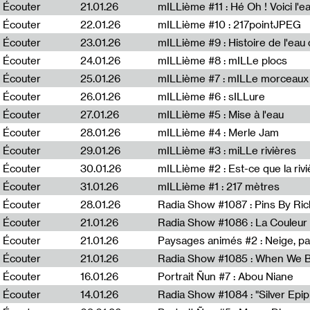
Écouter
21.01.26
mILLième #11 : Hé Oh ! Voici l'ea
Écouter
22.01.26
mILLième #10 : 217pointJPEG
Écouter
23.01.26
mILLième #9 : Histoire de l'eau de
Écouter
24.01.26
mILLième #8 : mILLe plocs
Écouter
25.01.26
mILLième #7 : mILLe morceaux
Écouter
26.01.26
mILLième #6 : sILLure
Écouter
27.01.26
mILLième #5 : Mise à l'eau
Écouter
28.01.26
mILLième #4 : Merle Jam
Écouter
29.01.26
mILLième #3 : miLLe rivières
Écouter
30.01.26
mILLième #2 : Est-ce que la riv
Écouter
31.01.26
mILLième #1 : 217 mètres
Écouter
28.01.26
Radia Show #1087 : Pins By Ri
Écouter
21.01.26
Écouter
21.01.26
Paysages animés #2 : Neige, p
Écouter
21.01.26
Écouter
16.01.26
Portrait Ñun #7 : Abou Niane
Écouter
14.01.26