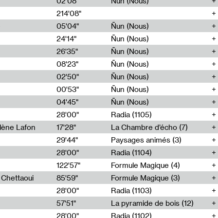
02'08"
Ñun (Nous)
214'08"
e
05'04"
Ñun (Nous)
24'14"
Ñun (Nous)
26'35"
Ñun (Nous)
08'23"
Ñun (Nous)
02'50"
Ñun (Nous)
00'53"
Ñun (Nous)
04'45"
Ñun (Nous)
28'00"
Radia (1105)
lène Lafon
17'28"
La Chambre d’écho (7)
29'44"
Paysages animés (3)
28'00"
Radia (1104)
122'57"
Formule Magique (4)
h Chettaoui
85'59"
Formule Magique (3)
28'00"
Radia (1103)
57'51"
La pyramide de bois (12)
28'00"
Radia (1102)