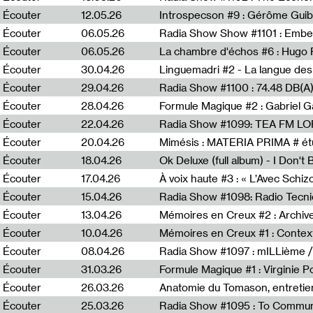
Écouter
12.05.26
Introspecson #9 : Gérôme Guib
Écouter
06.05.26
Écouter
06.05.26
La chambre d'échos #6 : Hugo 
Écouter
30.04.26
Linguemadri #2 - La langue des
Écouter
29.04.26
Écouter
28.04.26
Formule Magique #2 : Gabriel G
Écouter
22.04.26
Radia Show #1099: TEA FM L
Écouter
20.04.26
Mimésis : MATERIA PRIMA # étu
Écouter
18.04.26
Ok Deluxe (full album) - I Don't
Écouter
17.04.26
À voix haute #3 : « L’Avec Schi
Écouter
15.04.26
Écouter
13.04.26
Mémoires en Creux #2 : Archive 
Écouter
10.04.26
Mémoires en Creux #1 : Contex
Écouter
08.04.26
Radia Show #1097 : mILLième /
Écouter
31.03.26
Formule Magique #1 : Virginie P
Écouter
26.03.26
Anatomie du Tomason, entretie
Écouter
25.03.26
Radia Show #1095 : To Commun