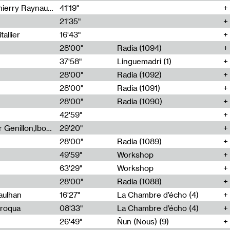
Jérôme Game,Thomas Corlin,Thierry Raynaud,Hubert Colas
41'19"
21'35"
allier
16'43"
28'00"
Radia (1094)
37'58"
Linguemadri (1)
28'00"
Radia (1092)
28'00"
Radia (1091)
28'00"
Radia (1090)
42'59"
Nima Henryon,Athéna Noël,Amir Genillon,Ibourayane Ahmadi,Manelle Cherrih,Honorine Gibello,John Weeber,Manon Joseph
29'20"
28'00"
Radia (1089)
49'59"
Workshop
63'29"
Workshop
28'00"
Radia (1088)
aulhan
16'27"
La Chambre d’écho (4)
Broqua
08'33"
La Chambre d’écho (4)
26'49"
Ñun (Nous) (9)