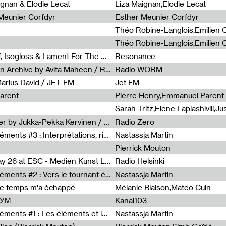
0
ignan & Elodie Lecat
Liza Maignan,Elodie Lecat
 Meunier Corfdyr
Esther Meunier Corfdyr
Radia Show #1111 : Schisma Gulf, Isogloss & Lament For The Old Clock By Harvey Young / Resonance
Resonance
Radia Show #1110 : Freeze, Asian Archive by Avita Maheen / Radio Worm
Radio WORM
Marius David / JET FM
Jet FM
arent
Pierre Henry,Emmanuel Parent
Radia Show #1108 : as or another by Jukka-Pekka Kervinen / Rádio Zero
Radio Zero
Sous le paysage - Habiter les éléments #3 : Interprétations, rituels et symboliques des éléments
Nastassja Martin
Pierrick Mouton
Radia Show #1107 : Art's Birthday 26 at ESC - Medien Kunst Labor
Radio Helsinki
Sous le paysage - Habiter les éléments #2 : Vers le tournant élémentaire
Nastassja Martin
de temps m'a échappé
Mélanie Blaison,Mateo Cuin
ШУМ
Kanal103
Sous le paysage - Habiter les éléments #1 : Les éléments et les débordements du vivant
Nastassja Martin