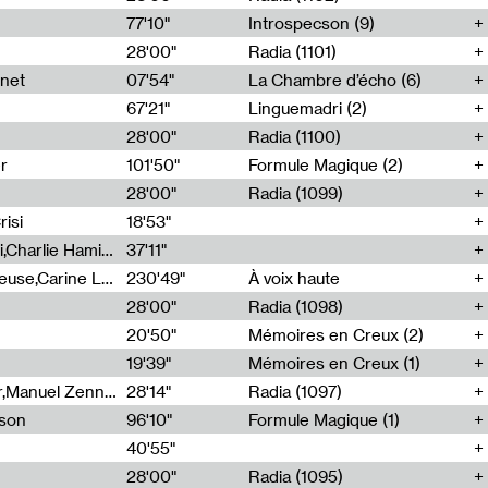
77'10"
Introspecson (9)
28'00"
Radia (1101)
net
07'54"
La Chambre d’écho (6)
67'21"
Linguemadri (2)
28'00"
Radia (1100)
er
101'50"
Formule Magique (2)
28'00"
Radia (1099)
isi
18'53"
Corentin Canesson,Julien Tiberi,Charlie Hamish Jeffery
37'11"
Agathe Boulanger,Sybille Chevreuse,Carine Lendrin,Léna Monnier,Graziela Susin,Camille Zuber
230'49"
À voix haute
28'00"
Radia (1098)
20'50"
Mémoires en Creux (2)
19'39"
Mémoires en Creux (1)
Cécile Tonizzo,Nicolas Couturier,Manuel Zenner,Aquila Lescene,Curtis Coco,Cyril Magnier
28'14"
Radia (1097)
sson
96'10"
Formule Magique (1)
40'55"
28'00"
Radia (1095)