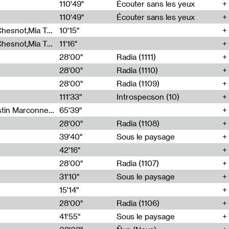
00
110'49"
Écouter sans les yeux
110'49"
Écouter sans les yeux
Théo Robine-Langlois,Emilien Chesnot,Mia Trabalon
10'15"
Théo Robine-Langlois,Emilien Chesnot,Mia Trabalon
11'16"
28'00"
Radia (1111)
28'00"
Radia (1110)
28'00"
Radia (1109)
111'33"
Introspecson (10)
Sarah Tritz,Elene Lapiashivili,Justin Marconnet,Mateo Cuche,Esther Lechevalier,Suzie Lecroart,Romance Castelet
65'39"
28'00"
Radia (1108)
39'40"
Sous le paysage
42'16"
28'00"
Radia (1107)
31'10"
Sous le paysage
15'14"
28'00"
Radia (1106)
41'55"
Sous le paysage