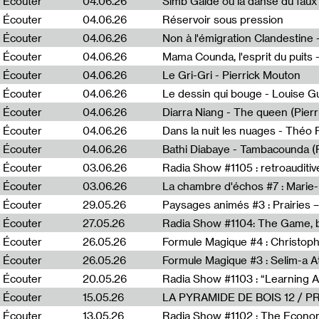
Écouter
04.06.26
Simb Gaïdé ou la danse du faux 
Écouter
04.06.26
Réservoir sous pression
Écouter
04.06.26
Écouter
04.06.26
Mama Counda, l'esprit du puits 
Écouter
04.06.26
Le Gri-Gri - Pierrick Mouton
Écouter
04.06.26
Le dessin qui bouge - Louise 
Écouter
04.06.26
Diarra Niang - The queen (Pier
Écouter
04.06.26
Dans la nuit les nuages - Théo
Écouter
04.06.26
Bathi Diabaye - Tambacounda (P
Écouter
03.06.26
Radia Show #1105 : retroauditiv
Écouter
03.06.26
La chambre d'échos #7 : Marie
Écouter
29.05.26
Écouter
27.05.26
Radia Show #1104: The Game, b
Écouter
26.05.26
Formule Magique #4 : Christoph
Écouter
26.05.26
Formule Magique #3 : Selim-a A
Écouter
20.05.26
Écouter
15.05.26
LA PYRAMIDE DE BOIS 12 / 
Écouter
13.05.26
Radia Show #1102 : The Economi