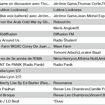
Light turbulences #2 : Jérôme Game en discussion avec Thomas Corlin
(Lutèce Lockness)
Lutèce Lockness
Light turbulences #1 : ON TIME (live voix-batterie) avec Jérôme Game & Jean-Michel Espitallier
Jérôme Game,Jean-Michel Espit
Radia Show #1094 Chronicles from the Arab Cold War by Ghazi Barakat
Reboot.fm
Meris Angioletti
0diffusion
Diffusion FM
s Around Us
Radio Študent
Radia Show #1090 : Radia Wave Farm WGXC Corey De Juan Sherrard Jr Startalk
Wave Farm
Tomomi Adachi,Loraine Baud
nt·es de 3e année de l'EMA
T De PANIK (Radio Panik)
Radio Panik
nsba Lyon 1/2
ensba Lyon 2/2
Radia Show #1088 : Statue Of Liberty Live By Ed Baxter (Resonance)
Resonance
e Paulhan
Revue Les Chambres,Camille P
nt Broqua
Revue Les Chambres,Vincent 
lo / LD Beat
*Duuu