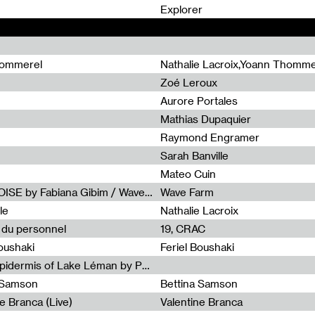
0
Explorer
hommerel
Nathalie Lacroix,Yoann Thomme
Zoé Leroux
Aurore Portales
Mathias Dupaquier
Raymond Engramer
Sarah Banville
Mateo Cuin
Radia Show #1113 : FOSSIL///NOISE by Fabiana Gibim / Wave Farm
Wave Farm
le
Nathalie Lacroix
e du personnel
19, CRAC
Boushaki
Feriel Boushaki
Radia Show #1112 : The Sonic Epidermis of Lake Léman by Paul Courlet / Guest Slot
a Samson
Bettina Samson
e Branca (Live)
Valentine Branca