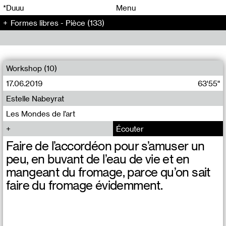
00
00
*Duuu
Menu
Formes libres - Pièce (133)
00
00
Workshop (10)
17.06.2019
63'55"
Estelle Nabeyrat
​Les Mondes de l’art
Écouter
Faire de l’accordéon pour s’amuser un
peu, en buvant de l’eau de vie et en
mangeant du fromage, parce qu’on sait
faire du fromage évidemment.