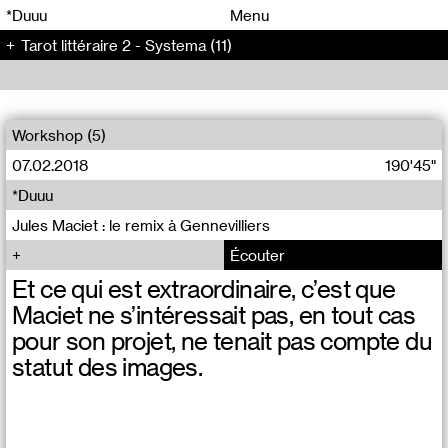
00
00
*Duuu
Menu
Tarot littéraire 2 - Systema (11)
00
00
Workshop (5)
07.02.2018
190'45"
*Duuu
Jules Maciet : le remix à Gennevilliers
Écouter
Et ce qui est extraordinaire, c’est que
Maciet ne s’intéressait pas, en tout cas
pour son projet, ne tenait pas compte du
statut des images.