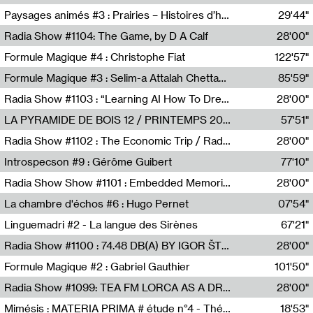
Revue Les Chambres,Marie-Hélène Lafon
Paysages animés #3 : Prairies – Histoires d’herbes et d’humains
29'44"
Anne Simon
Radia Show #1104: The Game, by D A Calf
28'00"
Radio One NZ
Formule Magique #4 : Christophe Fiat
122'57"
Nathalie Lacroix
Formule Magique #3 : Selim-a Attalah Chettaoui
85'59"
Nathalie Lacroix,Selim-a Attalah Chettaoui
Radia Show #1103 : “Learning AI How To Dream” by Sebastian Dingens (Radio Campus Bruxelles)
28'00"
Radio Campus Bruxelles
LA PYRAMIDE DE BOIS 12 / PRINTEMPS 2026
57'51"
Sammy Stein
Radia Show #1102 : The Economic Trip / Radio Grenouille
28'00"
Radio Grenouille
Introspecson #9 : Gérôme Guibert
77'10"
Pierre Henry,Gérôme Guibert
Radia Show Show #1101 : Embedded Memories by Jimmy Peggie / radioart106
28'00"
Jimmy Peggie,radioart106
La chambre d'échos #6 : Hugo Pernet
07'54"
Revue Les Chambres,Hugo Pernet
Linguemadri #2 - La langue des Sirènes
67'21"
Meris Angioletti
Radia Show #1100 : 74.48 DB(A) BY IGOR ŠTROMAJER FOR RADIO X
28'00"
radio x
Formule Magique #2 : Gabriel Gauthier
101'50"
Nathalie Lacroix,Gabriel Gauthier
Radia Show #1099: TEA FM LORCA AS A DREAM
28'00"
TEAFM
Mimésis : MATERIA PRIMA # étude n°4 - Théâtre de l’Aquarium
18'53"