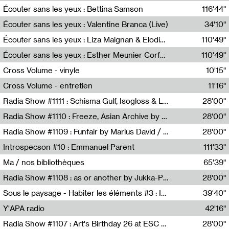
Écouter sans les yeux : Bettina Samson
116'44"
Bettina Samson
Écouter sans les yeux : Valentine Branca (Live)
34'10"
Valentine Branca
Écouter sans les yeux : Liza Maignan & Elodie Lecat
110'49"
Liza Maignan,Elodie Lecat
Écouter sans les yeux : Esther Meunier Corfdyr
110'49"
Esther Meunier Corfdyr
Cross Volume - vinyle
10'15"
Théo Robine-Langlois,Emilien Chesnot,Mia Trabalon
Cross Volume - entretien
11'16"
Théo Robine-Langlois,Emilien Chesnot,Mia Trabalon
Radia Show #1111 : Schisma Gulf, Isogloss & Lament For The Old Clock By Harvey Young / Resonance
28'00"
Resonance
Radia Show #1110 : Freeze, Asian Archive by Avita Maheen / Radio Worm
28'00"
Radio WORM
Radia Show #1109 : Funfair by Marius David / JET FM
28'00"
Jet FM
Introspecson #10 : Emmanuel Parent
111'33"
Pierre Henry,Emmanuel Parent
Ma / nos bibliothèques
65'39"
Sarah Tritz,Elene Lapiashivili,Justin Marconnet,Mateo Cuche,Esther Lechevalier,Suzie Lecroart,Romance Castelet
Radia Show #1108 : as or another by Jukka-Pekka Kervinen / Rádio Zero
28'00"
Radio Zero
Sous le paysage - Habiter les éléments #3 : Interprétations, rituels et symboliques des éléments
39'40"
Nastassja Martin
Y'APA radio
42'16"
Pierrick Mouton
Radia Show #1107 : Art's Birthday 26 at ESC - Medien Kunst Labor
28'00"