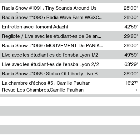
Diffusion FM
Radia Show #1091 : Tiny Sounds Around Us
28'00"
Radio Študent
Radia Show #1090 : Radia Wave Farm WGXC Corey De Juan Sherrard Jr Startalk
28'00"
Wave Farm
Entretien avec Tomomi Adachi
42'59"
Tomomi Adachi,Loraine Baud
Regilote / Live avec les étudiant·es de 3e année de l'EMA
29'20"
Nima Henryon,Athéna Noël,Amir Genillon,Ibourayane Ahmadi,Manelle Cherrih,Honorine Gibello,John Weeber,Manon Joseph
Radia Show #1089 : MOUVEMENT De PANIK (Radio Panik)
28'00"
Radio Panik
Live avec les étudiant·es de l'ensba Lyon 1/2
49'59"
Live avec les étudiant·es de l'ensba Lyon 2/2
63'29"
Radia Show #1088 : Statue Of Liberty Live By Ed Baxter (Resonance)
28'00"
Resonance
La chambre d'échos #5 : Camille Paulhan
16'27"
Revue Les Chambres,Camille Paulhan