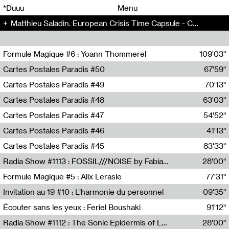
00
00
*Duuu
Menu
Matthieu Saladin. European Crisis Time Capsule - Chansons pour un ménage seul (1)
00
00
Formule Magique #6 : Yoann Thommerel
109'03"
Nathalie Lacroix,Yoann Thommerel
Cartes Postales Paradis #50
67'59"
Zoé Leroux
Cartes Postales Paradis #49
70'13"
Aurore Portales
Cartes Postales Paradis #48
63'03"
Mathias Dupaquier
Cartes Postales Paradis #47
54'52"
Raymond Engramer
Cartes Postales Paradis #46
41'13"
Sarah Banville
Cartes Postales Paradis #45
83'33"
Mateo Cuin
Radia Show #1113 : FOSSIL///NOISE by Fabiana Gibim / Wave Farm
28'00"
Wave Farm
Formule Magique #5 : Alix Lerasle
77'31"
Nathalie Lacroix
Invitation au 19 #10 : L’harmonie du personnel
09'35"
19, CRAC
Écouter sans les yeux : Feriel Boushaki
91'12"
Feriel Boushaki
Radia Show #1112 : The Sonic Epidermis of Lake Léman by Paul Courlet / Guest Slot
28'00"