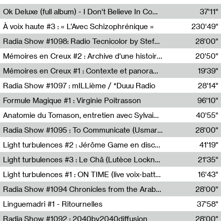
Francesco Russo,Scuola della Crisi
Ok Deluxe (full album) - I Don't Believe In Computing
37'11"
Corentin Canesson,Julien Tiberi,Charlie Hamish Jeffery
À voix haute #3 : « L’Avec Schizophrénique »
230'49"
Agathe Boulanger,Sybille Chevreuse,Carine Lendrin,Léna Monnier,Graziela Susin,Camille Zuber
Radia Show #1098: Radio Tecnicolor by Stefan Nussbaumer & Georg Zichy (Radio Orange 94.0)
28'00"
Radio Orange 94.0
Mémoires en Creux #2 : Archive d'une histoire artistique
20'50"
Sophie Auger-Grappin
Mémoires en Creux #1 : Contexte et panorama
19'39"
Sophie Auger-Grappin
Radia Show #1097 : mILLième / *Duuu Radio
28'14"
Cécile Tonizzo,Nicolas Couturier,Manuel Zenner,Aquila Lescene,Curtis Coco,Cyril Magnier
Formule Magique #1 : Virginie Poitrasson
96'10"
Nathalie Lacroix,Virginie Poitrasson
Anatomie du Tomason, entretien avec Sylvain Cardonnel
40'55"
Loraine Baud,Sylvain Cardonnel
Radia Show #1095 : To Communicate (Usmaradio)
28'00"
Usmaradio
Light turbulences #2 : Jérôme Game en discussion avec Thomas Corlin
41'19"
Jérôme Game,Thomas Corlin,Thierry Raynaud,Hubert Colas
Light turbulences #3 : Le Châ (Lutèce Lockness)
21'35"
Lutèce Lockness
Light turbulences #1 : ON TIME (live voix-batterie) avec Jérôme Game & Jean-Michel Espitallier
16'43"
Jérôme Game,Jean-Michel Espitallier
Radia Show #1094 Chronicles from the Arab Cold War by Ghazi Barakat
28'00"
Reboot.fm
Linguemadri #1 - Ritournelles
37'58"
Meris Angioletti
Radia Show #1092 : 2040by2040diffusion
28'00"