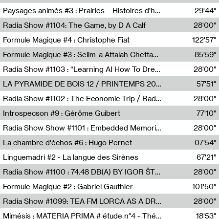
Revue Les Chambres,Marie-Hélène Lafon
Paysages animés #3 : Prairies – Histoires d’herbes et d’humains
29'44"
Anne Simon
Radia Show #1104: The Game, by D A Calf
28'00"
Radio One NZ
Formule Magique #4 : Christophe Fiat
122'57"
Nathalie Lacroix
Formule Magique #3 : Selim-a Attalah Chettaoui
85'59"
Nathalie Lacroix,Selim-a Attalah Chettaoui
Radia Show #1103 : “Learning AI How To Dream” by Sebastian Dingens (Radio Campus Bruxelles)
28'00"
Radio Campus Bruxelles
LA PYRAMIDE DE BOIS 12 / PRINTEMPS 2026
57'51"
Sammy Stein
Radia Show #1102 : The Economic Trip / Radio Grenouille
28'00"
Radio Grenouille
Introspecson #9 : Gérôme Guibert
77'10"
Pierre Henry,Gérôme Guibert
Radia Show Show #1101 : Embedded Memories by Jimmy Peggie / radioart106
28'00"
Jimmy Peggie,radioart106
La chambre d'échos #6 : Hugo Pernet
07'54"
Revue Les Chambres,Hugo Pernet
Linguemadri #2 - La langue des Sirènes
67'21"
Meris Angioletti
Radia Show #1100 : 74.48 DB(A) BY IGOR ŠTROMAJER FOR RADIO X
28'00"
radio x
Formule Magique #2 : Gabriel Gauthier
101'50"
Nathalie Lacroix,Gabriel Gauthier
Radia Show #1099: TEA FM LORCA AS A DREAM
28'00"
TEAFM
Mimésis : MATERIA PRIMA # étude n°4 - Théâtre de l’Aquarium
18'53"