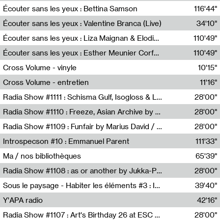
Écouter sans les yeux : Bettina Samson
116'44"
Bettina Samson
Écouter sans les yeux : Valentine Branca (Live)
34'10"
Valentine Branca
Écouter sans les yeux : Liza Maignan & Elodie Lecat
110'49"
Liza Maignan,Elodie Lecat
Écouter sans les yeux : Esther Meunier Corfdyr
110'49"
Esther Meunier Corfdyr
Cross Volume - vinyle
10'15"
Théo Robine-Langlois,Emilien Chesnot,Mia Trabalon
Cross Volume - entretien
11'16"
Théo Robine-Langlois,Emilien Chesnot,Mia Trabalon
Radia Show #1111 : Schisma Gulf, Isogloss & Lament For The Old Clock By Harvey Young / Resonance
28'00"
Resonance
Radia Show #1110 : Freeze, Asian Archive by Avita Maheen / Radio Worm
28'00"
Radio WORM
Radia Show #1109 : Funfair by Marius David / JET FM
28'00"
Jet FM
Introspecson #10 : Emmanuel Parent
111'33"
Pierre Henry,Emmanuel Parent
Ma / nos bibliothèques
65'39"
Sarah Tritz,Elene Lapiashivili,Justin Marconnet,Mateo Cuche,Esther Lechevalier,Suzie Lecroart,Romance Castelet
Radia Show #1108 : as or another by Jukka-Pekka Kervinen / Rádio Zero
28'00"
Radio Zero
Sous le paysage - Habiter les éléments #3 : Interprétations, rituels et symboliques des éléments
39'40"
Nastassja Martin
Y'APA radio
42'16"
Pierrick Mouton
Radia Show #1107 : Art's Birthday 26 at ESC - Medien Kunst Labor
28'00"