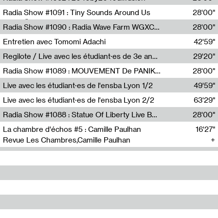
Diffusion FM
Radia Show #1091 : Tiny Sounds Around Us
28'00"
Radio Študent
Radia Show #1090 : Radia Wave Farm WGXC Corey De Juan Sherrard Jr Startalk
28'00"
Wave Farm
Entretien avec Tomomi Adachi
42'59"
Tomomi Adachi,Loraine Baud
Regilote / Live avec les étudiant·es de 3e année de l'EMA
29'20"
Nima Henryon,Athéna Noël,Amir Genillon,Ibourayane Ahmadi,Manelle Cherrih,Honorine Gibello,John Weeber,Manon Joseph
Radia Show #1089 : MOUVEMENT De PANIK (Radio Panik)
28'00"
Radio Panik
Live avec les étudiant·es de l'ensba Lyon 1/2
49'59"
Live avec les étudiant·es de l'ensba Lyon 2/2
63'29"
Radia Show #1088 : Statue Of Liberty Live By Ed Baxter (Resonance)
28'00"
Resonance
La chambre d'échos #5 : Camille Paulhan
16'27"
Revue Les Chambres,Camille Paulhan