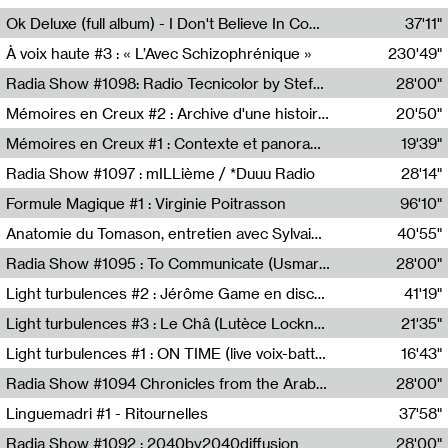
Francesco Russo,Scuola della Crisi
Ok Deluxe (full album) - I Don't Believe In Computing
37'11"
Corentin Canesson,Julien Tiberi,Charlie Hamish Jeffery
À voix haute #3 : « L’Avec Schizophrénique »
230'49"
Agathe Boulanger,Sybille Chevreuse,Carine Lendrin,Léna Monnier,Graziela Susin,Camille Zuber
Radia Show #1098: Radio Tecnicolor by Stefan Nussbaumer & Georg Zichy (Radio Orange 94.0)
28'00"
Radio Orange 94.0
Mémoires en Creux #2 : Archive d'une histoire artistique
20'50"
Sophie Auger-Grappin
Mémoires en Creux #1 : Contexte et panorama
19'39"
Sophie Auger-Grappin
Radia Show #1097 : mILLième / *Duuu Radio
28'14"
Cécile Tonizzo,Nicolas Couturier,Manuel Zenner,Aquila Lescene,Curtis Coco,Cyril Magnier
Formule Magique #1 : Virginie Poitrasson
96'10"
Nathalie Lacroix,Virginie Poitrasson
Anatomie du Tomason, entretien avec Sylvain Cardonnel
40'55"
Loraine Baud,Sylvain Cardonnel
Radia Show #1095 : To Communicate (Usmaradio)
28'00"
Usmaradio
Light turbulences #2 : Jérôme Game en discussion avec Thomas Corlin
41'19"
Jérôme Game,Thomas Corlin,Thierry Raynaud,Hubert Colas
Light turbulences #3 : Le Châ (Lutèce Lockness)
21'35"
Lutèce Lockness
Light turbulences #1 : ON TIME (live voix-batterie) avec Jérôme Game & Jean-Michel Espitallier
16'43"
Jérôme Game,Jean-Michel Espitallier
Radia Show #1094 Chronicles from the Arab Cold War by Ghazi Barakat
28'00"
Reboot.fm
Linguemadri #1 - Ritournelles
37'58"
Meris Angioletti
Radia Show #1092 : 2040by2040diffusion
28'00"