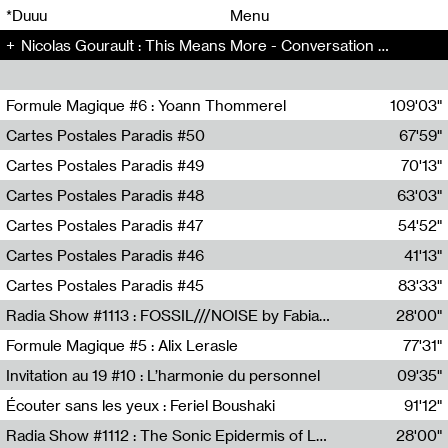
00
00
*Duuu
Menu
Nicolas Gourault : This Means More - Conversation (150)
00
00
Formule Magique #6 : Yoann Thommerel
109'03"
Nathalie Lacroix,Yoann Thommerel
Cartes Postales Paradis #50
67'59"
Zoé Leroux
Cartes Postales Paradis #49
70'13"
Aurore Portales
Cartes Postales Paradis #48
63'03"
Mathias Dupaquier
Cartes Postales Paradis #47
54'52"
Raymond Engramer
Cartes Postales Paradis #46
41'13"
Sarah Banville
Cartes Postales Paradis #45
83'33"
Mateo Cuin
Radia Show #1113 : FOSSIL///NOISE by Fabiana Gibim / Wave Farm
28'00"
Wave Farm
Formule Magique #5 : Alix Lerasle
77'31"
Nathalie Lacroix
Invitation au 19 #10 : L’harmonie du personnel
09'35"
19, CRAC
Écouter sans les yeux : Feriel Boushaki
91'12"
Feriel Boushaki
Radia Show #1112 : The Sonic Epidermis of Lake Léman by Paul Courlet / Guest Slot
28'00"