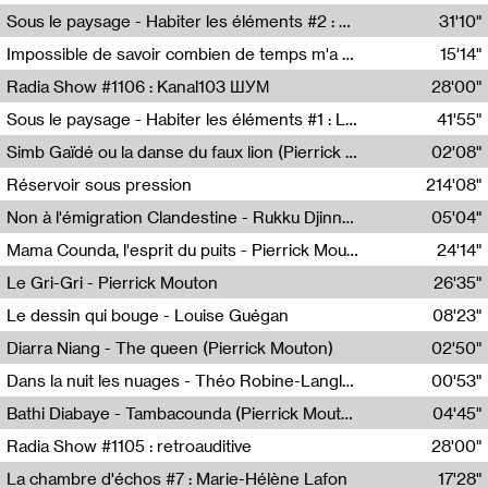
Radio Helsinki
Sous le paysage - Habiter les éléments #2 : Vers le tournant élémentaire
31'10"
Nastassja Martin
Impossible de savoir combien de temps m'a échappé
15'14"
Mélanie Blaison,Mateo Cuin
Radia Show #1106 : Kanal103 ШУМ
28'00"
Kanal103
Sous le paysage - Habiter les éléments #1 : Les éléments et les débordements du vivant
41'55"
Nastassja Martin
Simb Gaïdé ou la danse du faux lion (Pierrick Mouton)
02'08"
Pierrick Mouton,Simb Gaïdé
Réservoir sous pression
214'08"
Non à l'émigration Clandestine - Rukku Djinne Squad (Eden Tinto Collins)
05'04"
Eden Tinto Collins,Rukku Djinne
Mama Counda, l'esprit du puits - Pierrick Mouton
24'14"
Pierrick Mouton
Le Gri-Gri - Pierrick Mouton
26'35"
Pierrick Mouton
Le dessin qui bouge - Louise Guégan
08'23"
Louise Guégan
Diarra Niang - The queen (Pierrick Mouton)
02'50"
Pierrick Mouton,Diarra Niang
Dans la nuit les nuages - Théo Robine-Langlois
00'53"
Théo Robine-Langlois,LD Beat
Bathi Diabaye - Tambacounda (Pierrick Mouton)
04'45"
Pierrick Mouton,Bathi Diabaye
Radia Show #1105 : retroauditive
28'00"
Soundart Radio
La chambre d'échos #7 : Marie-Hélène Lafon
17'28"