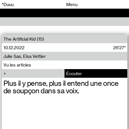
00
00
*Duuu
Menu
00
00
The Artificial Kid (15)
10.12.2022
26'27"
Julie Sas, Elsa Vettier
Vu les articles
Écouter
Plus il y pense, plus il entend une once
de soupçon dans sa voix.