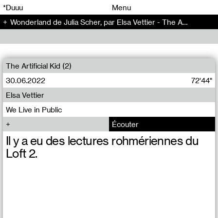
00
00
*Duuu
Menu
Wonderland de Julia Scher, par Elsa Vettier - The Artificial Kid (14)
00
00
The Artificial Kid (2)
30.06.2022
72'44"
Elsa Vettier
We Live in Public
Écouter
Il y a eu des lectures rohmériennes du
Loft 2.