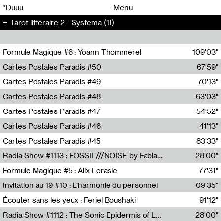
00
00
*Duuu
Menu
Tarot littéraire 2 - Systema (11)
00
00
Formule Magique #6 : Yoann Thommerel
109'03"
Nathalie Lacroix,Yoann Thommerel
Cartes Postales Paradis #50
67'59"
Zoé Leroux
Cartes Postales Paradis #49
70'13"
Aurore Portales
Cartes Postales Paradis #48
63'03"
Mathias Dupaquier
Cartes Postales Paradis #47
54'52"
Raymond Engramer
Cartes Postales Paradis #46
41'13"
Sarah Banville
Cartes Postales Paradis #45
83'33"
Mateo Cuin
Radia Show #1113 : FOSSIL///NOISE by Fabiana Gibim / Wave Farm
28'00"
Wave Farm
Formule Magique #5 : Alix Lerasle
77'31"
Nathalie Lacroix
Invitation au 19 #10 : L’harmonie du personnel
09'35"
19, CRAC
Écouter sans les yeux : Feriel Boushaki
91'12"
Feriel Boushaki
Radia Show #1112 : The Sonic Epidermis of Lake Léman by Paul Courlet / Guest Slot
28'00"