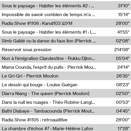
Radio Helsinki
Sous le paysage - Habiter les éléments #2 : Vers le tournant élémentaire
31'10"
Nastassja Martin
Impossible de savoir combien de temps m'a échappé
15'14"
Mélanie Blaison,Mateo Cuin
Radia Show #1106 : Kanal103 ШУМ
28'00"
Kanal103
Sous le paysage - Habiter les éléments #1 : Les éléments et les débordements du vivant
41'55"
Nastassja Martin
Simb Gaïdé ou la danse du faux lion (Pierrick Mouton)
02'08"
Pierrick Mouton,Simb Gaïdé
Réservoir sous pression
214'08"
Non à l'émigration Clandestine - Rukku Djinne Squad (Eden Tinto Collins)
05'04"
Eden Tinto Collins,Rukku Djinne
Mama Counda, l'esprit du puits - Pierrick Mouton
24'14"
Pierrick Mouton
Le Gri-Gri - Pierrick Mouton
26'35"
Pierrick Mouton
Le dessin qui bouge - Louise Guégan
08'23"
Louise Guégan
Diarra Niang - The queen (Pierrick Mouton)
02'50"
Pierrick Mouton,Diarra Niang
Dans la nuit les nuages - Théo Robine-Langlois
00'53"
Théo Robine-Langlois,LD Beat
Bathi Diabaye - Tambacounda (Pierrick Mouton)
04'45"
Pierrick Mouton,Bathi Diabaye
Radia Show #1105 : retroauditive
28'00"
Soundart Radio
La chambre d'échos #7 : Marie-Hélène Lafon
17'28"