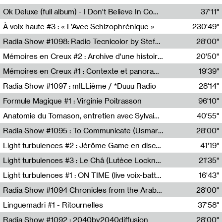
Francesco Russo,Scuola della Crisi
Ok Deluxe (full album) - I Don't Believe In Computing
37'11"
Corentin Canesson,Julien Tiberi,Charlie Hamish Jeffery
À voix haute #3 : « L’Avec Schizophrénique »
230'49"
Agathe Boulanger,Sybille Chevreuse,Carine Lendrin,Léna Monnier,Graziela Susin,Camille Zuber
Radia Show #1098: Radio Tecnicolor by Stefan Nussbaumer & Georg Zichy (Radio Orange 94.0)
28'00"
Radio Orange 94.0
Mémoires en Creux #2 : Archive d'une histoire artistique
20'50"
Sophie Auger-Grappin
Mémoires en Creux #1 : Contexte et panorama
19'39"
Sophie Auger-Grappin
Radia Show #1097 : mILLième / *Duuu Radio
28'14"
Cécile Tonizzo,Nicolas Couturier,Manuel Zenner,Aquila Lescene,Curtis Coco,Cyril Magnier
Formule Magique #1 : Virginie Poitrasson
96'10"
Nathalie Lacroix,Virginie Poitrasson
Anatomie du Tomason, entretien avec Sylvain Cardonnel
40'55"
Loraine Baud,Sylvain Cardonnel
Radia Show #1095 : To Communicate (Usmaradio)
28'00"
Usmaradio
Light turbulences #2 : Jérôme Game en discussion avec Thomas Corlin
41'19"
Jérôme Game,Thomas Corlin,Thierry Raynaud,Hubert Colas
Light turbulences #3 : Le Châ (Lutèce Lockness)
21'35"
Lutèce Lockness
Light turbulences #1 : ON TIME (live voix-batterie) avec Jérôme Game & Jean-Michel Espitallier
16'43"
Jérôme Game,Jean-Michel Espitallier
Radia Show #1094 Chronicles from the Arab Cold War by Ghazi Barakat
28'00"
Reboot.fm
Linguemadri #1 - Ritournelles
37'58"
Meris Angioletti
Radia Show #1092 : 2040by2040diffusion
28'00"