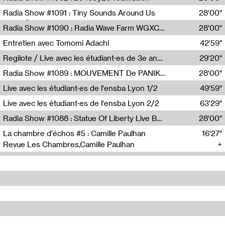
Diffusion FM
Radia Show #1091 : Tiny Sounds Around Us
28'00"
Radio Študent
Radia Show #1090 : Radia Wave Farm WGXC Corey De Juan Sherrard Jr Startalk
28'00"
Wave Farm
Entretien avec Tomomi Adachi
42'59"
Tomomi Adachi,Loraine Baud
Regilote / Live avec les étudiant·es de 3e année de l'EMA
29'20"
Nima Henryon,Athéna Noël,Amir Genillon,Ibourayane Ahmadi,Manelle Cherrih,Honorine Gibello,John Weeber,Manon Joseph
Radia Show #1089 : MOUVEMENT De PANIK (Radio Panik)
28'00"
Radio Panik
Live avec les étudiant·es de l'ensba Lyon 1/2
49'59"
Live avec les étudiant·es de l'ensba Lyon 2/2
63'29"
Radia Show #1088 : Statue Of Liberty Live By Ed Baxter (Resonance)
28'00"
Resonance
La chambre d'échos #5 : Camille Paulhan
16'27"
Revue Les Chambres,Camille Paulhan