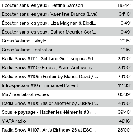
Écouter sans les yeux : Bettina Samson
116'44"
Bettina Samson
Écouter sans les yeux : Valentine Branca (Live)
34'10"
Valentine Branca
Écouter sans les yeux : Liza Maignan & Elodie Lecat
110'49"
Liza Maignan,Elodie Lecat
Écouter sans les yeux : Esther Meunier Corfdyr
110'49"
Esther Meunier Corfdyr
Cross Volume - vinyle
10'15"
Théo Robine-Langlois,Emilien Chesnot,Mia Trabalon
Cross Volume - entretien
11'16"
Théo Robine-Langlois,Emilien Chesnot,Mia Trabalon
Radia Show #1111 : Schisma Gulf, Isogloss & Lament For The Old Clock By Harvey Young / Resonance
28'00"
Resonance
Radia Show #1110 : Freeze, Asian Archive by Avita Maheen / Radio Worm
28'00"
Radio WORM
Radia Show #1109 : Funfair by Marius David / JET FM
28'00"
Jet FM
Introspecson #10 : Emmanuel Parent
111'33"
Pierre Henry,Emmanuel Parent
Ma / nos bibliothèques
65'39"
Sarah Tritz,Elene Lapiashivili,Justin Marconnet,Mateo Cuche,Esther Lechevalier,Suzie Lecroart,Romance Castelet
Radia Show #1108 : as or another by Jukka-Pekka Kervinen / Rádio Zero
28'00"
Radio Zero
Sous le paysage - Habiter les éléments #3 : Interprétations, rituels et symboliques des éléments
39'40"
Nastassja Martin
Y'APA radio
42'16"
Pierrick Mouton
Radia Show #1107 : Art's Birthday 26 at ESC - Medien Kunst Labor
28'00"