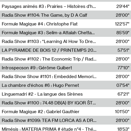
Revue Les Chambres,Marie-Hélène Lafon
Paysages animés #3 : Prairies – Histoires d’herbes et d’humains
29'44"
Anne Simon
Radia Show #1104: The Game, by D A Calf
28'00"
Radio One NZ
Formule Magique #4 : Christophe Fiat
122'57"
Nathalie Lacroix
Formule Magique #3 : Selim-a Attalah Chettaoui
85'59"
Nathalie Lacroix,Selim-a Attalah Chettaoui
Radia Show #1103 : “Learning AI How To Dream” by Sebastian Dingens (Radio Campus Bruxelles)
28'00"
Radio Campus Bruxelles
LA PYRAMIDE DE BOIS 12 / PRINTEMPS 2026
57'51"
Sammy Stein
Radia Show #1102 : The Economic Trip / Radio Grenouille
28'00"
Radio Grenouille
Introspecson #9 : Gérôme Guibert
77'10"
Pierre Henry,Gérôme Guibert
Radia Show Show #1101 : Embedded Memories by Jimmy Peggie / radioart106
28'00"
Jimmy Peggie,radioart106
La chambre d'échos #6 : Hugo Pernet
07'54"
Revue Les Chambres,Hugo Pernet
Linguemadri #2 - La langue des Sirènes
67'21"
Meris Angioletti
Radia Show #1100 : 74.48 DB(A) BY IGOR ŠTROMAJER FOR RADIO X
28'00"
radio x
Formule Magique #2 : Gabriel Gauthier
101'50"
Nathalie Lacroix,Gabriel Gauthier
Radia Show #1099: TEA FM LORCA AS A DREAM
28'00"
TEAFM
Mimésis : MATERIA PRIMA # étude n°4 - Théâtre de l’Aquarium
18'53"