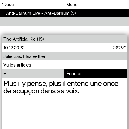
00
00
*Duuu
Menu
Anti-Barnum Live - Anti-Barnum (5)
00
00
The Artificial Kid (15)
10.12.2022
26'27"
Julie Sas, Elsa Vettier
Vu les articles
Écouter
Plus il y pense, plus il entend une once
de soupçon dans sa voix.