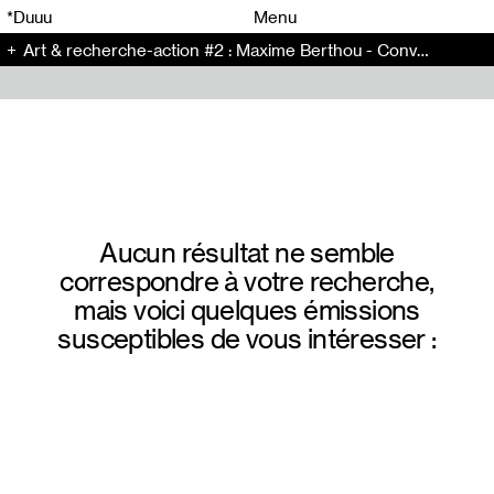
00
00
*Duuu
Menu
Art & recherche-action #2 : Maxime Berthou - Conversation (147)
00
00
Aucun résultat ne semble
correspondre à votre recherche,
mais voici quelques émissions
susceptibles de vous intéresser :