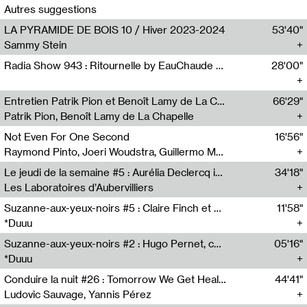
Autres suggestions
LA PYRAMIDE DE BOIS 10 / Hiver 2023-2024
53'40"
Sammy Stein
Radia Show 943 : Ritournelle by EauChaude for Jet FM
28'00"
Entretien Patrik Pion et Benoît Lamy de La Chapelle
66'29"
Patrik Pion, Benoît Lamy de La Chapelle
Not Even For One Second
16'56"
Raymond Pinto, Joeri Woudstra, Guillermo Martinez de Velasco, Sacha Eusebe
Le jeudi de la semaine #5 : Aurélia Declercq invite Francis Schmetz
34'18"
Les Laboratoires d’Aubervilliers
Suzanne-aux-yeux-noirs #5 : Claire Finch et Valentin Bigel, Squiggle
11'58"
*Duuu
Suzanne-aux-yeux-noirs #2 : Hugo Pernet, cafe a l’italienne a emporter
05'16"
*Duuu
Conduire la nuit #26 : Tomorrow We Get Healthy
44'41"
Ludovic Sauvage, Yannis Pérez