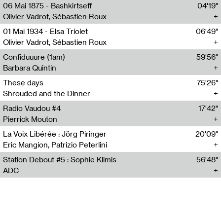
06 Mai 1875 - Bashkirtseff
04'19"
Olivier Vadrot, Sébastien Roux
01 Mai 1934 - Elsa Triolet
06'49"
Olivier Vadrot, Sébastien Roux
Confiduuure (1am)
59'56"
Barbara Quintin
These days
75'26"
Shrouded and the Dinner
Radio Vaudou #4
17'42"
Pierrick Mouton
La Voix Libérée : Jörg Piringer
20'09"
Eric Mangion, Patrizio Peterlini
Station Debout #5 : Sophie Klimis
56'48"
ADC