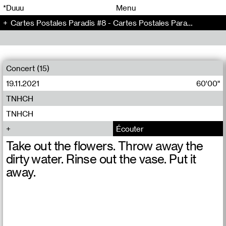
00
00
*Duuu
Menu
Cartes Postales Paradis #8 - Cartes Postales Paradis (8)
00
00
Concert (15)
19.11.2021
60'00"
TNHCH
TNHCH
Écouter
Take out the flowers. Throw away the
dirty water. Rinse out the vase. Put it
away.