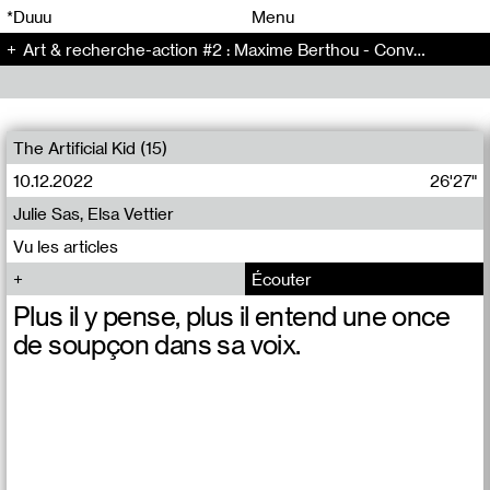
00
00
*Duuu
Menu
Art & recherche-action #2 : Maxime Berthou - Conversation (147)
00
00
The Artificial Kid (15)
10.12.2022
26'27"
Julie Sas, Elsa Vettier
Vu les articles
Écouter
Plus il y pense, plus il entend une once
de soupçon dans sa voix.