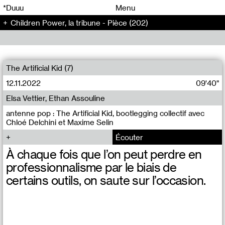
00
00
*Duuu
Menu
Children Power, la tribune - Pièce (202)
00
00
The Artificial Kid (7)
12.11.2022
09'40"
Elsa Vettier, Ethan Assouline
antenne pop : The Artificial Kid, bootlegging collectif avec
Chloé Delchini et Maxime Selin
Écouter
À chaque fois que l’on peut perdre en
professionnalisme par le biais de
certains outils, on saute sur l’occasion.