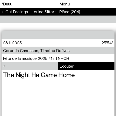
00
00
*Duuu
Menu
Gut Feelings - Louise Siffert - Pièce (204)
00
00
28.11.2025
25'54"
Corentin Canesson, Timothé Defives
Fête de la musique 2025 #1 : TNHCH
Écouter
The Night He Came Home