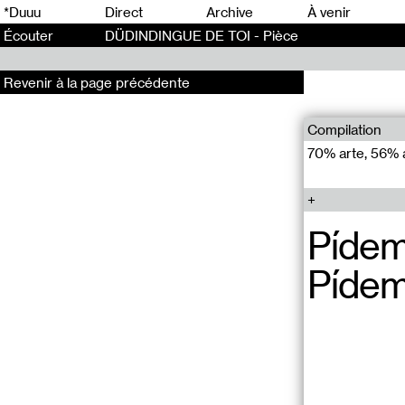
0
*Duuu
Direct
Archive
À venir
Écouter
DÜDINDINGUE DE TOI - Pièce
Revenir à la page précédente
Compilation
70% arte, 56% ar
Pídeme
Pídeme