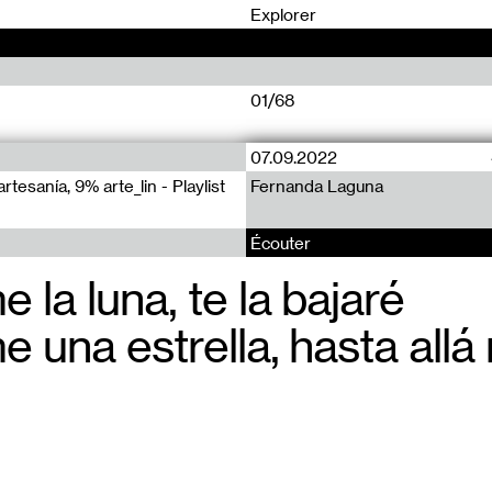
0
Explorer
01/68
07.09.2022
Compilation (1)
Compilation
tesanía, 9% arte_lin - Playlist
Fernanda Laguna
Belluard Bollwerk
Kids Advisory System
Écouter
 la luna, te la bajaré
Est-ce que 
C’est bizarre
 una estrella, hasta allá
d’écouter m
ans eh, ce q
C’est bizarr
Je mets de l
sons