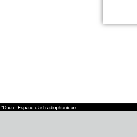
Une playlist pr
Tracklist :
–
ángel
, Los de
–
noches vacías
–
pídeme la lun
–
cumbia chapa
–
una cerveza
, 
–
cumbia campe
–
Baby te quier
–
chiquitita
, La 
–
me vas a extr
–
querida
, Tam
–
te quiero tant
*Duuu—Espace d’art radiophonique
–
kumbia dark
,
Fernanda Laguna
différents sites
cadeaux « Para 