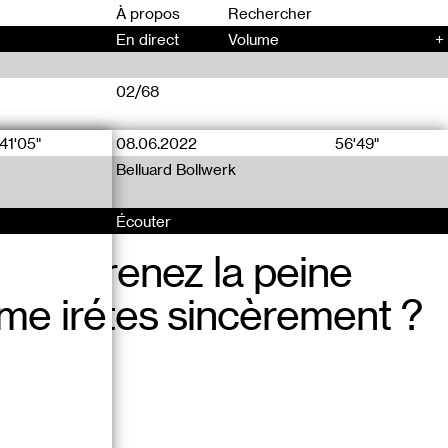
00
À propos
En direct
Volume
+
02/68
41'05"
08.06.2022
04.05.2022
56'49"
71'20"
Belluard Bollwerk
Écouter
Écouter
vous prenez la peine
 eh, ce que je fais à 7
 me iré
es textes sincèrement ?
ue je fais à 7 ans
e eh
’autorité dans tous mes