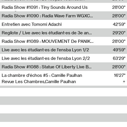
Diffusion FM
Radia Show #1091 : Tiny Sounds Around Us
28'00"
Radio Študent
Radia Show #1090 : Radia Wave Farm WGXC Corey De Juan Sherrard Jr Startalk
28'00"
Wave Farm
Entretien avec Tomomi Adachi
42'59"
Tomomi Adachi,Loraine Baud
Regilote / Live avec les étudiant·es de 3e année de l'EMA
29'20"
Nima Henryon,Athéna Noël,Amir Genillon,Ibourayane Ahmadi,Manelle Cherrih,Honorine Gibello,John Weeber,Manon Joseph
Radia Show #1089 : MOUVEMENT De PANIK (Radio Panik)
28'00"
Radio Panik
Live avec les étudiant·es de l'ensba Lyon 1/2
49'59"
Live avec les étudiant·es de l'ensba Lyon 2/2
63'29"
Radia Show #1088 : Statue Of Liberty Live By Ed Baxter (Resonance)
28'00"
Resonance
La chambre d'échos #5 : Camille Paulhan
16'27"
Revue Les Chambres,Camille Paulhan