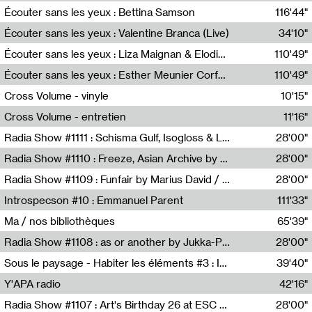
Écouter sans les yeux : Bettina Samson
116'44"
Bettina Samson
Écouter sans les yeux : Valentine Branca (Live)
34'10"
Valentine Branca
Écouter sans les yeux : Liza Maignan & Elodie Lecat
110'49"
Liza Maignan,Elodie Lecat
Écouter sans les yeux : Esther Meunier Corfdyr
110'49"
Esther Meunier Corfdyr
Cross Volume - vinyle
10'15"
Théo Robine-Langlois,Emilien Chesnot,Mia Trabalon
Cross Volume - entretien
11'16"
Théo Robine-Langlois,Emilien Chesnot,Mia Trabalon
Radia Show #1111 : Schisma Gulf, Isogloss & Lament For The Old Clock By Harvey Young / Resonance
28'00"
Resonance
Radia Show #1110 : Freeze, Asian Archive by Avita Maheen / Radio Worm
28'00"
Radio WORM
Radia Show #1109 : Funfair by Marius David / JET FM
28'00"
Jet FM
Introspecson #10 : Emmanuel Parent
111'33"
Pierre Henry,Emmanuel Parent
Ma / nos bibliothèques
65'39"
Sarah Tritz,Elene Lapiashivili,Justin Marconnet,Mateo Cuche,Esther Lechevalier,Suzie Lecroart,Romance Castelet
Radia Show #1108 : as or another by Jukka-Pekka Kervinen / Rádio Zero
28'00"
Radio Zero
Sous le paysage - Habiter les éléments #3 : Interprétations, rituels et symboliques des éléments
39'40"
Nastassja Martin
Y'APA radio
42'16"
Pierrick Mouton
Radia Show #1107 : Art's Birthday 26 at ESC - Medien Kunst Labor
28'00"