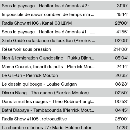
Radio Helsinki
Sous le paysage - Habiter les éléments #2 : Vers le tournant élémentaire
31'10"
Nastassja Martin
Impossible de savoir combien de temps m'a échappé
15'14"
Mélanie Blaison,Mateo Cuin
Radia Show #1106 : Kanal103 ШУМ
28'00"
Kanal103
Sous le paysage - Habiter les éléments #1 : Les éléments et les débordements du vivant
41'55"
Nastassja Martin
Simb Gaïdé ou la danse du faux lion (Pierrick Mouton)
02'08"
Pierrick Mouton,Simb Gaïdé
Réservoir sous pression
214'08"
Non à l'émigration Clandestine - Rukku Djinne Squad (Eden Tinto Collins)
05'04"
Eden Tinto Collins,Rukku Djinne
Mama Counda, l'esprit du puits - Pierrick Mouton
24'14"
Pierrick Mouton
Le Gri-Gri - Pierrick Mouton
26'35"
Pierrick Mouton
Le dessin qui bouge - Louise Guégan
08'23"
Louise Guégan
Diarra Niang - The queen (Pierrick Mouton)
02'50"
Pierrick Mouton,Diarra Niang
Dans la nuit les nuages - Théo Robine-Langlois
00'53"
Théo Robine-Langlois,LD Beat
Bathi Diabaye - Tambacounda (Pierrick Mouton)
04'45"
Pierrick Mouton,Bathi Diabaye
Radia Show #1105 : retroauditive
28'00"
Soundart Radio
La chambre d'échos #7 : Marie-Hélène Lafon
17'28"