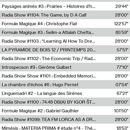
Revue Les Chambres,Marie-Hélène Lafon
Paysages animés #3 : Prairies – Histoires d’herbes et d’humains
29'44"
Anne Simon
Radia Show #1104: The Game, by D A Calf
28'00"
Radio One NZ
Formule Magique #4 : Christophe Fiat
122'57"
Nathalie Lacroix
Formule Magique #3 : Selim-a Attalah Chettaoui
85'59"
Nathalie Lacroix,Selim-a Attalah Chettaoui
Radia Show #1103 : “Learning AI How To Dream” by Sebastian Dingens (Radio Campus Bruxelles)
28'00"
Radio Campus Bruxelles
LA PYRAMIDE DE BOIS 12 / PRINTEMPS 2026
57'51"
Sammy Stein
Radia Show #1102 : The Economic Trip / Radio Grenouille
28'00"
Radio Grenouille
Introspecson #9 : Gérôme Guibert
77'10"
Pierre Henry,Gérôme Guibert
Radia Show Show #1101 : Embedded Memories by Jimmy Peggie / radioart106
28'00"
Jimmy Peggie,radioart106
La chambre d'échos #6 : Hugo Pernet
07'54"
Revue Les Chambres,Hugo Pernet
Linguemadri #2 - La langue des Sirènes
67'21"
Meris Angioletti
Radia Show #1100 : 74.48 DB(A) BY IGOR ŠTROMAJER FOR RADIO X
28'00"
radio x
Formule Magique #2 : Gabriel Gauthier
101'50"
Nathalie Lacroix,Gabriel Gauthier
Radia Show #1099: TEA FM LORCA AS A DREAM
28'00"
TEAFM
Mimésis : MATERIA PRIMA # étude n°4 - Théâtre de l’Aquarium
18'53"