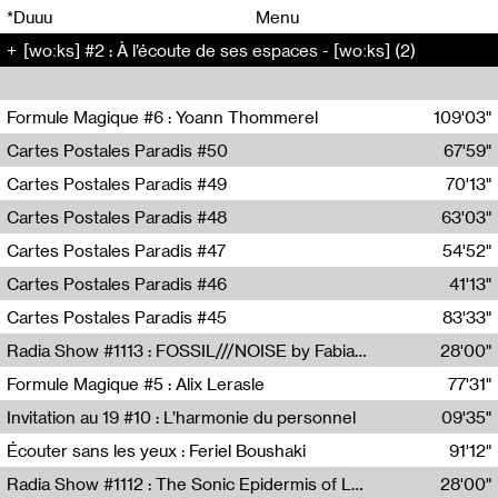
00
00
*Duuu
Menu
[woːks] #2 : À l’écoute de ses espaces - [woːks] (2)
00
00
Formule Magique #6 : Yoann Thommerel
109'03"
Nathalie Lacroix,Yoann Thommerel
Cartes Postales Paradis #50
67'59"
Zoé Leroux
Cartes Postales Paradis #49
70'13"
Aurore Portales
Cartes Postales Paradis #48
63'03"
Mathias Dupaquier
Cartes Postales Paradis #47
54'52"
Raymond Engramer
Cartes Postales Paradis #46
41'13"
Sarah Banville
Cartes Postales Paradis #45
83'33"
Mateo Cuin
Radia Show #1113 : FOSSIL///NOISE by Fabiana Gibim / Wave Farm
28'00"
Wave Farm
Formule Magique #5 : Alix Lerasle
77'31"
Nathalie Lacroix
Invitation au 19 #10 : L’harmonie du personnel
09'35"
19, CRAC
Écouter sans les yeux : Feriel Boushaki
91'12"
Feriel Boushaki
Radia Show #1112 : The Sonic Epidermis of Lake Léman by Paul Courlet / Guest Slot
28'00"