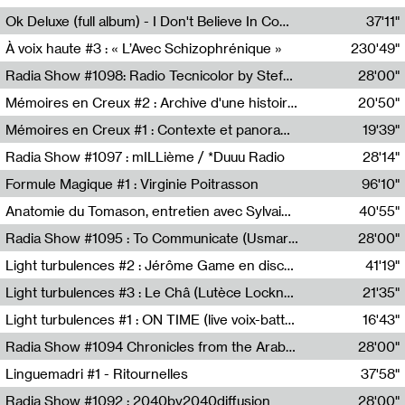
Francesco Russo,Scuola della Crisi
Ok Deluxe (full album) - I Don't Believe In Computing
37'11"
Corentin Canesson,Julien Tiberi,Charlie Hamish Jeffery
À voix haute #3 : « L’Avec Schizophrénique »
230'49"
Agathe Boulanger,Sybille Chevreuse,Carine Lendrin,Léna Monnier,Graziela Susin,Camille Zuber
Radia Show #1098: Radio Tecnicolor by Stefan Nussbaumer & Georg Zichy (Radio Orange 94.0)
28'00"
Radio Orange 94.0
Mémoires en Creux #2 : Archive d'une histoire artistique
20'50"
Sophie Auger-Grappin
Mémoires en Creux #1 : Contexte et panorama
19'39"
Sophie Auger-Grappin
Radia Show #1097 : mILLième / *Duuu Radio
28'14"
Cécile Tonizzo,Nicolas Couturier,Manuel Zenner,Aquila Lescene,Curtis Coco,Cyril Magnier
Formule Magique #1 : Virginie Poitrasson
96'10"
Nathalie Lacroix,Virginie Poitrasson
Anatomie du Tomason, entretien avec Sylvain Cardonnel
40'55"
Loraine Baud,Sylvain Cardonnel
Radia Show #1095 : To Communicate (Usmaradio)
28'00"
Usmaradio
Light turbulences #2 : Jérôme Game en discussion avec Thomas Corlin
41'19"
Jérôme Game,Thomas Corlin,Thierry Raynaud,Hubert Colas
Light turbulences #3 : Le Châ (Lutèce Lockness)
21'35"
Lutèce Lockness
Light turbulences #1 : ON TIME (live voix-batterie) avec Jérôme Game & Jean-Michel Espitallier
16'43"
Jérôme Game,Jean-Michel Espitallier
Radia Show #1094 Chronicles from the Arab Cold War by Ghazi Barakat
28'00"
Reboot.fm
Linguemadri #1 - Ritournelles
37'58"
Meris Angioletti
Radia Show #1092 : 2040by2040diffusion
28'00"