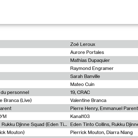
hree piece band, Flegon’s Extra Twist takes you throught differen
stigation.
of an unsolved case that almost had the inspector lose his mind,
Zoé Leroux
 fugitive woman he never quite got his hands on.
urney throught time and space, full of shadowings, chase and u
Aurore Portales
Mathias Dupaquier
Raymond Engramer
Sarah Banville
ind
(04:32)
Mateo Cuin
 Macèo
(02:30)
e du personnel
19, CRAC
03:28)
he Loose (Private Mix)
(04:34)
e Branca (Live)
Valentine Branca
02:44)
arent
Pierre Henry, Emmanuel Parent
ШУМ
Kanal103
Non à l’émigration Clandestine - Rukku Djinne Squad (Eden Tinto Collins)
Eden Tinto Collins, Rukku Djinn
rick Mouton)
Pierrick Mouton, Diarra Niang
legon, paru le 6 décembre 2019.