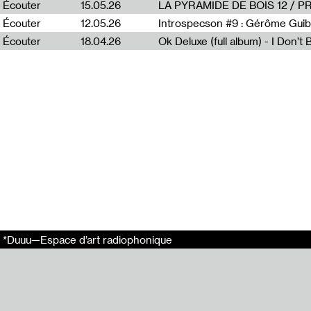
Écouter
15.05.26
LA PYRAMIDE DE BOIS 12 / 
All tracks writ
Écouter
12.05.26
Introspecson #9 : Gérôme Guib
Paris, France.
Écouter
18.04.26
Ok Deluxe (full album) - I Don’t
En relation
music.soup : un
Mon Anthologie
Larry Gus : La 
Conduire la nui
Groupe Kabyle 
Liens externes
Disques Flegon
*Duuu—Espace d’art radiophonique
Tags
Flegon
Musique