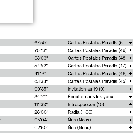
ts episodes of a
 after decades
67'59"
Cartes Postales Paradis (50)
nexpected
70'13"
Cartes Postales Paradis (49)
63'03"
Cartes Postales Paradis (48)
54'52"
Cartes Postales Paradis (47)
41'13"
Cartes Postales Paradis (46)
83'33"
Cartes Postales Paradis (45)
09'35"
Invitation au 19 (9)
34'10"
Écouter sans les yeux
111'33"
Introspecson (10)
28'00"
Radia (1106)
e
05'04"
Ñun (Nous)
02'50"
Ñun (Nous)