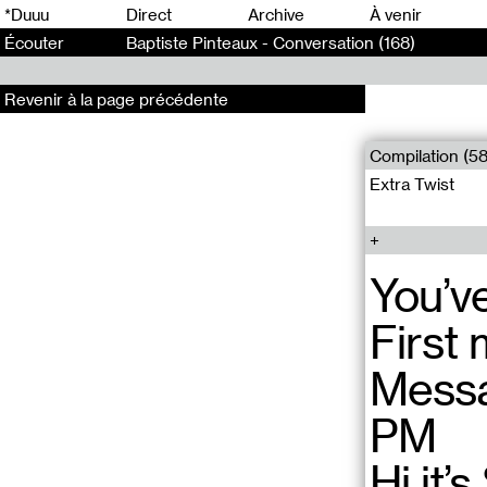
0
*Duuu
Direct
Archive
À venir
Écouter
Baptiste Pinteaux - Conversation (168)
Revenir à la page précédente
Compilation (58
Extra Twist
You’v
First
Messag
PM
Hi it