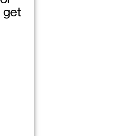
00
 get