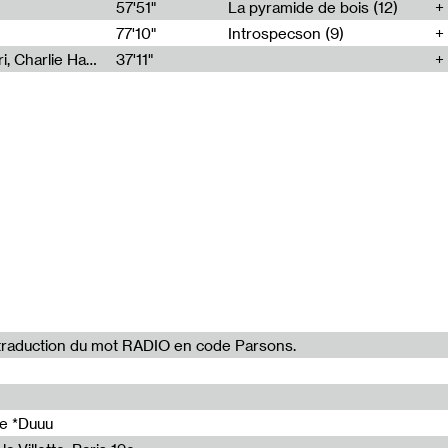
57'51"
La pyramide de bois (12)
udio Delta in
77'10"
Introspecson (9)
Corentin Canesson, Julien Tiberi, Charlie Hamish Jeffery
37'11"
65'00"
51'30"
64'30"
45'15"
41'13"
la traduction du mot RADIO en code Parsons.
de *Duuu