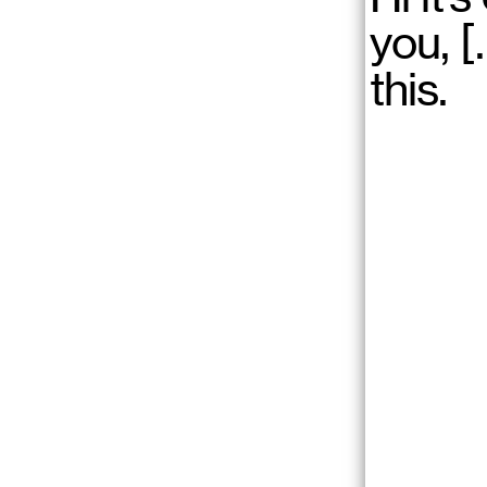
0
you, 
this.