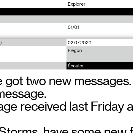
0
Explorer
01/01
)
02.07.2020
Flegon
Écouter
e got two new messages.
 message.
e received last Friday a
’s Storms, have some new 