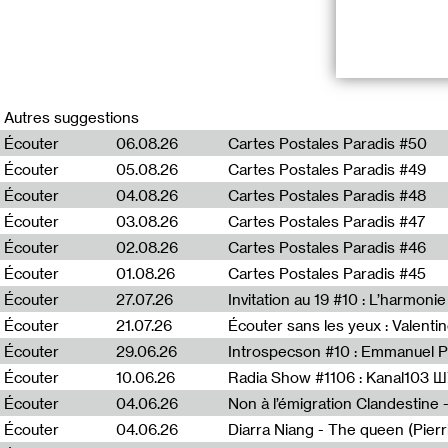
First EP as a t
mysterious inve
Autres suggestions
Five fragments 
Écouter
06.08.26
Cartes Postales Paradis #50
tracking down a
Embark on a jo
Écouter
05.08.26
Cartes Postales Paradis #49
encounters
Écouter
04.08.26
Cartes Postales Paradis #48
Écouter
03.08.26
Cartes Postales Paradis #47
Tracklist :
Écouter
02.08.26
Cartes Postales Paradis #46
–
Suspect To F
Écouter
01.08.26
Cartes Postales Paradis #45
–
Exilado Para
Écouter
27.07.26
Invitation au 19 #10 : L’harmoni
–
Pacific Reef
(
–
Intruder On T
Écouter
21.07.26
Écouter sans les yeux : Valentin
–
Double Play
(
Écouter
29.06.26
Introspecson #10 : Emmanuel P
Écouter
10.06.26
Radia Show #1106 : Kanal103 
Écouter
04.06.26
Écouter
04.06.26
Diarra Niang - The queen (Pier
Extra Twist - F