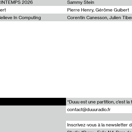
PRINTEMPS 2026
Sammy Stein
ten, produced and recorded by Pablo Galera and David Cukier at St
ert
Pierre Henry, Gérôme Guibert
 Believe In Computing
 pas de côté
 du Raï
Radio *Duuu bout de la nuit X Les Siestes
t #1 : Lay Me Down
(Live)
*Duuu est une partition, c’est 
contact@duuuradio.fr
Inscrivez-vous à la newsletter 