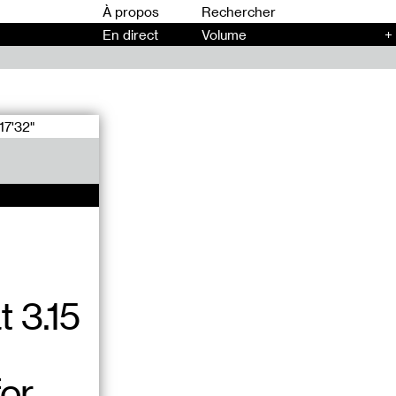
00
À propos
En direct
Volume
+
17'32"
t 3.15
for