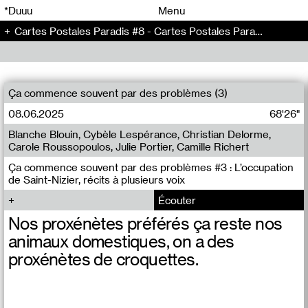
00
00
*Duuu
Menu
Cartes Postales Paradis #8 - Cartes Postales Paradis (8)
00
00
Ça commence souvent par des problèmes (3)
08.06.2025
68'26"
Blanche Blouin, Cybèle Lespérance, Christian Delorme,
Carole Roussopoulos, Julie Portier, Camille Richert
Ça commence souvent par des problèmes #3 : L’occupation
de Saint-Nizier, récits à plusieurs voix
Écouter
Nos proxénètes préférés ça reste nos
animaux domestiques, on a des
proxénètes de croquettes.