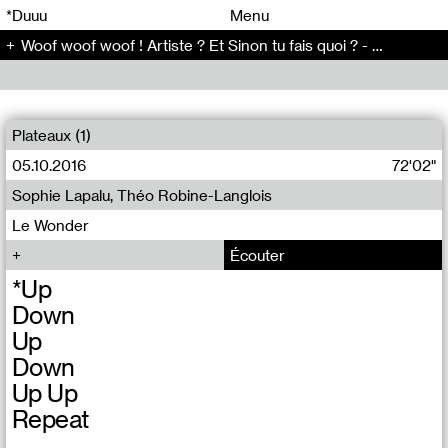
00
00
*Duuu
Menu
​Woof woof woof ! Artiste ? Et Sinon tu fais quoi ? - Conversation (86)
00
00
Plateaux (1)
05.10.2016
72'02"
Sophie Lapalu, Théo Robine-Langlois
Le Wonder
Écouter
*Up
Down
Up
Down
Up Up
Repeat