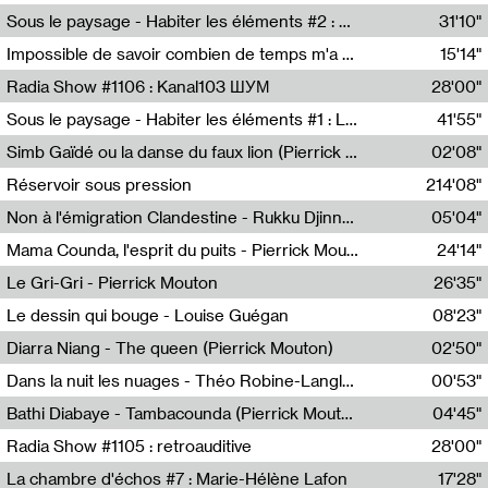
Radio Helsinki
Sous le paysage - Habiter les éléments #2 : Vers le tournant élémentaire
31'10"
Nastassja Martin
Impossible de savoir combien de temps m'a échappé
15'14"
Mélanie Blaison,Mateo Cuin
Radia Show #1106 : Kanal103 ШУМ
28'00"
Kanal103
Sous le paysage - Habiter les éléments #1 : Les éléments et les débordements du vivant
41'55"
Nastassja Martin
Simb Gaïdé ou la danse du faux lion (Pierrick Mouton)
02'08"
Pierrick Mouton,Simb Gaïdé
Réservoir sous pression
214'08"
Non à l'émigration Clandestine - Rukku Djinne Squad (Eden Tinto Collins)
05'04"
Eden Tinto Collins,Rukku Djinne
Mama Counda, l'esprit du puits - Pierrick Mouton
24'14"
Pierrick Mouton
Le Gri-Gri - Pierrick Mouton
26'35"
Pierrick Mouton
Le dessin qui bouge - Louise Guégan
08'23"
Louise Guégan
Diarra Niang - The queen (Pierrick Mouton)
02'50"
Pierrick Mouton,Diarra Niang
Dans la nuit les nuages - Théo Robine-Langlois
00'53"
Théo Robine-Langlois,LD Beat
Bathi Diabaye - Tambacounda (Pierrick Mouton)
04'45"
Pierrick Mouton,Bathi Diabaye
Radia Show #1105 : retroauditive
28'00"
Soundart Radio
La chambre d'échos #7 : Marie-Hélène Lafon
17'28"