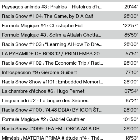
Revue Les Chambres,Marie-Hélène Lafon
Paysages animés #3 : Prairies – Histoires d’herbes et d’humains
29'44"
Anne Simon
Radia Show #1104: The Game, by D A Calf
28'00"
Radio One NZ
Formule Magique #4 : Christophe Fiat
122'57"
Nathalie Lacroix
Formule Magique #3 : Selim-a Attalah Chettaoui
85'59"
Nathalie Lacroix,Selim-a Attalah Chettaoui
Radia Show #1103 : “Learning AI How To Dream” by Sebastian Dingens (Radio Campus Bruxelles)
28'00"
Radio Campus Bruxelles
LA PYRAMIDE DE BOIS 12 / PRINTEMPS 2026
57'51"
Sammy Stein
Radia Show #1102 : The Economic Trip / Radio Grenouille
28'00"
Radio Grenouille
Introspecson #9 : Gérôme Guibert
77'10"
Pierre Henry,Gérôme Guibert
Radia Show Show #1101 : Embedded Memories by Jimmy Peggie / radioart106
28'00"
Jimmy Peggie,radioart106
La chambre d'échos #6 : Hugo Pernet
07'54"
Revue Les Chambres,Hugo Pernet
Linguemadri #2 - La langue des Sirènes
67'21"
Meris Angioletti
Radia Show #1100 : 74.48 DB(A) BY IGOR ŠTROMAJER FOR RADIO X
28'00"
radio x
Formule Magique #2 : Gabriel Gauthier
101'50"
Nathalie Lacroix,Gabriel Gauthier
Radia Show #1099: TEA FM LORCA AS A DREAM
28'00"
TEAFM
Mimésis : MATERIA PRIMA # étude n°4 - Théâtre de l’Aquarium
18'53"