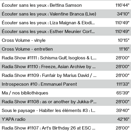
Écouter sans les yeux : Bettina Samson
116'44"
Bettina Samson
Écouter sans les yeux : Valentine Branca (Live)
34'10"
Valentine Branca
Écouter sans les yeux : Liza Maignan & Elodie Lecat
110'49"
Liza Maignan,Elodie Lecat
Écouter sans les yeux : Esther Meunier Corfdyr
110'49"
Esther Meunier Corfdyr
Cross Volume - vinyle
10'15"
Théo Robine-Langlois,Emilien Chesnot,Mia Trabalon
Cross Volume - entretien
11'16"
Théo Robine-Langlois,Emilien Chesnot,Mia Trabalon
Radia Show #1111 : Schisma Gulf, Isogloss & Lament For The Old Clock By Harvey Young / Resonance
28'00"
Resonance
Radia Show #1110 : Freeze, Asian Archive by Avita Maheen / Radio Worm
28'00"
Radio WORM
Radia Show #1109 : Funfair by Marius David / JET FM
28'00"
Jet FM
Introspecson #10 : Emmanuel Parent
111'33"
Pierre Henry,Emmanuel Parent
Ma / nos bibliothèques
65'39"
Sarah Tritz,Elene Lapiashivili,Justin Marconnet,Mateo Cuche,Esther Lechevalier,Suzie Lecroart,Romance Castelet
Radia Show #1108 : as or another by Jukka-Pekka Kervinen / Rádio Zero
28'00"
Radio Zero
Sous le paysage - Habiter les éléments #3 : Interprétations, rituels et symboliques des éléments
39'40"
Nastassja Martin
Y'APA radio
42'16"
Pierrick Mouton
Radia Show #1107 : Art's Birthday 26 at ESC - Medien Kunst Labor
28'00"