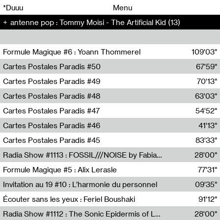
00
00
*Duuu
Menu
antenne pop : Tommy Moisi - The Artificial Kid (13)
00
00
Formule Magique #6 : Yoann Thommerel
109'03"
Nathalie Lacroix,Yoann Thommerel
Cartes Postales Paradis #50
67'59"
Zoé Leroux
Cartes Postales Paradis #49
70'13"
Aurore Portales
Cartes Postales Paradis #48
63'03"
Mathias Dupaquier
Cartes Postales Paradis #47
54'52"
Raymond Engramer
Cartes Postales Paradis #46
41'13"
Sarah Banville
Cartes Postales Paradis #45
83'33"
Mateo Cuin
Radia Show #1113 : FOSSIL///NOISE by Fabiana Gibim / Wave Farm
28'00"
Wave Farm
Formule Magique #5 : Alix Lerasle
77'31"
Nathalie Lacroix
Invitation au 19 #10 : L’harmonie du personnel
09'35"
19, CRAC
Écouter sans les yeux : Feriel Boushaki
91'12"
Feriel Boushaki
Radia Show #1112 : The Sonic Epidermis of Lake Léman by Paul Courlet / Guest Slot
28'00"