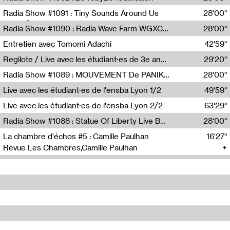
Diffusion FM
Radia Show #1091 : Tiny Sounds Around Us
28'00"
Radio Študent
Radia Show #1090 : Radia Wave Farm WGXC Corey De Juan Sherrard Jr Startalk
28'00"
Wave Farm
Entretien avec Tomomi Adachi
42'59"
Tomomi Adachi,Loraine Baud
Regilote / Live avec les étudiant·es de 3e année de l'EMA
29'20"
Nima Henryon,Athéna Noël,Amir Genillon,Ibourayane Ahmadi,Manelle Cherrih,Honorine Gibello,John Weeber,Manon Joseph
Radia Show #1089 : MOUVEMENT De PANIK (Radio Panik)
28'00"
Radio Panik
Live avec les étudiant·es de l'ensba Lyon 1/2
49'59"
Live avec les étudiant·es de l'ensba Lyon 2/2
63'29"
Radia Show #1088 : Statue Of Liberty Live By Ed Baxter (Resonance)
28'00"
Resonance
La chambre d'échos #5 : Camille Paulhan
16'27"
Revue Les Chambres,Camille Paulhan