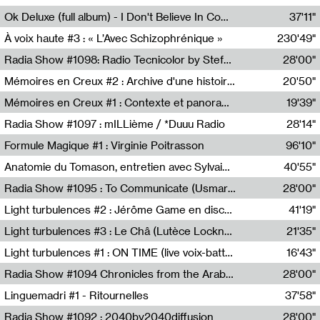
Francesco Russo,Scuola della Crisi
Ok Deluxe (full album) - I Don't Believe In Computing
37'11"
Corentin Canesson,Julien Tiberi,Charlie Hamish Jeffery
À voix haute #3 : « L’Avec Schizophrénique »
230'49"
Agathe Boulanger,Sybille Chevreuse,Carine Lendrin,Léna Monnier,Graziela Susin,Camille Zuber
Radia Show #1098: Radio Tecnicolor by Stefan Nussbaumer & Georg Zichy (Radio Orange 94.0)
28'00"
Radio Orange 94.0
Mémoires en Creux #2 : Archive d'une histoire artistique
20'50"
Sophie Auger-Grappin
Mémoires en Creux #1 : Contexte et panorama
19'39"
Sophie Auger-Grappin
Radia Show #1097 : mILLième / *Duuu Radio
28'14"
Cécile Tonizzo,Nicolas Couturier,Manuel Zenner,Aquila Lescene,Curtis Coco,Cyril Magnier
Formule Magique #1 : Virginie Poitrasson
96'10"
Nathalie Lacroix,Virginie Poitrasson
Anatomie du Tomason, entretien avec Sylvain Cardonnel
40'55"
Loraine Baud,Sylvain Cardonnel
Radia Show #1095 : To Communicate (Usmaradio)
28'00"
Usmaradio
Light turbulences #2 : Jérôme Game en discussion avec Thomas Corlin
41'19"
Jérôme Game,Thomas Corlin,Thierry Raynaud,Hubert Colas
Light turbulences #3 : Le Châ (Lutèce Lockness)
21'35"
Lutèce Lockness
Light turbulences #1 : ON TIME (live voix-batterie) avec Jérôme Game & Jean-Michel Espitallier
16'43"
Jérôme Game,Jean-Michel Espitallier
Radia Show #1094 Chronicles from the Arab Cold War by Ghazi Barakat
28'00"
Reboot.fm
Linguemadri #1 - Ritournelles
37'58"
Meris Angioletti
Radia Show #1092 : 2040by2040diffusion
28'00"