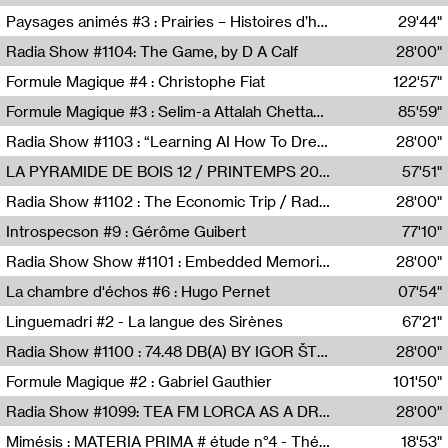
Revue Les Chambres,Marie-Hélène Lafon
Paysages animés #3 : Prairies – Histoires d’herbes et d’humains
29'44"
Anne Simon
Radia Show #1104: The Game, by D A Calf
28'00"
Radio One NZ
Formule Magique #4 : Christophe Fiat
122'57"
Nathalie Lacroix
Formule Magique #3 : Selim-a Attalah Chettaoui
85'59"
Nathalie Lacroix,Selim-a Attalah Chettaoui
Radia Show #1103 : “Learning AI How To Dream” by Sebastian Dingens (Radio Campus Bruxelles)
28'00"
Radio Campus Bruxelles
LA PYRAMIDE DE BOIS 12 / PRINTEMPS 2026
57'51"
Sammy Stein
Radia Show #1102 : The Economic Trip / Radio Grenouille
28'00"
Radio Grenouille
Introspecson #9 : Gérôme Guibert
77'10"
Pierre Henry,Gérôme Guibert
Radia Show Show #1101 : Embedded Memories by Jimmy Peggie / radioart106
28'00"
Jimmy Peggie,radioart106
La chambre d'échos #6 : Hugo Pernet
07'54"
Revue Les Chambres,Hugo Pernet
Linguemadri #2 - La langue des Sirènes
67'21"
Meris Angioletti
Radia Show #1100 : 74.48 DB(A) BY IGOR ŠTROMAJER FOR RADIO X
28'00"
radio x
Formule Magique #2 : Gabriel Gauthier
101'50"
Nathalie Lacroix,Gabriel Gauthier
Radia Show #1099: TEA FM LORCA AS A DREAM
28'00"
TEAFM
Mimésis : MATERIA PRIMA # étude n°4 - Théâtre de l’Aquarium
18'53"