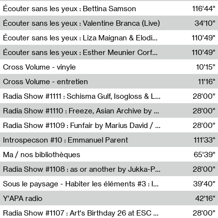
Écouter sans les yeux : Bettina Samson
116'44"
Bettina Samson
Écouter sans les yeux : Valentine Branca (Live)
34'10"
Valentine Branca
Écouter sans les yeux : Liza Maignan & Elodie Lecat
110'49"
Liza Maignan,Elodie Lecat
Écouter sans les yeux : Esther Meunier Corfdyr
110'49"
Esther Meunier Corfdyr
Cross Volume - vinyle
10'15"
Théo Robine-Langlois,Emilien Chesnot,Mia Trabalon
Cross Volume - entretien
11'16"
Théo Robine-Langlois,Emilien Chesnot,Mia Trabalon
Radia Show #1111 : Schisma Gulf, Isogloss & Lament For The Old Clock By Harvey Young / Resonance
28'00"
Resonance
Radia Show #1110 : Freeze, Asian Archive by Avita Maheen / Radio Worm
28'00"
Radio WORM
Radia Show #1109 : Funfair by Marius David / JET FM
28'00"
Jet FM
Introspecson #10 : Emmanuel Parent
111'33"
Pierre Henry,Emmanuel Parent
Ma / nos bibliothèques
65'39"
Sarah Tritz,Elene Lapiashivili,Justin Marconnet,Mateo Cuche,Esther Lechevalier,Suzie Lecroart,Romance Castelet
Radia Show #1108 : as or another by Jukka-Pekka Kervinen / Rádio Zero
28'00"
Radio Zero
Sous le paysage - Habiter les éléments #3 : Interprétations, rituels et symboliques des éléments
39'40"
Nastassja Martin
Y'APA radio
42'16"
Pierrick Mouton
Radia Show #1107 : Art's Birthday 26 at ESC - Medien Kunst Labor
28'00"