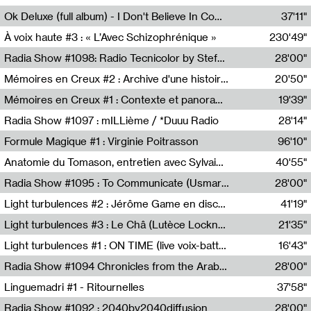
Francesco Russo,Scuola della Crisi
Ok Deluxe (full album) - I Don't Believe In Computing
37'11"
Corentin Canesson,Julien Tiberi,Charlie Hamish Jeffery
À voix haute #3 : « L’Avec Schizophrénique »
230'49"
Agathe Boulanger,Sybille Chevreuse,Carine Lendrin,Léna Monnier,Graziela Susin,Camille Zuber
Radia Show #1098: Radio Tecnicolor by Stefan Nussbaumer & Georg Zichy (Radio Orange 94.0)
28'00"
Radio Orange 94.0
Mémoires en Creux #2 : Archive d'une histoire artistique
20'50"
Sophie Auger-Grappin
Mémoires en Creux #1 : Contexte et panorama
19'39"
Sophie Auger-Grappin
Radia Show #1097 : mILLième / *Duuu Radio
28'14"
Cécile Tonizzo,Nicolas Couturier,Manuel Zenner,Aquila Lescene,Curtis Coco,Cyril Magnier
Formule Magique #1 : Virginie Poitrasson
96'10"
Nathalie Lacroix,Virginie Poitrasson
Anatomie du Tomason, entretien avec Sylvain Cardonnel
40'55"
Loraine Baud,Sylvain Cardonnel
Radia Show #1095 : To Communicate (Usmaradio)
28'00"
Usmaradio
Light turbulences #2 : Jérôme Game en discussion avec Thomas Corlin
41'19"
Jérôme Game,Thomas Corlin,Thierry Raynaud,Hubert Colas
Light turbulences #3 : Le Châ (Lutèce Lockness)
21'35"
Lutèce Lockness
Light turbulences #1 : ON TIME (live voix-batterie) avec Jérôme Game & Jean-Michel Espitallier
16'43"
Jérôme Game,Jean-Michel Espitallier
Radia Show #1094 Chronicles from the Arab Cold War by Ghazi Barakat
28'00"
Reboot.fm
Linguemadri #1 - Ritournelles
37'58"
Meris Angioletti
Radia Show #1092 : 2040by2040diffusion
28'00"