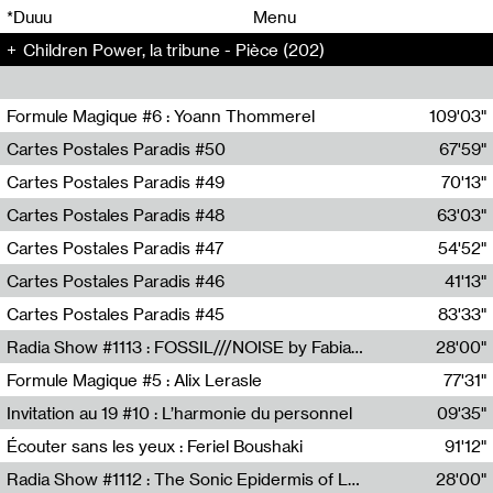
00
00
*Duuu
Menu
Children Power, la tribune - Pièce (202)
00
00
Formule Magique #6 : Yoann Thommerel
109'03"
Nathalie Lacroix,Yoann Thommerel
Cartes Postales Paradis #50
67'59"
Zoé Leroux
Cartes Postales Paradis #49
70'13"
Aurore Portales
Cartes Postales Paradis #48
63'03"
Mathias Dupaquier
Cartes Postales Paradis #47
54'52"
Raymond Engramer
Cartes Postales Paradis #46
41'13"
Sarah Banville
Cartes Postales Paradis #45
83'33"
Mateo Cuin
Radia Show #1113 : FOSSIL///NOISE by Fabiana Gibim / Wave Farm
28'00"
Wave Farm
Formule Magique #5 : Alix Lerasle
77'31"
Nathalie Lacroix
Invitation au 19 #10 : L’harmonie du personnel
09'35"
19, CRAC
Écouter sans les yeux : Feriel Boushaki
91'12"
Feriel Boushaki
Radia Show #1112 : The Sonic Epidermis of Lake Léman by Paul Courlet / Guest Slot
28'00"