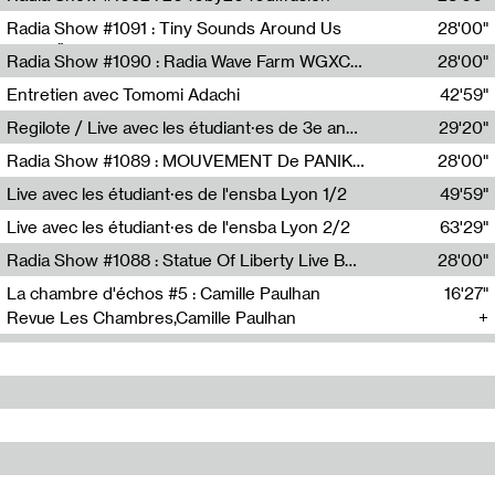
Diffusion FM
Radia Show #1091 : Tiny Sounds Around Us
28'00"
Radio Študent
Radia Show #1090 : Radia Wave Farm WGXC Corey De Juan Sherrard Jr Startalk
28'00"
Wave Farm
Entretien avec Tomomi Adachi
42'59"
Tomomi Adachi,Loraine Baud
Regilote / Live avec les étudiant·es de 3e année de l'EMA
29'20"
Nima Henryon,Athéna Noël,Amir Genillon,Ibourayane Ahmadi,Manelle Cherrih,Honorine Gibello,John Weeber,Manon Joseph
Radia Show #1089 : MOUVEMENT De PANIK (Radio Panik)
28'00"
Radio Panik
Live avec les étudiant·es de l'ensba Lyon 1/2
49'59"
Live avec les étudiant·es de l'ensba Lyon 2/2
63'29"
Radia Show #1088 : Statue Of Liberty Live By Ed Baxter (Resonance)
28'00"
Resonance
La chambre d'échos #5 : Camille Paulhan
16'27"
Revue Les Chambres,Camille Paulhan