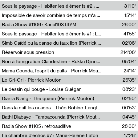
Radio Helsinki
Sous le paysage - Habiter les éléments #2 : Vers le tournant élémentaire
31'10"
Nastassja Martin
Impossible de savoir combien de temps m'a échappé
15'14"
Mélanie Blaison,Mateo Cuin
Radia Show #1106 : Kanal103 ШУМ
28'00"
Kanal103
Sous le paysage - Habiter les éléments #1 : Les éléments et les débordements du vivant
41'55"
Nastassja Martin
Simb Gaïdé ou la danse du faux lion (Pierrick Mouton)
02'08"
Pierrick Mouton,Simb Gaïdé
Réservoir sous pression
214'08"
Non à l'émigration Clandestine - Rukku Djinne Squad (Eden Tinto Collins)
05'04"
Eden Tinto Collins,Rukku Djinne
Mama Counda, l'esprit du puits - Pierrick Mouton
24'14"
Pierrick Mouton
Le Gri-Gri - Pierrick Mouton
26'35"
Pierrick Mouton
Le dessin qui bouge - Louise Guégan
08'23"
Louise Guégan
Diarra Niang - The queen (Pierrick Mouton)
02'50"
Pierrick Mouton,Diarra Niang
Dans la nuit les nuages - Théo Robine-Langlois
00'53"
Théo Robine-Langlois,LD Beat
Bathi Diabaye - Tambacounda (Pierrick Mouton)
04'45"
Pierrick Mouton,Bathi Diabaye
Radia Show #1105 : retroauditive
28'00"
Soundart Radio
La chambre d'échos #7 : Marie-Hélène Lafon
17'28"