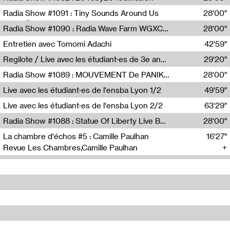
Diffusion FM
Radia Show #1091 : Tiny Sounds Around Us
28'00"
Radio Študent
Radia Show #1090 : Radia Wave Farm WGXC Corey De Juan Sherrard Jr Startalk
28'00"
Wave Farm
Entretien avec Tomomi Adachi
42'59"
Tomomi Adachi,Loraine Baud
Regilote / Live avec les étudiant·es de 3e année de l'EMA
29'20"
Nima Henryon,Athéna Noël,Amir Genillon,Ibourayane Ahmadi,Manelle Cherrih,Honorine Gibello,John Weeber,Manon Joseph
Radia Show #1089 : MOUVEMENT De PANIK (Radio Panik)
28'00"
Radio Panik
Live avec les étudiant·es de l'ensba Lyon 1/2
49'59"
Live avec les étudiant·es de l'ensba Lyon 2/2
63'29"
Radia Show #1088 : Statue Of Liberty Live By Ed Baxter (Resonance)
28'00"
Resonance
La chambre d'échos #5 : Camille Paulhan
16'27"
Revue Les Chambres,Camille Paulhan