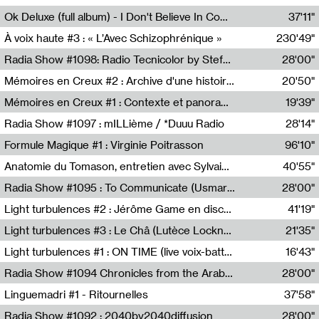
Francesco Russo,Scuola della Crisi
Ok Deluxe (full album) - I Don't Believe In Computing
37'11"
Corentin Canesson,Julien Tiberi,Charlie Hamish Jeffery
À voix haute #3 : « L’Avec Schizophrénique »
230'49"
Agathe Boulanger,Sybille Chevreuse,Carine Lendrin,Léna Monnier,Graziela Susin,Camille Zuber
Radia Show #1098: Radio Tecnicolor by Stefan Nussbaumer & Georg Zichy (Radio Orange 94.0)
28'00"
Radio Orange 94.0
Mémoires en Creux #2 : Archive d'une histoire artistique
20'50"
Sophie Auger-Grappin
Mémoires en Creux #1 : Contexte et panorama
19'39"
Sophie Auger-Grappin
Radia Show #1097 : mILLième / *Duuu Radio
28'14"
Cécile Tonizzo,Nicolas Couturier,Manuel Zenner,Aquila Lescene,Curtis Coco,Cyril Magnier
Formule Magique #1 : Virginie Poitrasson
96'10"
Nathalie Lacroix,Virginie Poitrasson
Anatomie du Tomason, entretien avec Sylvain Cardonnel
40'55"
Loraine Baud,Sylvain Cardonnel
Radia Show #1095 : To Communicate (Usmaradio)
28'00"
Usmaradio
Light turbulences #2 : Jérôme Game en discussion avec Thomas Corlin
41'19"
Jérôme Game,Thomas Corlin,Thierry Raynaud,Hubert Colas
Light turbulences #3 : Le Châ (Lutèce Lockness)
21'35"
Lutèce Lockness
Light turbulences #1 : ON TIME (live voix-batterie) avec Jérôme Game & Jean-Michel Espitallier
16'43"
Jérôme Game,Jean-Michel Espitallier
Radia Show #1094 Chronicles from the Arab Cold War by Ghazi Barakat
28'00"
Reboot.fm
Linguemadri #1 - Ritournelles
37'58"
Meris Angioletti
Radia Show #1092 : 2040by2040diffusion
28'00"