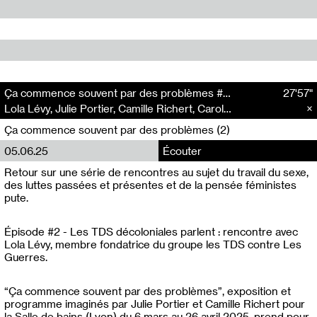
Ça commence souvent par des problèmes #2 : Les TDS décoloniales parlent
27'57"
Lola Lévy, Julie Portier, Camille Richert, Carole Roussopoulos
Ça commence souvent par des problèmes (2)
05.06.25
Écouter
Retour sur une série de rencontres au sujet du travail du sexe,
des luttes passées et présentes et de la pensée féministes
pute.
Épisode #2 - Les TDS décoloniales parlent : rencontre avec
Lola Lévy, membre fondatrice du groupe les TDS contre Les
Guerres.
“Ça commence souvent par des problèmes”, exposition et
programme imaginés par Julie Portier et Camille Richert pour
la Salle de bains (Lyon) du 6 mars au 26 avril 2025, prend pour