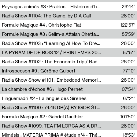
Revue Les Chambres,Marie-Hélène Lafon
Paysages animés #3 : Prairies – Histoires d’herbes et d’humains
29'44"
Anne Simon
Radia Show #1104: The Game, by D A Calf
28'00"
Radio One NZ
Formule Magique #4 : Christophe Fiat
122'57"
Nathalie Lacroix
Formule Magique #3 : Selim-a Attalah Chettaoui
85'59"
Nathalie Lacroix,Selim-a Attalah Chettaoui
Radia Show #1103 : “Learning AI How To Dream” by Sebastian Dingens (Radio Campus Bruxelles)
28'00"
Radio Campus Bruxelles
LA PYRAMIDE DE BOIS 12 / PRINTEMPS 2026
57'51"
Sammy Stein
Radia Show #1102 : The Economic Trip / Radio Grenouille
28'00"
Radio Grenouille
Introspecson #9 : Gérôme Guibert
77'10"
Pierre Henry,Gérôme Guibert
Radia Show Show #1101 : Embedded Memories by Jimmy Peggie / radioart106
28'00"
Jimmy Peggie,radioart106
La chambre d'échos #6 : Hugo Pernet
07'54"
Revue Les Chambres,Hugo Pernet
Linguemadri #2 - La langue des Sirènes
67'21"
Meris Angioletti
Radia Show #1100 : 74.48 DB(A) BY IGOR ŠTROMAJER FOR RADIO X
28'00"
radio x
Formule Magique #2 : Gabriel Gauthier
101'50"
Nathalie Lacroix,Gabriel Gauthier
Radia Show #1099: TEA FM LORCA AS A DREAM
28'00"
TEAFM
Mimésis : MATERIA PRIMA # étude n°4 - Théâtre de l’Aquarium
18'53"