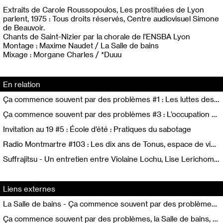
Extraits de Carole Roussopoulos, Les prostituées de Lyon
parlent, 1975 : Tous droits réservés, Centre audiovisuel Simone
de Beauvoir.
Chants de Saint-Nizier par la chorale de l’ENSBA Lyon
Montage : Maxime Naudet / La Salle de bains
Mixage : Morgane Charles / *Duuu
En relation
Ça commence souvent par des problèmes #1 : Les luttes des TDS dans les années 1970
Ça commence souvent par des problèmes #3 : L’occupation de Saint-Nizier, récits à plusieurs voix
Invitation au 19 #5 : École d’été : Pratiques du sabotage
Radio Montmartre #103 : Les dix ans de Tonus, espace de vie et d'exposition
Suffrajitsu - Un entretien entre Violaine Lochu, Lise Lerichomme et les étudiant.es du Master Médiation, Exposition, Critique
Liens externes
La Salle de bains - Ça commence souvent par des problèmes / Carole Roussopoulos
Ça commence souvent par des problèmes, la Salle de bains, 2025. Affiche (Design Current Matters)