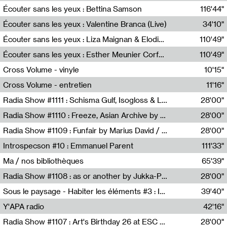
Écouter sans les yeux : Bettina Samson
116'44"
Bettina Samson
Écouter sans les yeux : Valentine Branca (Live)
34'10"
Valentine Branca
Écouter sans les yeux : Liza Maignan & Elodie Lecat
110'49"
Liza Maignan,Elodie Lecat
Écouter sans les yeux : Esther Meunier Corfdyr
110'49"
Esther Meunier Corfdyr
Cross Volume - vinyle
10'15"
Théo Robine-Langlois,Emilien Chesnot,Mia Trabalon
Cross Volume - entretien
11'16"
Théo Robine-Langlois,Emilien Chesnot,Mia Trabalon
Radia Show #1111 : Schisma Gulf, Isogloss & Lament For The Old Clock By Harvey Young / Resonance
28'00"
Resonance
Radia Show #1110 : Freeze, Asian Archive by Avita Maheen / Radio Worm
28'00"
Radio WORM
Radia Show #1109 : Funfair by Marius David / JET FM
28'00"
Jet FM
Introspecson #10 : Emmanuel Parent
111'33"
Pierre Henry,Emmanuel Parent
Ma / nos bibliothèques
65'39"
Sarah Tritz,Elene Lapiashivili,Justin Marconnet,Mateo Cuche,Esther Lechevalier,Suzie Lecroart,Romance Castelet
Radia Show #1108 : as or another by Jukka-Pekka Kervinen / Rádio Zero
28'00"
Radio Zero
Sous le paysage - Habiter les éléments #3 : Interprétations, rituels et symboliques des éléments
39'40"
Nastassja Martin
Y'APA radio
42'16"
Pierrick Mouton
Radia Show #1107 : Art's Birthday 26 at ESC - Medien Kunst Labor
28'00"