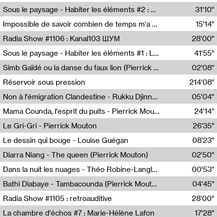
Radio Helsinki
Sous le paysage - Habiter les éléments #2 : Vers le tournant élémentaire
31'10"
Nastassja Martin
Impossible de savoir combien de temps m'a échappé
15'14"
Mélanie Blaison,Mateo Cuin
Radia Show #1106 : Kanal103 ШУМ
28'00"
Kanal103
Sous le paysage - Habiter les éléments #1 : Les éléments et les débordements du vivant
41'55"
Nastassja Martin
Simb Gaïdé ou la danse du faux lion (Pierrick Mouton)
02'08"
Pierrick Mouton,Simb Gaïdé
Réservoir sous pression
214'08"
Non à l'émigration Clandestine - Rukku Djinne Squad (Eden Tinto Collins)
05'04"
Eden Tinto Collins,Rukku Djinne
Mama Counda, l'esprit du puits - Pierrick Mouton
24'14"
Pierrick Mouton
Le Gri-Gri - Pierrick Mouton
26'35"
Pierrick Mouton
Le dessin qui bouge - Louise Guégan
08'23"
Louise Guégan
Diarra Niang - The queen (Pierrick Mouton)
02'50"
Pierrick Mouton,Diarra Niang
Dans la nuit les nuages - Théo Robine-Langlois
00'53"
Théo Robine-Langlois,LD Beat
Bathi Diabaye - Tambacounda (Pierrick Mouton)
04'45"
Pierrick Mouton,Bathi Diabaye
Radia Show #1105 : retroauditive
28'00"
Soundart Radio
La chambre d'échos #7 : Marie-Hélène Lafon
17'28"