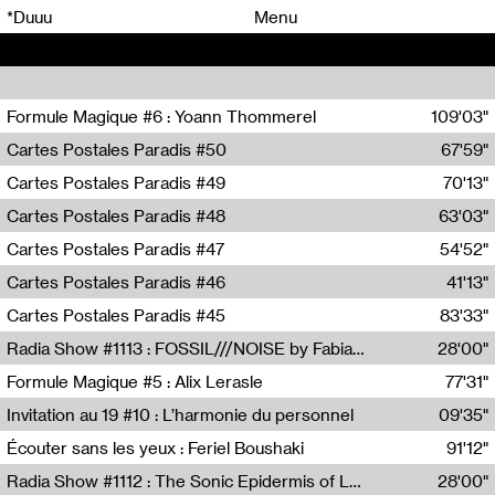
00
00
*Duuu
Menu
00
00
Formule Magique #6 : Yoann Thommerel
109'03"
Nathalie Lacroix,Yoann Thommerel
Cartes Postales Paradis #50
67'59"
Zoé Leroux
Cartes Postales Paradis #49
70'13"
Aurore Portales
Cartes Postales Paradis #48
63'03"
Mathias Dupaquier
Cartes Postales Paradis #47
54'52"
Raymond Engramer
Cartes Postales Paradis #46
41'13"
Sarah Banville
Cartes Postales Paradis #45
83'33"
Mateo Cuin
Radia Show #1113 : FOSSIL///NOISE by Fabiana Gibim / Wave Farm
28'00"
Wave Farm
Formule Magique #5 : Alix Lerasle
77'31"
Nathalie Lacroix
Invitation au 19 #10 : L’harmonie du personnel
09'35"
19, CRAC
Écouter sans les yeux : Feriel Boushaki
91'12"
Feriel Boushaki
Radia Show #1112 : The Sonic Epidermis of Lake Léman by Paul Courlet / Guest Slot
28'00"