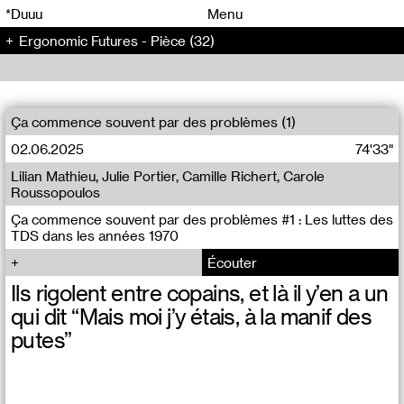
00
00
*Duuu
Menu
Ergonomic Futures - Pièce (32)
00
00
Ça commence souvent par des problèmes (1)
02.06.2025
74'33"
Lilian Mathieu, Julie Portier, Camille Richert, Carole
Roussopoulos
Ça commence souvent par des problèmes #1 : Les luttes des
TDS dans les années 1970
Écouter
Ils rigolent entre copains, et là il y’en a un
qui dit “Mais moi j’y étais, à la manif des
putes”