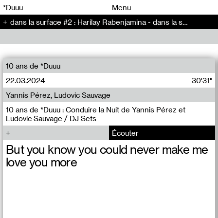
00
00
*Duuu
Menu
dans la surface #2 : Harilay Rabenjamina - dans la surface (2)
00
00
10 ans de *Duuu
22.03.2024
30'31"
Yannis Pérez, Ludovic Sauvage
10 ans de *Duuu : Conduire la Nuit de Yannis Pérez et
Ludovic Sauvage / DJ Sets
Écouter
But you know you could never make me
love you more