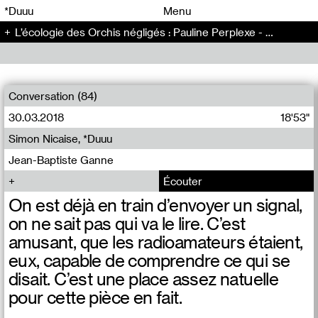
00
00
*Duuu
Menu
L’écologie des Orchis négligés : Pauline Perplexe - L’écologie des Orchis négligés (1)
00
00
Conversation (84)
30.03.2018
18'53"
Simon Nicaise, *Duuu
Jean-Baptiste Ganne
Écouter
On est déjà en train d’envoyer un signal,
on ne sait pas qui va le lire. C’est
amusant, que les radioamateurs étaient,
eux, capable de comprendre ce qui se
disait. C’est une place assez natuelle
pour cette pièce en fait.