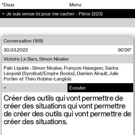
00
00
*Duuu
Menu
Je suis venue ici pour me cacher - Pièce (223)
00
00
Conversation (169)
30.03.2022
90'26"
Victoire Le Bars, Simon Nicaise
Pain Liquide : Simon Nicaise, François Havegeer, Sacha
Léopold (Syndicat/Empire Books), Damien Airault, Julie
Portier et Théo Robine-Langlois
Écouter
Créer des outils qui vont permettre de
créer des situations qui vont permettre
de créer des outils qui vont permettre de
créer des situations.