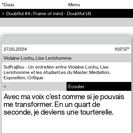
00
00
*Duuu
Menu
Doubtful #4 : Frame of mind - Doubtful (4)
00
00
27.05.2024
102'37"
Violaine Lochu, Lise Lerichomme
Suffrajitsu - Un entretien entre Violaine Lochu, Lise
Lerichomme et les étudiant.es du Master Médiation,
Exposition, Critique
Écouter
Avec ma voix c’est comme si je pouvais
me transformer. En un quart de
seconde, je deviens une tourterelle.