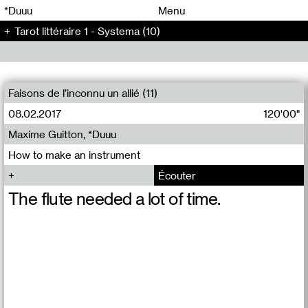
00
00
*Duuu
Menu
Tarot littéraire 1 - Systema (10)
00
00
Faisons de l’inconnu un allié (11)
08.02.2017
120'00"
Maxime Guitton, *Duuu
How to make an instrument
Écouter
The flute needed a lot of time.