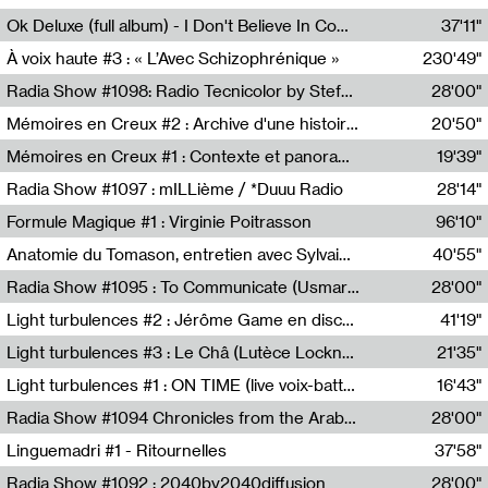
Francesco Russo,Scuola della Crisi
Ok Deluxe (full album) - I Don't Believe In Computing
37'11"
Corentin Canesson,Julien Tiberi,Charlie Hamish Jeffery
À voix haute #3 : « L’Avec Schizophrénique »
230'49"
Agathe Boulanger,Sybille Chevreuse,Carine Lendrin,Léna Monnier,Graziela Susin,Camille Zuber
Radia Show #1098: Radio Tecnicolor by Stefan Nussbaumer & Georg Zichy (Radio Orange 94.0)
28'00"
Radio Orange 94.0
Mémoires en Creux #2 : Archive d'une histoire artistique
20'50"
Sophie Auger-Grappin
Mémoires en Creux #1 : Contexte et panorama
19'39"
Sophie Auger-Grappin
Radia Show #1097 : mILLième / *Duuu Radio
28'14"
Cécile Tonizzo,Nicolas Couturier,Manuel Zenner,Aquila Lescene,Curtis Coco,Cyril Magnier
Formule Magique #1 : Virginie Poitrasson
96'10"
Nathalie Lacroix,Virginie Poitrasson
Anatomie du Tomason, entretien avec Sylvain Cardonnel
40'55"
Loraine Baud,Sylvain Cardonnel
Radia Show #1095 : To Communicate (Usmaradio)
28'00"
Usmaradio
Light turbulences #2 : Jérôme Game en discussion avec Thomas Corlin
41'19"
Jérôme Game,Thomas Corlin,Thierry Raynaud,Hubert Colas
Light turbulences #3 : Le Châ (Lutèce Lockness)
21'35"
Lutèce Lockness
Light turbulences #1 : ON TIME (live voix-batterie) avec Jérôme Game & Jean-Michel Espitallier
16'43"
Jérôme Game,Jean-Michel Espitallier
Radia Show #1094 Chronicles from the Arab Cold War by Ghazi Barakat
28'00"
Reboot.fm
Linguemadri #1 - Ritournelles
37'58"
Meris Angioletti
Radia Show #1092 : 2040by2040diffusion
28'00"