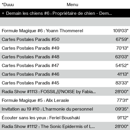
00
00
*Duuu
Menu
Demain les chiens #6 : Propriétaire de chien - Demain les chiens (6)
00
00
Formule Magique #6 : Yoann Thommerel
109'03"
Nathalie Lacroix,Yoann Thommerel
Cartes Postales Paradis #50
67'59"
Zoé Leroux
Cartes Postales Paradis #49
70'13"
Aurore Portales
Cartes Postales Paradis #48
63'03"
Mathias Dupaquier
Cartes Postales Paradis #47
54'52"
Raymond Engramer
Cartes Postales Paradis #46
41'13"
Sarah Banville
Cartes Postales Paradis #45
83'33"
Mateo Cuin
Radia Show #1113 : FOSSIL///NOISE by Fabiana Gibim / Wave Farm
28'00"
Wave Farm
Formule Magique #5 : Alix Lerasle
77'31"
Nathalie Lacroix
Invitation au 19 #10 : L’harmonie du personnel
09'35"
19, CRAC
Écouter sans les yeux : Feriel Boushaki
91'12"
Feriel Boushaki
Radia Show #1112 : The Sonic Epidermis of Lake Léman by Paul Courlet / Guest Slot
28'00"