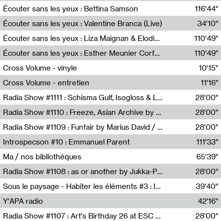
Écouter sans les yeux : Bettina Samson
116'44"
Bettina Samson
Écouter sans les yeux : Valentine Branca (Live)
34'10"
Valentine Branca
Écouter sans les yeux : Liza Maignan & Elodie Lecat
110'49"
Liza Maignan,Elodie Lecat
Écouter sans les yeux : Esther Meunier Corfdyr
110'49"
Esther Meunier Corfdyr
Cross Volume - vinyle
10'15"
Théo Robine-Langlois,Emilien Chesnot,Mia Trabalon
Cross Volume - entretien
11'16"
Théo Robine-Langlois,Emilien Chesnot,Mia Trabalon
Radia Show #1111 : Schisma Gulf, Isogloss & Lament For The Old Clock By Harvey Young / Resonance
28'00"
Resonance
Radia Show #1110 : Freeze, Asian Archive by Avita Maheen / Radio Worm
28'00"
Radio WORM
Radia Show #1109 : Funfair by Marius David / JET FM
28'00"
Jet FM
Introspecson #10 : Emmanuel Parent
111'33"
Pierre Henry,Emmanuel Parent
Ma / nos bibliothèques
65'39"
Sarah Tritz,Elene Lapiashivili,Justin Marconnet,Mateo Cuche,Esther Lechevalier,Suzie Lecroart,Romance Castelet
Radia Show #1108 : as or another by Jukka-Pekka Kervinen / Rádio Zero
28'00"
Radio Zero
Sous le paysage - Habiter les éléments #3 : Interprétations, rituels et symboliques des éléments
39'40"
Nastassja Martin
Y'APA radio
42'16"
Pierrick Mouton
Radia Show #1107 : Art's Birthday 26 at ESC - Medien Kunst Labor
28'00"