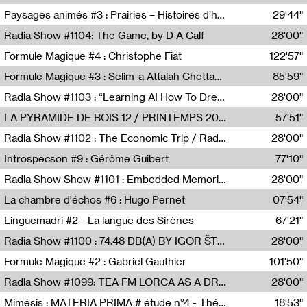
Revue Les Chambres,Marie-Hélène Lafon
Paysages animés #3 : Prairies – Histoires d’herbes et d’humains
29'44"
Anne Simon
Radia Show #1104: The Game, by D A Calf
28'00"
Radio One NZ
Formule Magique #4 : Christophe Fiat
122'57"
Nathalie Lacroix
Formule Magique #3 : Selim-a Attalah Chettaoui
85'59"
Nathalie Lacroix,Selim-a Attalah Chettaoui
Radia Show #1103 : “Learning AI How To Dream” by Sebastian Dingens (Radio Campus Bruxelles)
28'00"
Radio Campus Bruxelles
LA PYRAMIDE DE BOIS 12 / PRINTEMPS 2026
57'51"
Sammy Stein
Radia Show #1102 : The Economic Trip / Radio Grenouille
28'00"
Radio Grenouille
Introspecson #9 : Gérôme Guibert
77'10"
Pierre Henry,Gérôme Guibert
Radia Show Show #1101 : Embedded Memories by Jimmy Peggie / radioart106
28'00"
Jimmy Peggie,radioart106
La chambre d'échos #6 : Hugo Pernet
07'54"
Revue Les Chambres,Hugo Pernet
Linguemadri #2 - La langue des Sirènes
67'21"
Meris Angioletti
Radia Show #1100 : 74.48 DB(A) BY IGOR ŠTROMAJER FOR RADIO X
28'00"
radio x
Formule Magique #2 : Gabriel Gauthier
101'50"
Nathalie Lacroix,Gabriel Gauthier
Radia Show #1099: TEA FM LORCA AS A DREAM
28'00"
TEAFM
Mimésis : MATERIA PRIMA # étude n°4 - Théâtre de l’Aquarium
18'53"