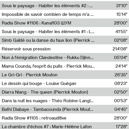
Radio Helsinki
Sous le paysage - Habiter les éléments #2 : Vers le tournant élémentaire
31'10"
Nastassja Martin
Impossible de savoir combien de temps m'a échappé
15'14"
Mélanie Blaison,Mateo Cuin
Radia Show #1106 : Kanal103 ШУМ
28'00"
Kanal103
Sous le paysage - Habiter les éléments #1 : Les éléments et les débordements du vivant
41'55"
Nastassja Martin
Simb Gaïdé ou la danse du faux lion (Pierrick Mouton)
02'08"
Pierrick Mouton,Simb Gaïdé
Réservoir sous pression
214'08"
Non à l'émigration Clandestine - Rukku Djinne Squad (Eden Tinto Collins)
05'04"
Eden Tinto Collins,Rukku Djinne
Mama Counda, l'esprit du puits - Pierrick Mouton
24'14"
Pierrick Mouton
Le Gri-Gri - Pierrick Mouton
26'35"
Pierrick Mouton
Le dessin qui bouge - Louise Guégan
08'23"
Louise Guégan
Diarra Niang - The queen (Pierrick Mouton)
02'50"
Pierrick Mouton,Diarra Niang
Dans la nuit les nuages - Théo Robine-Langlois
00'53"
Théo Robine-Langlois,LD Beat
Bathi Diabaye - Tambacounda (Pierrick Mouton)
04'45"
Pierrick Mouton,Bathi Diabaye
Radia Show #1105 : retroauditive
28'00"
Soundart Radio
La chambre d'échos #7 : Marie-Hélène Lafon
17'28"