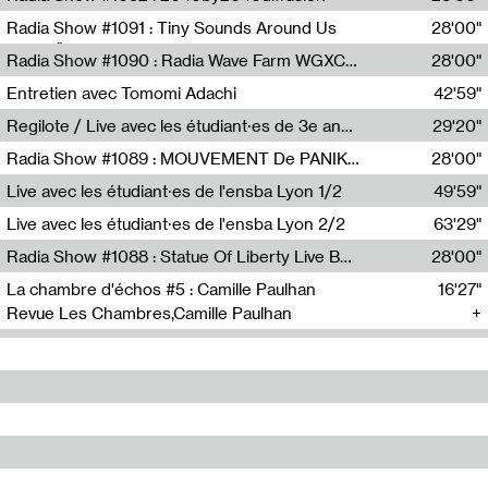
Diffusion FM
Radia Show #1091 : Tiny Sounds Around Us
28'00"
Radio Študent
Radia Show #1090 : Radia Wave Farm WGXC Corey De Juan Sherrard Jr Startalk
28'00"
Wave Farm
Entretien avec Tomomi Adachi
42'59"
Tomomi Adachi,Loraine Baud
Regilote / Live avec les étudiant·es de 3e année de l'EMA
29'20"
Nima Henryon,Athéna Noël,Amir Genillon,Ibourayane Ahmadi,Manelle Cherrih,Honorine Gibello,John Weeber,Manon Joseph
Radia Show #1089 : MOUVEMENT De PANIK (Radio Panik)
28'00"
Radio Panik
Live avec les étudiant·es de l'ensba Lyon 1/2
49'59"
Live avec les étudiant·es de l'ensba Lyon 2/2
63'29"
Radia Show #1088 : Statue Of Liberty Live By Ed Baxter (Resonance)
28'00"
Resonance
La chambre d'échos #5 : Camille Paulhan
16'27"
Revue Les Chambres,Camille Paulhan