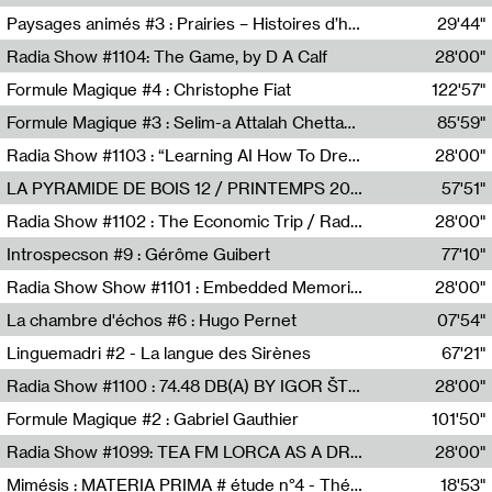
Revue Les Chambres,Marie-Hélène Lafon
Paysages animés #3 : Prairies – Histoires d’herbes et d’humains
29'44"
Anne Simon
Radia Show #1104: The Game, by D A Calf
28'00"
Radio One NZ
Formule Magique #4 : Christophe Fiat
122'57"
Nathalie Lacroix
Formule Magique #3 : Selim-a Attalah Chettaoui
85'59"
Nathalie Lacroix,Selim-a Attalah Chettaoui
Radia Show #1103 : “Learning AI How To Dream” by Sebastian Dingens (Radio Campus Bruxelles)
28'00"
Radio Campus Bruxelles
LA PYRAMIDE DE BOIS 12 / PRINTEMPS 2026
57'51"
Sammy Stein
Radia Show #1102 : The Economic Trip / Radio Grenouille
28'00"
Radio Grenouille
Introspecson #9 : Gérôme Guibert
77'10"
Pierre Henry,Gérôme Guibert
Radia Show Show #1101 : Embedded Memories by Jimmy Peggie / radioart106
28'00"
Jimmy Peggie,radioart106
La chambre d'échos #6 : Hugo Pernet
07'54"
Revue Les Chambres,Hugo Pernet
Linguemadri #2 - La langue des Sirènes
67'21"
Meris Angioletti
Radia Show #1100 : 74.48 DB(A) BY IGOR ŠTROMAJER FOR RADIO X
28'00"
radio x
Formule Magique #2 : Gabriel Gauthier
101'50"
Nathalie Lacroix,Gabriel Gauthier
Radia Show #1099: TEA FM LORCA AS A DREAM
28'00"
TEAFM
Mimésis : MATERIA PRIMA # étude n°4 - Théâtre de l’Aquarium
18'53"