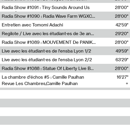
Diffusion FM
Radia Show #1091 : Tiny Sounds Around Us
28'00"
Radio Študent
Radia Show #1090 : Radia Wave Farm WGXC Corey De Juan Sherrard Jr Startalk
28'00"
Wave Farm
Entretien avec Tomomi Adachi
42'59"
Tomomi Adachi,Loraine Baud
Regilote / Live avec les étudiant·es de 3e année de l'EMA
29'20"
Nima Henryon,Athéna Noël,Amir Genillon,Ibourayane Ahmadi,Manelle Cherrih,Honorine Gibello,John Weeber,Manon Joseph
Radia Show #1089 : MOUVEMENT De PANIK (Radio Panik)
28'00"
Radio Panik
Live avec les étudiant·es de l'ensba Lyon 1/2
49'59"
Live avec les étudiant·es de l'ensba Lyon 2/2
63'29"
Radia Show #1088 : Statue Of Liberty Live By Ed Baxter (Resonance)
28'00"
Resonance
La chambre d'échos #5 : Camille Paulhan
16'27"
Revue Les Chambres,Camille Paulhan