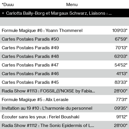
00
00
*Duuu
Menu
Carlotta Bailly-Borg et Margaux Schwarz, Liaisons : Susan Sontag - Radio Bonaventure (16)
00
00
Formule Magique #6 : Yoann Thommerel
109'03"
Nathalie Lacroix,Yoann Thommerel
Cartes Postales Paradis #50
67'59"
Zoé Leroux
Cartes Postales Paradis #49
70'13"
Aurore Portales
Cartes Postales Paradis #48
63'03"
Mathias Dupaquier
Cartes Postales Paradis #47
54'52"
Raymond Engramer
Cartes Postales Paradis #46
41'13"
Sarah Banville
Cartes Postales Paradis #45
83'33"
Mateo Cuin
Radia Show #1113 : FOSSIL///NOISE by Fabiana Gibim / Wave Farm
28'00"
Wave Farm
Formule Magique #5 : Alix Lerasle
77'31"
Nathalie Lacroix
Invitation au 19 #10 : L’harmonie du personnel
09'35"
19, CRAC
Écouter sans les yeux : Feriel Boushaki
91'12"
Feriel Boushaki
Radia Show #1112 : The Sonic Epidermis of Lake Léman by Paul Courlet / Guest Slot
28'00"