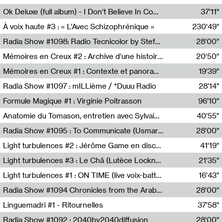
Francesco Russo,Scuola della Crisi
Ok Deluxe (full album) - I Don't Believe In Computing
37'11"
Corentin Canesson,Julien Tiberi,Charlie Hamish Jeffery
À voix haute #3 : « L’Avec Schizophrénique »
230'49"
Agathe Boulanger,Sybille Chevreuse,Carine Lendrin,Léna Monnier,Graziela Susin,Camille Zuber
Radia Show #1098: Radio Tecnicolor by Stefan Nussbaumer & Georg Zichy (Radio Orange 94.0)
28'00"
Radio Orange 94.0
Mémoires en Creux #2 : Archive d'une histoire artistique
20'50"
Sophie Auger-Grappin
Mémoires en Creux #1 : Contexte et panorama
19'39"
Sophie Auger-Grappin
Radia Show #1097 : mILLième / *Duuu Radio
28'14"
Cécile Tonizzo,Nicolas Couturier,Manuel Zenner,Aquila Lescene,Curtis Coco,Cyril Magnier
Formule Magique #1 : Virginie Poitrasson
96'10"
Nathalie Lacroix,Virginie Poitrasson
Anatomie du Tomason, entretien avec Sylvain Cardonnel
40'55"
Loraine Baud,Sylvain Cardonnel
Radia Show #1095 : To Communicate (Usmaradio)
28'00"
Usmaradio
Light turbulences #2 : Jérôme Game en discussion avec Thomas Corlin
41'19"
Jérôme Game,Thomas Corlin,Thierry Raynaud,Hubert Colas
Light turbulences #3 : Le Châ (Lutèce Lockness)
21'35"
Lutèce Lockness
Light turbulences #1 : ON TIME (live voix-batterie) avec Jérôme Game & Jean-Michel Espitallier
16'43"
Jérôme Game,Jean-Michel Espitallier
Radia Show #1094 Chronicles from the Arab Cold War by Ghazi Barakat
28'00"
Reboot.fm
Linguemadri #1 - Ritournelles
37'58"
Meris Angioletti
Radia Show #1092 : 2040by2040diffusion
28'00"