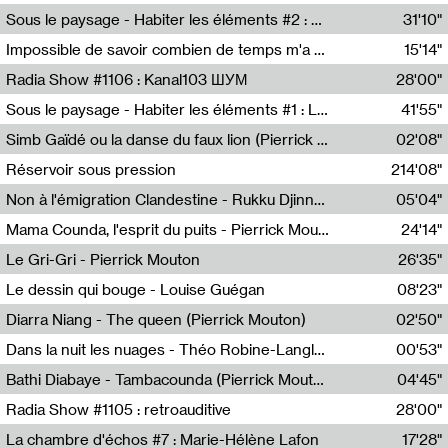
Radio Helsinki
Sous le paysage - Habiter les éléments #2 : Vers le tournant élémentaire
31'10"
Nastassja Martin
Impossible de savoir combien de temps m'a échappé
15'14"
Mélanie Blaison,Mateo Cuin
Radia Show #1106 : Kanal103 ШУМ
28'00"
Kanal103
Sous le paysage - Habiter les éléments #1 : Les éléments et les débordements du vivant
41'55"
Nastassja Martin
Simb Gaïdé ou la danse du faux lion (Pierrick Mouton)
02'08"
Pierrick Mouton,Simb Gaïdé
Réservoir sous pression
214'08"
Non à l'émigration Clandestine - Rukku Djinne Squad (Eden Tinto Collins)
05'04"
Eden Tinto Collins,Rukku Djinne
Mama Counda, l'esprit du puits - Pierrick Mouton
24'14"
Pierrick Mouton
Le Gri-Gri - Pierrick Mouton
26'35"
Pierrick Mouton
Le dessin qui bouge - Louise Guégan
08'23"
Louise Guégan
Diarra Niang - The queen (Pierrick Mouton)
02'50"
Pierrick Mouton,Diarra Niang
Dans la nuit les nuages - Théo Robine-Langlois
00'53"
Théo Robine-Langlois,LD Beat
Bathi Diabaye - Tambacounda (Pierrick Mouton)
04'45"
Pierrick Mouton,Bathi Diabaye
Radia Show #1105 : retroauditive
28'00"
Soundart Radio
La chambre d'échos #7 : Marie-Hélène Lafon
17'28"