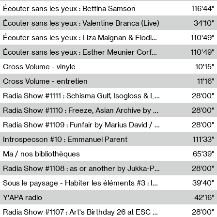
Écouter sans les yeux : Bettina Samson
116'44"
Bettina Samson
Écouter sans les yeux : Valentine Branca (Live)
34'10"
Valentine Branca
Écouter sans les yeux : Liza Maignan & Elodie Lecat
110'49"
Liza Maignan,Elodie Lecat
Écouter sans les yeux : Esther Meunier Corfdyr
110'49"
Esther Meunier Corfdyr
Cross Volume - vinyle
10'15"
Théo Robine-Langlois,Emilien Chesnot,Mia Trabalon
Cross Volume - entretien
11'16"
Théo Robine-Langlois,Emilien Chesnot,Mia Trabalon
Radia Show #1111 : Schisma Gulf, Isogloss & Lament For The Old Clock By Harvey Young / Resonance
28'00"
Resonance
Radia Show #1110 : Freeze, Asian Archive by Avita Maheen / Radio Worm
28'00"
Radio WORM
Radia Show #1109 : Funfair by Marius David / JET FM
28'00"
Jet FM
Introspecson #10 : Emmanuel Parent
111'33"
Pierre Henry,Emmanuel Parent
Ma / nos bibliothèques
65'39"
Sarah Tritz,Elene Lapiashivili,Justin Marconnet,Mateo Cuche,Esther Lechevalier,Suzie Lecroart,Romance Castelet
Radia Show #1108 : as or another by Jukka-Pekka Kervinen / Rádio Zero
28'00"
Radio Zero
Sous le paysage - Habiter les éléments #3 : Interprétations, rituels et symboliques des éléments
39'40"
Nastassja Martin
Y'APA radio
42'16"
Pierrick Mouton
Radia Show #1107 : Art's Birthday 26 at ESC - Medien Kunst Labor
28'00"