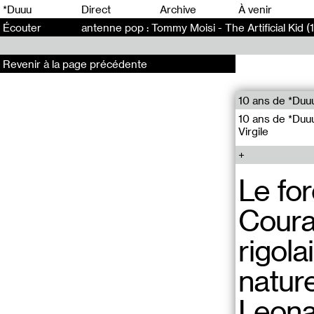
0
*Duuu
Direct
Archive
À venir
Écouter
antenne pop : Tommy Moisi - The Artificial Kid (
Revenir à la page précédente
10 ans de *Duu
10 ans de *Duu
Virgile
Le for
Coura
rigola
nature
Leonar