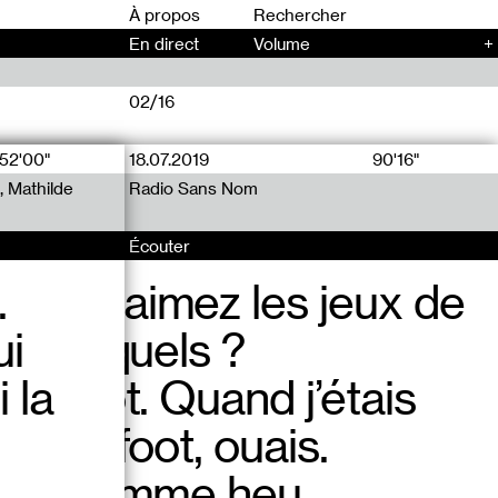
00
À propos
En direct
Volume
+
02/16
52'00"
18.07.2019
11.07.2019
90'16"
63'07"
, Mathilde
Radio Sans Nom
Radio Sans Nom
Écouter
Écouter
.
 vous aimez les jeux de
ti sur radio-nysiaque, la
ui
oui lesquels ?
a gniaque.
i la
 le foot. Quand j’étais
ais au foot, ouais.
 quoi comme heu,