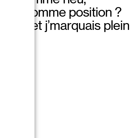
00
dit, comme position ?
quant, et j’marquais plein