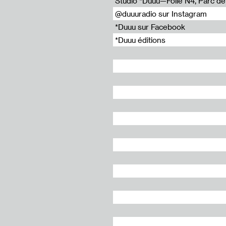
Studio *Duuu—Folie N4, Parc de l
@duuuradio sur Instagram
-Bruxelles
*Duuu sur Facebook
m
*Duuu éditions
t