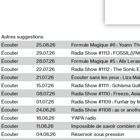
Samedi 17 juin 
*Duuu Radio, Fol
Autres suggestions
Écouter
25.08.26
Formule Magique #6 : Yoann T
À l’occasion de 
Écouter
29.07.26
réunissant lect
Depuis 10 ans, 
Écouter
28.07.26
Formule Magique #5 : Alix Leras
comme un espace
Écouter
22.07.26
diffusion pour 
Écouter
21.07.26
Écouter sans les yeux : Liza Ma
Plateau avec 
Écouter
15.07.26
Gabriel Matte
Écouter
08.07.26
Écouter
01.07.26
Radia Show #1109 : Funfair by 
Une fois par se
temps partiel) 
Écouter
24.06.26
C’est la « Radio
Écouter
18.06.26
Y’APA radio
internes de l’h
Écouter
11.06.26
Impossible de savoir combien 
hôpital psychia
émissions en dir
Écouter
04.06.26
Réservoir sous pression