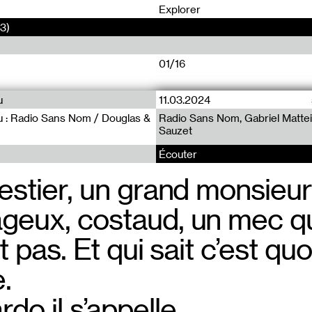
0
Explorer
13)
01/16
u
11.03.2024
Radio Sans Nom (15)
Radio Sans Nom (14)
u : Radio Sans Nom / Douglas &
Radio Sans Nom, Gabriel Mattei
Radio sans nom 18.07.19
Radio sans nom 11.07.19
Sauzet
Écouter
estier, un grand monsieur
– Est-ce que
Plaisir garan
geux, costaud, un mec q
ballon et si 
radio qui a l
it pas. Et qui sait c’est quo
– Moi j’adore
.
jeune, je jou
do il s’appelle.
– Et t’étais