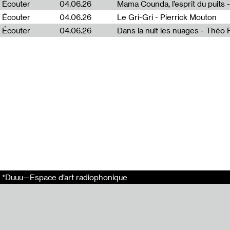
Écouter
04.06.26
Mama Counda, l’esprit du puits 
En mai 2022, l’
Écouter
04.06.26
Le Gri-Gri - Pierrick Mouton
Gabriel Mattei 
raconte l’histo
Écouter
04.06.26
Dans la nuit les nuages - Théo
descriptive, tan
Avec le souti
En relation
10 ans de *Duuu
10 ans de *Duuu
10 ans de *Duuu
*Duuu—Espace d’art radiophonique
10 ans de *Duuu
Tags
10 ans