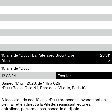
10 ans de *Duuu : La Pâte avec Bilou / Live
23'31"
Bilou
10 ans de *Duuu
13.03.24
Écouter
Samedi 17 juin 2023, de 14h à 02h
*Duuu Radio, Folie N4, Parc de la Villette, Paris 19e
À l’occasion de ses 10 ans, *Duuu propose un événement en
plein air et en direct à la Villette, réunissant lectures,
entretiens, performances, concerts et djsets.