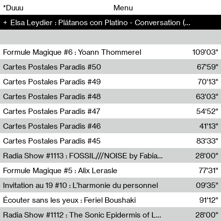
00
00
*Duuu
Menu
Elsa Leydier : Plátanos con Platino - Conversation (152)
00
00
Formule Magique #6 : Yoann Thommerel
109'03"
Nathalie Lacroix,Yoann Thommerel
Cartes Postales Paradis #50
67'59"
Zoé Leroux
Cartes Postales Paradis #49
70'13"
Aurore Portales
Cartes Postales Paradis #48
63'03"
Mathias Dupaquier
Cartes Postales Paradis #47
54'52"
Raymond Engramer
Cartes Postales Paradis #46
41'13"
Sarah Banville
Cartes Postales Paradis #45
83'33"
Mateo Cuin
Radia Show #1113 : FOSSIL///NOISE by Fabiana Gibim / Wave Farm
28'00"
Wave Farm
Formule Magique #5 : Alix Lerasle
77'31"
Nathalie Lacroix
Invitation au 19 #10 : L’harmonie du personnel
09'35"
19, CRAC
Écouter sans les yeux : Feriel Boushaki
91'12"
Feriel Boushaki
Radia Show #1112 : The Sonic Epidermis of Lake Léman by Paul Courlet / Guest Slot
28'00"