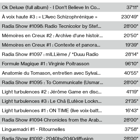
Francesco Russo,Scuola della Crisi
Ok Deluxe (full album) - I Don't Believe In Computing
37'11"
Corentin Canesson,Julien Tiberi,Charlie Hamish Jeffery
À voix haute #3 : « L’Avec Schizophrénique »
230'49"
Agathe Boulanger,Sybille Chevreuse,Carine Lendrin,Léna Monnier,Graziela Susin,Camille Zuber
Radia Show #1098: Radio Tecnicolor by Stefan Nussbaumer & Georg Zichy (Radio Orange 94.0)
28'00"
Radio Orange 94.0
Mémoires en Creux #2 : Archive d'une histoire artistique
20'50"
Sophie Auger-Grappin
Mémoires en Creux #1 : Contexte et panorama
19'39"
Sophie Auger-Grappin
Radia Show #1097 : mILLième / *Duuu Radio
28'14"
Cécile Tonizzo,Nicolas Couturier,Manuel Zenner,Aquila Lescene,Curtis Coco,Cyril Magnier
Formule Magique #1 : Virginie Poitrasson
96'10"
Nathalie Lacroix,Virginie Poitrasson
Anatomie du Tomason, entretien avec Sylvain Cardonnel
40'55"
Loraine Baud,Sylvain Cardonnel
Radia Show #1095 : To Communicate (Usmaradio)
28'00"
Usmaradio
Light turbulences #2 : Jérôme Game en discussion avec Thomas Corlin
41'19"
Jérôme Game,Thomas Corlin,Thierry Raynaud,Hubert Colas
Light turbulences #3 : Le Châ (Lutèce Lockness)
21'35"
Lutèce Lockness
Light turbulences #1 : ON TIME (live voix-batterie) avec Jérôme Game & Jean-Michel Espitallier
16'43"
Jérôme Game,Jean-Michel Espitallier
Radia Show #1094 Chronicles from the Arab Cold War by Ghazi Barakat
28'00"
Reboot.fm
Linguemadri #1 - Ritournelles
37'58"
Meris Angioletti
Radia Show #1092 : 2040by2040diffusion
28'00"