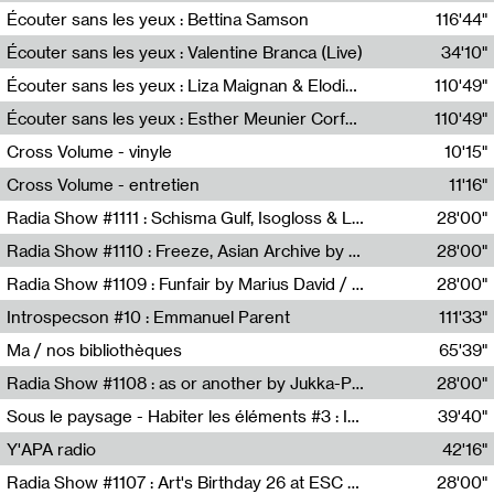
Écouter sans les yeux : Bettina Samson
116'44"
Bettina Samson
Écouter sans les yeux : Valentine Branca (Live)
34'10"
Valentine Branca
Écouter sans les yeux : Liza Maignan & Elodie Lecat
110'49"
Liza Maignan,Elodie Lecat
Écouter sans les yeux : Esther Meunier Corfdyr
110'49"
Esther Meunier Corfdyr
Cross Volume - vinyle
10'15"
Théo Robine-Langlois,Emilien Chesnot,Mia Trabalon
Cross Volume - entretien
11'16"
Théo Robine-Langlois,Emilien Chesnot,Mia Trabalon
Radia Show #1111 : Schisma Gulf, Isogloss & Lament For The Old Clock By Harvey Young / Resonance
28'00"
Resonance
Radia Show #1110 : Freeze, Asian Archive by Avita Maheen / Radio Worm
28'00"
Radio WORM
Radia Show #1109 : Funfair by Marius David / JET FM
28'00"
Jet FM
Introspecson #10 : Emmanuel Parent
111'33"
Pierre Henry,Emmanuel Parent
Ma / nos bibliothèques
65'39"
Sarah Tritz,Elene Lapiashivili,Justin Marconnet,Mateo Cuche,Esther Lechevalier,Suzie Lecroart,Romance Castelet
Radia Show #1108 : as or another by Jukka-Pekka Kervinen / Rádio Zero
28'00"
Radio Zero
Sous le paysage - Habiter les éléments #3 : Interprétations, rituels et symboliques des éléments
39'40"
Nastassja Martin
Y'APA radio
42'16"
Pierrick Mouton
Radia Show #1107 : Art's Birthday 26 at ESC - Medien Kunst Labor
28'00"