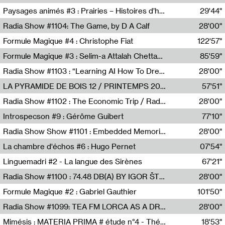
Revue Les Chambres,Marie-Hélène Lafon
Paysages animés #3 : Prairies – Histoires d’herbes et d’humains
29'44"
Anne Simon
Radia Show #1104: The Game, by D A Calf
28'00"
Radio One NZ
Formule Magique #4 : Christophe Fiat
122'57"
Nathalie Lacroix
Formule Magique #3 : Selim-a Attalah Chettaoui
85'59"
Nathalie Lacroix,Selim-a Attalah Chettaoui
Radia Show #1103 : “Learning AI How To Dream” by Sebastian Dingens (Radio Campus Bruxelles)
28'00"
Radio Campus Bruxelles
LA PYRAMIDE DE BOIS 12 / PRINTEMPS 2026
57'51"
Sammy Stein
Radia Show #1102 : The Economic Trip / Radio Grenouille
28'00"
Radio Grenouille
Introspecson #9 : Gérôme Guibert
77'10"
Pierre Henry,Gérôme Guibert
Radia Show Show #1101 : Embedded Memories by Jimmy Peggie / radioart106
28'00"
Jimmy Peggie,radioart106
La chambre d'échos #6 : Hugo Pernet
07'54"
Revue Les Chambres,Hugo Pernet
Linguemadri #2 - La langue des Sirènes
67'21"
Meris Angioletti
Radia Show #1100 : 74.48 DB(A) BY IGOR ŠTROMAJER FOR RADIO X
28'00"
radio x
Formule Magique #2 : Gabriel Gauthier
101'50"
Nathalie Lacroix,Gabriel Gauthier
Radia Show #1099: TEA FM LORCA AS A DREAM
28'00"
TEAFM
Mimésis : MATERIA PRIMA # étude n°4 - Théâtre de l’Aquarium
18'53"