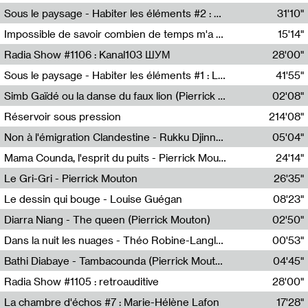
Radio Helsinki
Sous le paysage - Habiter les éléments #2 : Vers le tournant élémentaire
31'10"
Nastassja Martin
Impossible de savoir combien de temps m'a échappé
15'14"
Mélanie Blaison,Mateo Cuin
Radia Show #1106 : Kanal103 ШУМ
28'00"
Kanal103
Sous le paysage - Habiter les éléments #1 : Les éléments et les débordements du vivant
41'55"
Nastassja Martin
Simb Gaïdé ou la danse du faux lion (Pierrick Mouton)
02'08"
Pierrick Mouton,Simb Gaïdé
Réservoir sous pression
214'08"
Non à l'émigration Clandestine - Rukku Djinne Squad (Eden Tinto Collins)
05'04"
Eden Tinto Collins,Rukku Djinne
Mama Counda, l'esprit du puits - Pierrick Mouton
24'14"
Pierrick Mouton
Le Gri-Gri - Pierrick Mouton
26'35"
Pierrick Mouton
Le dessin qui bouge - Louise Guégan
08'23"
Louise Guégan
Diarra Niang - The queen (Pierrick Mouton)
02'50"
Pierrick Mouton,Diarra Niang
Dans la nuit les nuages - Théo Robine-Langlois
00'53"
Théo Robine-Langlois,LD Beat
Bathi Diabaye - Tambacounda (Pierrick Mouton)
04'45"
Pierrick Mouton,Bathi Diabaye
Radia Show #1105 : retroauditive
28'00"
Soundart Radio
La chambre d'échos #7 : Marie-Hélène Lafon
17'28"