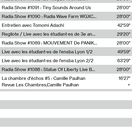
Diffusion FM
Radia Show #1091 : Tiny Sounds Around Us
28'00"
Radio Študent
Radia Show #1090 : Radia Wave Farm WGXC Corey De Juan Sherrard Jr Startalk
28'00"
Wave Farm
Entretien avec Tomomi Adachi
42'59"
Tomomi Adachi,Loraine Baud
Regilote / Live avec les étudiant·es de 3e année de l'EMA
29'20"
Nima Henryon,Athéna Noël,Amir Genillon,Ibourayane Ahmadi,Manelle Cherrih,Honorine Gibello,John Weeber,Manon Joseph
Radia Show #1089 : MOUVEMENT De PANIK (Radio Panik)
28'00"
Radio Panik
Live avec les étudiant·es de l'ensba Lyon 1/2
49'59"
Live avec les étudiant·es de l'ensba Lyon 2/2
63'29"
Radia Show #1088 : Statue Of Liberty Live By Ed Baxter (Resonance)
28'00"
Resonance
La chambre d'échos #5 : Camille Paulhan
16'27"
Revue Les Chambres,Camille Paulhan