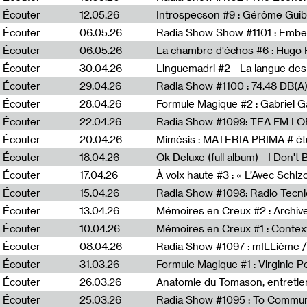
Écouter
12.05.26
Introspecson #9 : Gérôme Guib
Écouter
06.05.26
Écouter
06.05.26
La chambre d'échos #6 : Hugo 
Écouter
30.04.26
Linguemadri #2 - La langue des
Écouter
29.04.26
Écouter
28.04.26
Formule Magique #2 : Gabriel G
Écouter
22.04.26
Radia Show #1099: TEA FM L
Écouter
20.04.26
Mimésis : MATERIA PRIMA # étu
Écouter
18.04.26
Ok Deluxe (full album) - I Don't
Écouter
17.04.26
À voix haute #3 : « L’Avec Schi
Écouter
15.04.26
Écouter
13.04.26
Mémoires en Creux #2 : Archive 
Écouter
10.04.26
Mémoires en Creux #1 : Contex
Écouter
08.04.26
Radia Show #1097 : mILLième /
Écouter
31.03.26
Formule Magique #1 : Virginie P
Écouter
26.03.26
Anatomie du Tomason, entretie
Écouter
25.03.26
Radia Show #1095 : To Commun