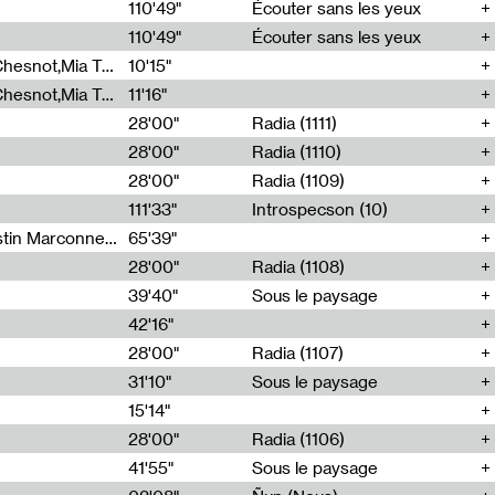
00
110'49"
Écouter sans les yeux
110'49"
Écouter sans les yeux
Théo Robine-Langlois,Emilien Chesnot,Mia Trabalon
10'15"
Théo Robine-Langlois,Emilien Chesnot,Mia Trabalon
11'16"
28'00"
Radia (1111)
28'00"
Radia (1110)
28'00"
Radia (1109)
111'33"
Introspecson (10)
Sarah Tritz,Elene Lapiashivili,Justin Marconnet,Mateo Cuche,Esther Lechevalier,Suzie Lecroart,Romance Castelet
65'39"
28'00"
Radia (1108)
39'40"
Sous le paysage
42'16"
28'00"
Radia (1107)
31'10"
Sous le paysage
15'14"
28'00"
Radia (1106)
41'55"
Sous le paysage