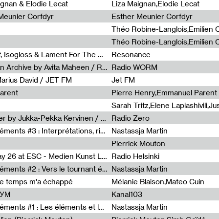
0
ignan & Elodie Lecat
Liza Maignan,Elodie Lecat
 Meunier Corfdyr
Esther Meunier Corfdyr
Radia Show #1111 : Schisma Gulf, Isogloss & Lament For The Old Clock By Harvey Young / Resonance
Resonance
Radia Show #1110 : Freeze, Asian Archive by Avita Maheen / Radio Worm
Radio WORM
Marius David / JET FM
Jet FM
arent
Pierre Henry,Emmanuel Parent
Radia Show #1108 : as or another by Jukka-Pekka Kervinen / Rádio Zero
Radio Zero
Sous le paysage - Habiter les éléments #3 : Interprétations, rituels et symboliques des éléments
Nastassja Martin
Pierrick Mouton
Radia Show #1107 : Art's Birthday 26 at ESC - Medien Kunst Labor
Radio Helsinki
Sous le paysage - Habiter les éléments #2 : Vers le tournant élémentaire
Nastassja Martin
de temps m'a échappé
Mélanie Blaison,Mateo Cuin
ШУМ
Kanal103
Sous le paysage - Habiter les éléments #1 : Les éléments et les débordements du vivant
Nastassja Martin