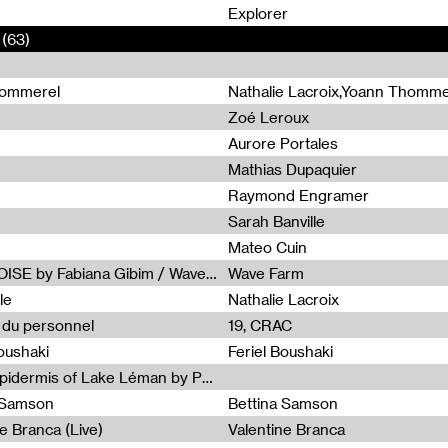
0
Explorer
(63)
hommerel
Nathalie Lacroix,Yoann Thomme
Zoé Leroux
Aurore Portales
Mathias Dupaquier
Raymond Engramer
Sarah Banville
Mateo Cuin
Radia Show #1113 : FOSSIL///NOISE by Fabiana Gibim / Wave Farm
Wave Farm
le
Nathalie Lacroix
e du personnel
19, CRAC
Boushaki
Feriel Boushaki
Radia Show #1112 : The Sonic Epidermis of Lake Léman by Paul Courlet / Guest Slot
a Samson
Bettina Samson
e Branca (Live)
Valentine Branca