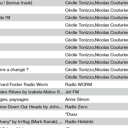
u ! (bonus track)
 l'Ill
ière a changé ?
chard Foster Radio Worm
Radio WORM
Radia Show #1086 : La Couleur des Rêves by Izabela Matos (for Jet FM)
Jet FM
ages, paysages
Anne Simon
Radia Show #1085 : When We Bow Down Our Heads by John Roach (Radia edit, Rádio Zero)
Radio Zero
*Duuu
Radia Show #1084 : "Silver Epiphany" by Irrflug (Mark Kanak), featuring Jarboe and Blixa Bargeld (for Radio Helsinki)
Radio Helsinki