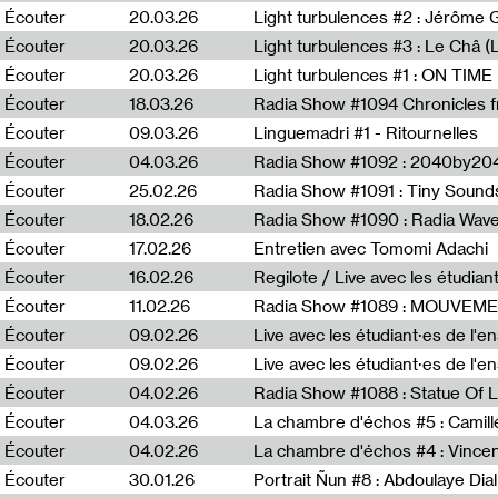
Écouter
20.03.26
Écouter
20.03.26
Light turbulences #3 : Le Châ 
Écouter
20.03.26
Écouter
18.03.26
Écouter
09.03.26
Linguemadri #1 - Ritournelles
Écouter
04.03.26
Radia Show #1092 : 2040by204
Écouter
25.02.26
Radia Show #1091 : Tiny Sound
Écouter
18.02.26
Écouter
17.02.26
Entretien avec Tomomi Adachi
Écouter
16.02.26
Regilote / Live avec les étudia
Écouter
11.02.26
Radia Show #1089 : MOUVEMEN
Écouter
09.02.26
Live avec les étudiant·es de l'e
Écouter
09.02.26
Live avec les étudiant·es de l'
Écouter
04.02.26
Écouter
04.03.26
La chambre d'échos #5 : Camill
Écouter
04.02.26
La chambre d'échos #4 : Vince
Écouter
30.01.26
Portrait Ñun #8 : Abdoulaye Dial