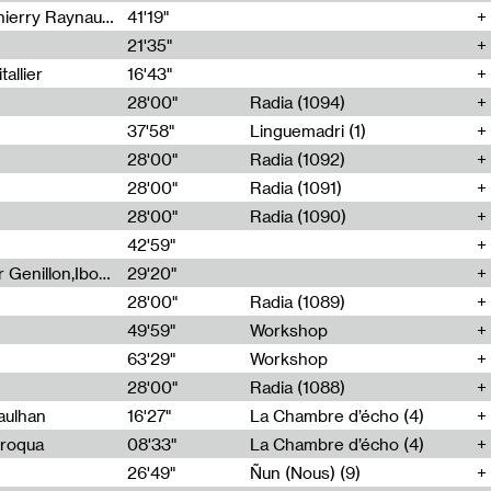
Jérôme Game,Thomas Corlin,Thierry Raynaud,Hubert Colas
41'19"
21'35"
allier
16'43"
28'00"
Radia (1094)
37'58"
Linguemadri (1)
28'00"
Radia (1092)
28'00"
Radia (1091)
28'00"
Radia (1090)
42'59"
Nima Henryon,Athéna Noël,Amir Genillon,Ibourayane Ahmadi,Manelle Cherrih,Honorine Gibello,John Weeber,Manon Joseph
29'20"
28'00"
Radia (1089)
49'59"
Workshop
63'29"
Workshop
28'00"
Radia (1088)
aulhan
16'27"
La Chambre d’écho (4)
Broqua
08'33"
La Chambre d’écho (4)
26'49"
Ñun (Nous) (9)