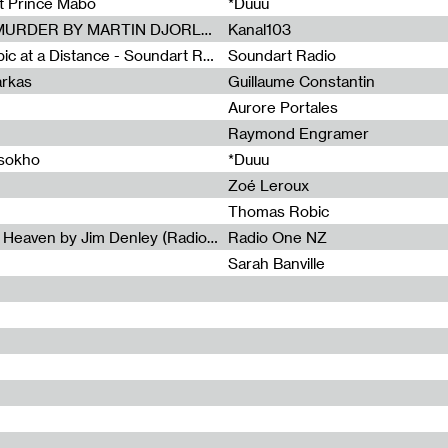
et Prince Mabo
*Duuu
Radia Show #1083 : MUSIC IS MURDER BY MARTIN DJORLEV (KANAL103)
Kanal103
Radia Show #1082 : Spooky Aspic at a Distance - Soundart Radio
Soundart Radio
arkas
Guillaume Constantin
Aurore Portales
Raymond Engramer
ssokho
*Duuu
Zoé Leroux
Thomas Robic
Radia Show #1081: The Wind of Heaven by Jim Denley (Radio One 91 FM)
Radio One NZ
Sarah Banville