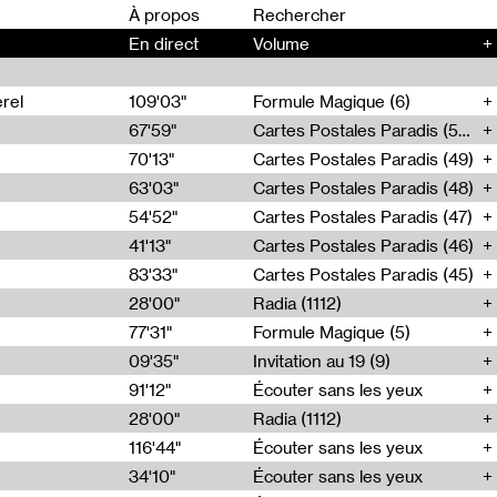
00
À propos
En direct
Volume
+
rel
109'03"
Formule Magique (6)
67'59"
Cartes Postales Paradis (50)
70'13"
Cartes Postales Paradis (49)
63'03"
Cartes Postales Paradis (48)
54'52"
Cartes Postales Paradis (47)
41'13"
Cartes Postales Paradis (46)
83'33"
Cartes Postales Paradis (45)
28'00"
Radia (1112)
77'31"
Formule Magique (5)
09'35"
Invitation au 19 (9)
91'12"
Écouter sans les yeux
28'00"
Radia (1112)
116'44"
Écouter sans les yeux
34'10"
Écouter sans les yeux