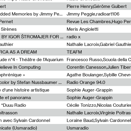
ert
Pierre Henry,Gérôme Guibert
Radia Show Show #1101 : Embedded Memories by Jimmy Peggie / radioart106
Jimmy Peggie,radioart106
Pernet
Revue Les Chambres,Hugo Per
 Sirènes
Meris Angioletti
Radia Show #1100 : 74.48 DB(A) BY IGOR ŠTROMAJER FOR RADIO X
radio x
authier
Nathalie Lacroix,Gabriel Gauthi
ORCA AS A DREAM
TEAFM
de n°4 - Théâtre de l’Aquarium
Francesco Russo,Scuola della Cr
 Believe In Computing
zophrénique »
Radia Show #1098: Radio Tecnicolor by Stefan Nussbaumer & Georg Zichy (Radio Orange 94.0)
Radio Orange 94.0
d'une histoire artistique
Sophie Auger-Grappin
te et panorama
Sophie Auger-Grappin
 *Duuu Radio
oitrasson
Nathalie Lacroix,Virginie Poitra
n avec Sylvain Cardonnel
Loraine Baud,Sylvain Cardonnel
icate (Usmaradio)
Usmaradio