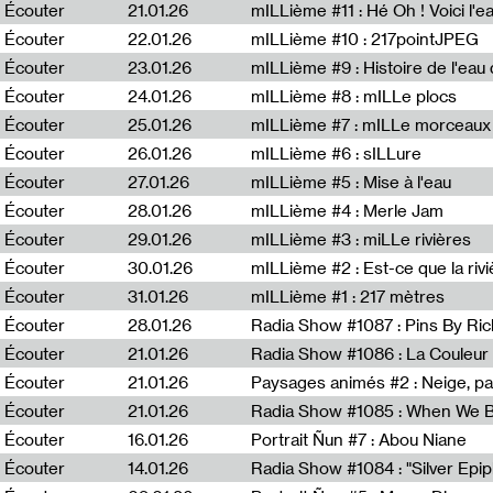
Écouter
21.01.26
mILLième #11 : Hé Oh ! Voici l'ea
Écouter
22.01.26
mILLième #10 : 217pointJPEG
Écouter
23.01.26
mILLième #9 : Histoire de l'eau de
Écouter
24.01.26
mILLième #8 : mILLe plocs
Écouter
25.01.26
mILLième #7 : mILLe morceaux
Écouter
26.01.26
mILLième #6 : sILLure
Écouter
27.01.26
mILLième #5 : Mise à l'eau
Écouter
28.01.26
mILLième #4 : Merle Jam
Écouter
29.01.26
mILLième #3 : miLLe rivières
Écouter
30.01.26
mILLième #2 : Est-ce que la riv
Écouter
31.01.26
mILLième #1 : 217 mètres
Écouter
28.01.26
Radia Show #1087 : Pins By Ri
Écouter
21.01.26
Écouter
21.01.26
Paysages animés #2 : Neige, p
Écouter
21.01.26
Écouter
16.01.26
Portrait Ñun #7 : Abou Niane
Écouter
14.01.26