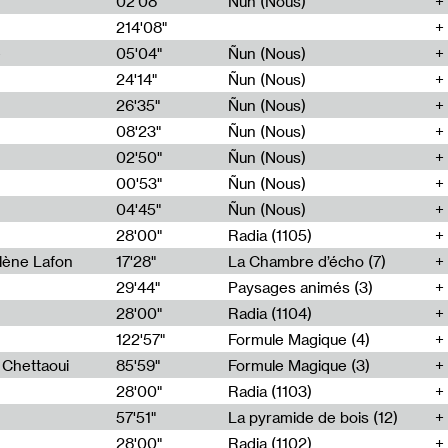
02'08"
Ñun (Nous)
214'08"
e
05'04"
Ñun (Nous)
24'14"
Ñun (Nous)
26'35"
Ñun (Nous)
08'23"
Ñun (Nous)
02'50"
Ñun (Nous)
00'53"
Ñun (Nous)
04'45"
Ñun (Nous)
28'00"
Radia (1105)
lène Lafon
17'28"
La Chambre d’écho (7)
29'44"
Paysages animés (3)
28'00"
Radia (1104)
122'57"
Formule Magique (4)
h Chettaoui
85'59"
Formule Magique (3)
28'00"
Radia (1103)
57'51"
La pyramide de bois (12)
28'00"
Radia (1102)