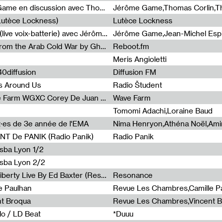
Light turbulences #2 : Jérôme Game en discussion avec Thomas Corlin
(Lutèce Lockness)
Lutèce Lockness
Light turbulences #1 : ON TIME (live voix-batterie) avec Jérôme Game & Jean-Michel Espitallier
Jérôme Game,Jean-Michel Espit
Radia Show #1094 Chronicles from the Arab Cold War by Ghazi Barakat
Reboot.fm
Meris Angioletti
0diffusion
Diffusion FM
s Around Us
Radio Študent
Radia Show #1090 : Radia Wave Farm WGXC Corey De Juan Sherrard Jr Startalk
Wave Farm
Tomomi Adachi,Loraine Baud
nt·es de 3e année de l'EMA
T De PANIK (Radio Panik)
Radio Panik
nsba Lyon 1/2
ensba Lyon 2/2
Radia Show #1088 : Statue Of Liberty Live By Ed Baxter (Resonance)
Resonance
e Paulhan
Revue Les Chambres,Camille P
nt Broqua
Revue Les Chambres,Vincent 
lo / LD Beat
*Duuu