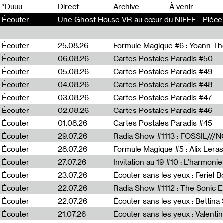
0
*Duuu
Direct
Archive
À venir
Écouter
Une Ghost House VR au cœur du NIFFF - Pièce 
Écouter
25.08.26
Formule Magique #6 : Yoann T
Écouter
06.08.26
Cartes Postales Paradis #50
Écouter
05.08.26
Cartes Postales Paradis #49
Écouter
04.08.26
Cartes Postales Paradis #48
Écouter
03.08.26
Cartes Postales Paradis #47
Écouter
02.08.26
Cartes Postales Paradis #46
Écouter
01.08.26
Cartes Postales Paradis #45
Écouter
29.07.26
Écouter
28.07.26
Formule Magique #5 : Alix Leras
Écouter
27.07.26
Invitation au 19 #10 : L’harmoni
Écouter
23.07.26
Écouter sans les yeux : Feriel 
Écouter
22.07.26
Écouter
22.07.26
Écouter sans les yeux : Bettin
Écouter
21.07.26
Écouter sans les yeux : Valentin