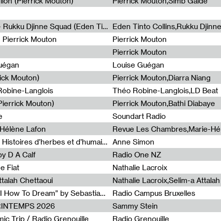
lion (Pierrick Mouton)
Pierrick Mouton,Simb Gaïdé
Non à l'émigration Clandestine - Rukku Djinne Squad (Eden Tinto Collins)
Eden Tinto Collins,Rukku Djinn
- Pierrick Mouton
Pierrick Mouton
Pierrick Mouton
Guégan
Louise Guégan
rick Mouton)
Pierrick Mouton,Diarra Niang
 Robine-Langlois
Théo Robine-Langlois,LD Beat
ierrick Mouton)
Pierrick Mouton,Bathi Diabaye
e
Soundart Radio
-Hélène Lafon
Revue Les Chambres,Marie-Hé
Paysages animés #3 : Prairies – Histoires d’herbes et d’humains
Anne Simon
y D A Calf
Radio One NZ
e Fiat
Nathalie Lacroix
ttalah Chettaoui
Nathalie Lacroix,Selim-a Attala
Radia Show #1103 : “Learning AI How To Dream” by Sebastian Dingens (Radio Campus Bruxelles)
Radio Campus Bruxelles
PRINTEMPS 2026
Sammy Stein
c Trip / Radio Grenouille
Radio Grenouille