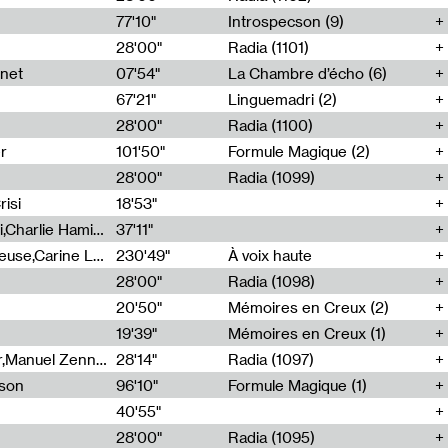
77'10"
Introspecson (9)
28'00"
Radia (1101)
net
07'54"
La Chambre d’écho (6)
67'21"
Linguemadri (2)
28'00"
Radia (1100)
er
101'50"
Formule Magique (2)
28'00"
Radia (1099)
isi
18'53"
Corentin Canesson,Julien Tiberi,Charlie Hamish Jeffery
37'11"
Agathe Boulanger,Sybille Chevreuse,Carine Lendrin,Léna Monnier,Graziela Susin,Camille Zuber
230'49"
À voix haute
28'00"
Radia (1098)
20'50"
Mémoires en Creux (2)
19'39"
Mémoires en Creux (1)
Cécile Tonizzo,Nicolas Couturier,Manuel Zenner,Aquila Lescene,Curtis Coco,Cyril Magnier
28'14"
Radia (1097)
sson
96'10"
Formule Magique (1)
40'55"
28'00"
Radia (1095)