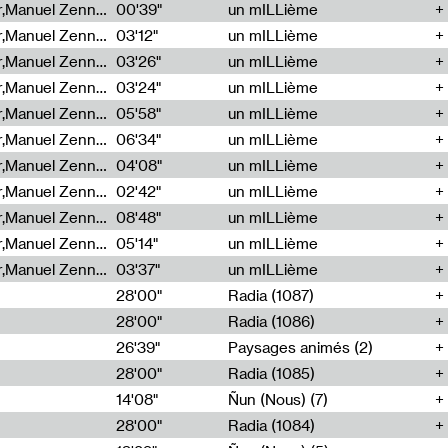
Cécile Tonizzo,Nicolas Couturier,Manuel Zenner,Aquila Lescene,Curtis Coco,Cyril Magnier
00'39"
un mILLième
Cécile Tonizzo,Nicolas Couturier,Manuel Zenner,Aquila Lescene,Curtis Coco,Cyril Magnier
03'12"
un mILLième
Cécile Tonizzo,Nicolas Couturier,Manuel Zenner,Aquila Lescene,Curtis Coco,Cyril Magnier
03'26"
un mILLième
Cécile Tonizzo,Nicolas Couturier,Manuel Zenner,Aquila Lescene,Curtis Coco,Cyril Magnier
03'24"
un mILLième
Cécile Tonizzo,Nicolas Couturier,Manuel Zenner,Aquila Lescene,Curtis Coco,Cyril Magnier
05'58"
un mILLième
Cécile Tonizzo,Nicolas Couturier,Manuel Zenner,Aquila Lescene,Curtis Coco,Cyril Magnier
06'34"
un mILLième
Cécile Tonizzo,Nicolas Couturier,Manuel Zenner,Aquila Lescene,Curtis Coco,Cyril Magnier
04'08"
un mILLième
Cécile Tonizzo,Nicolas Couturier,Manuel Zenner,Aquila Lescene,Curtis Coco,Cyril Magnier
02'42"
un mILLième
Cécile Tonizzo,Nicolas Couturier,Manuel Zenner,Aquila Lescene,Curtis Coco,Cyril Magnier
08'48"
un mILLième
Cécile Tonizzo,Nicolas Couturier,Manuel Zenner,Aquila Lescene,Curtis Coco,Cyril Magnier
05'14"
un mILLième
Cécile Tonizzo,Nicolas Couturier,Manuel Zenner,Aquila Lescene,Curtis Coco,Cyril Magnier
03'37"
un mILLième
28'00"
Radia (1087)
28'00"
Radia (1086)
26'39"
Paysages animés (2)
28'00"
Radia (1085)
14'08"
Ñun (Nous) (7)
28'00"
Radia (1084)