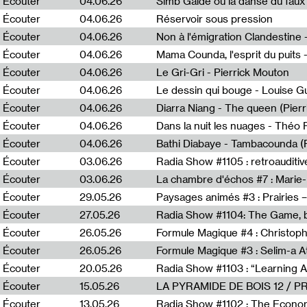
Écouter
04.06.26
Simb Gaïdé ou la danse du faux 
Écouter
04.06.26
Réservoir sous pression
Écouter
04.06.26
Écouter
04.06.26
Mama Counda, l'esprit du puits 
Écouter
04.06.26
Le Gri-Gri - Pierrick Mouton
Écouter
04.06.26
Le dessin qui bouge - Louise 
Écouter
04.06.26
Diarra Niang - The queen (Pier
Écouter
04.06.26
Dans la nuit les nuages - Théo
Écouter
04.06.26
Bathi Diabaye - Tambacounda (P
Écouter
03.06.26
Radia Show #1105 : retroauditiv
Écouter
03.06.26
La chambre d'échos #7 : Marie
Écouter
29.05.26
Écouter
27.05.26
Radia Show #1104: The Game, b
Écouter
26.05.26
Formule Magique #4 : Christoph
Écouter
26.05.26
Formule Magique #3 : Selim-a A
Écouter
20.05.26
Écouter
15.05.26
LA PYRAMIDE DE BOIS 12 / 
Écouter
13.05.26
Radia Show #1102 : The Economi