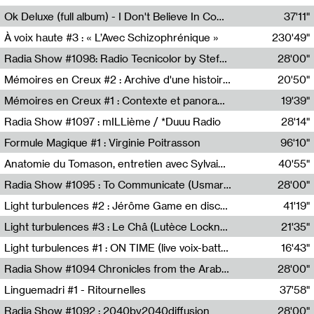
Francesco Russo,Scuola della Crisi
Ok Deluxe (full album) - I Don't Believe In Computing
37'11"
Corentin Canesson,Julien Tiberi,Charlie Hamish Jeffery
À voix haute #3 : « L’Avec Schizophrénique »
230'49"
Agathe Boulanger,Sybille Chevreuse,Carine Lendrin,Léna Monnier,Graziela Susin,Camille Zuber
Radia Show #1098: Radio Tecnicolor by Stefan Nussbaumer & Georg Zichy (Radio Orange 94.0)
28'00"
Radio Orange 94.0
Mémoires en Creux #2 : Archive d'une histoire artistique
20'50"
Sophie Auger-Grappin
Mémoires en Creux #1 : Contexte et panorama
19'39"
Sophie Auger-Grappin
Radia Show #1097 : mILLième / *Duuu Radio
28'14"
Cécile Tonizzo,Nicolas Couturier,Manuel Zenner,Aquila Lescene,Curtis Coco,Cyril Magnier
Formule Magique #1 : Virginie Poitrasson
96'10"
Nathalie Lacroix,Virginie Poitrasson
Anatomie du Tomason, entretien avec Sylvain Cardonnel
40'55"
Loraine Baud,Sylvain Cardonnel
Radia Show #1095 : To Communicate (Usmaradio)
28'00"
Usmaradio
Light turbulences #2 : Jérôme Game en discussion avec Thomas Corlin
41'19"
Jérôme Game,Thomas Corlin,Thierry Raynaud,Hubert Colas
Light turbulences #3 : Le Châ (Lutèce Lockness)
21'35"
Lutèce Lockness
Light turbulences #1 : ON TIME (live voix-batterie) avec Jérôme Game & Jean-Michel Espitallier
16'43"
Jérôme Game,Jean-Michel Espitallier
Radia Show #1094 Chronicles from the Arab Cold War by Ghazi Barakat
28'00"
Reboot.fm
Linguemadri #1 - Ritournelles
37'58"
Meris Angioletti
Radia Show #1092 : 2040by2040diffusion
28'00"