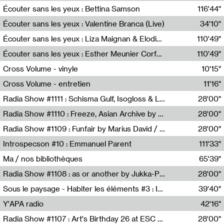
Écouter sans les yeux : Bettina Samson
116'44"
Bettina Samson
Écouter sans les yeux : Valentine Branca (Live)
34'10"
Valentine Branca
Écouter sans les yeux : Liza Maignan & Elodie Lecat
110'49"
Liza Maignan,Elodie Lecat
Écouter sans les yeux : Esther Meunier Corfdyr
110'49"
Esther Meunier Corfdyr
Cross Volume - vinyle
10'15"
Théo Robine-Langlois,Emilien Chesnot,Mia Trabalon
Cross Volume - entretien
11'16"
Théo Robine-Langlois,Emilien Chesnot,Mia Trabalon
Radia Show #1111 : Schisma Gulf, Isogloss & Lament For The Old Clock By Harvey Young / Resonance
28'00"
Resonance
Radia Show #1110 : Freeze, Asian Archive by Avita Maheen / Radio Worm
28'00"
Radio WORM
Radia Show #1109 : Funfair by Marius David / JET FM
28'00"
Jet FM
Introspecson #10 : Emmanuel Parent
111'33"
Pierre Henry,Emmanuel Parent
Ma / nos bibliothèques
65'39"
Sarah Tritz,Elene Lapiashivili,Justin Marconnet,Mateo Cuche,Esther Lechevalier,Suzie Lecroart,Romance Castelet
Radia Show #1108 : as or another by Jukka-Pekka Kervinen / Rádio Zero
28'00"
Radio Zero
Sous le paysage - Habiter les éléments #3 : Interprétations, rituels et symboliques des éléments
39'40"
Nastassja Martin
Y'APA radio
42'16"
Pierrick Mouton
Radia Show #1107 : Art's Birthday 26 at ESC - Medien Kunst Labor
28'00"