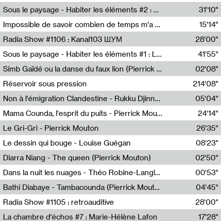
Radio Helsinki
Sous le paysage - Habiter les éléments #2 : Vers le tournant élémentaire
31'10"
Nastassja Martin
Impossible de savoir combien de temps m'a échappé
15'14"
Mélanie Blaison,Mateo Cuin
Radia Show #1106 : Kanal103 ШУМ
28'00"
Kanal103
Sous le paysage - Habiter les éléments #1 : Les éléments et les débordements du vivant
41'55"
Nastassja Martin
Simb Gaïdé ou la danse du faux lion (Pierrick Mouton)
02'08"
Pierrick Mouton,Simb Gaïdé
Réservoir sous pression
214'08"
Non à l'émigration Clandestine - Rukku Djinne Squad (Eden Tinto Collins)
05'04"
Eden Tinto Collins,Rukku Djinne
Mama Counda, l'esprit du puits - Pierrick Mouton
24'14"
Pierrick Mouton
Le Gri-Gri - Pierrick Mouton
26'35"
Pierrick Mouton
Le dessin qui bouge - Louise Guégan
08'23"
Louise Guégan
Diarra Niang - The queen (Pierrick Mouton)
02'50"
Pierrick Mouton,Diarra Niang
Dans la nuit les nuages - Théo Robine-Langlois
00'53"
Théo Robine-Langlois,LD Beat
Bathi Diabaye - Tambacounda (Pierrick Mouton)
04'45"
Pierrick Mouton,Bathi Diabaye
Radia Show #1105 : retroauditive
28'00"
Soundart Radio
La chambre d'échos #7 : Marie-Hélène Lafon
17'28"