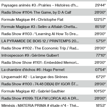
Revue Les Chambres,Marie-Hélène Lafon
Paysages animés #3 : Prairies – Histoires d’herbes et d’humains
29'44"
Anne Simon
Radia Show #1104: The Game, by D A Calf
28'00"
Radio One NZ
Formule Magique #4 : Christophe Fiat
122'57"
Nathalie Lacroix
Formule Magique #3 : Selim-a Attalah Chettaoui
85'59"
Nathalie Lacroix,Selim-a Attalah Chettaoui
Radia Show #1103 : “Learning AI How To Dream” by Sebastian Dingens (Radio Campus Bruxelles)
28'00"
Radio Campus Bruxelles
LA PYRAMIDE DE BOIS 12 / PRINTEMPS 2026
57'51"
Sammy Stein
Radia Show #1102 : The Economic Trip / Radio Grenouille
28'00"
Radio Grenouille
Introspecson #9 : Gérôme Guibert
77'10"
Pierre Henry,Gérôme Guibert
Radia Show Show #1101 : Embedded Memories by Jimmy Peggie / radioart106
28'00"
Jimmy Peggie,radioart106
La chambre d'échos #6 : Hugo Pernet
07'54"
Revue Les Chambres,Hugo Pernet
Linguemadri #2 - La langue des Sirènes
67'21"
Meris Angioletti
Radia Show #1100 : 74.48 DB(A) BY IGOR ŠTROMAJER FOR RADIO X
28'00"
radio x
Formule Magique #2 : Gabriel Gauthier
101'50"
Nathalie Lacroix,Gabriel Gauthier
Radia Show #1099: TEA FM LORCA AS A DREAM
28'00"
TEAFM
Mimésis : MATERIA PRIMA # étude n°4 - Théâtre de l’Aquarium
18'53"