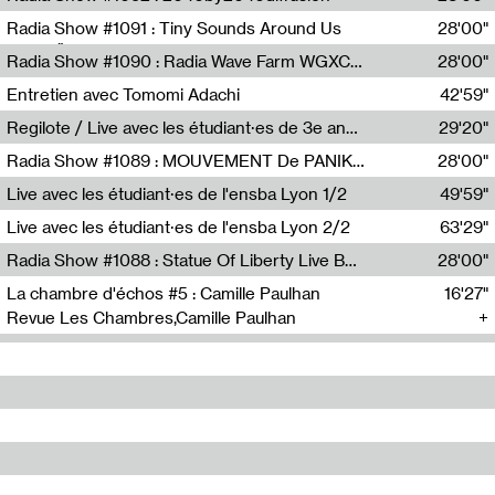
Diffusion FM
Radia Show #1091 : Tiny Sounds Around Us
28'00"
Radio Študent
Radia Show #1090 : Radia Wave Farm WGXC Corey De Juan Sherrard Jr Startalk
28'00"
Wave Farm
Entretien avec Tomomi Adachi
42'59"
Tomomi Adachi,Loraine Baud
Regilote / Live avec les étudiant·es de 3e année de l'EMA
29'20"
Nima Henryon,Athéna Noël,Amir Genillon,Ibourayane Ahmadi,Manelle Cherrih,Honorine Gibello,John Weeber,Manon Joseph
Radia Show #1089 : MOUVEMENT De PANIK (Radio Panik)
28'00"
Radio Panik
Live avec les étudiant·es de l'ensba Lyon 1/2
49'59"
Live avec les étudiant·es de l'ensba Lyon 2/2
63'29"
Radia Show #1088 : Statue Of Liberty Live By Ed Baxter (Resonance)
28'00"
Resonance
La chambre d'échos #5 : Camille Paulhan
16'27"
Revue Les Chambres,Camille Paulhan