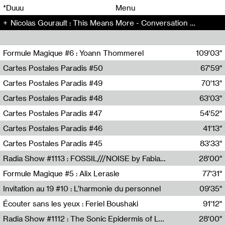
00
00
*Duuu
Menu
Nicolas Gourault : This Means More - Conversation (150)
00
00
Formule Magique #6 : Yoann Thommerel
109'03"
Nathalie Lacroix,Yoann Thommerel
Cartes Postales Paradis #50
67'59"
Zoé Leroux
Cartes Postales Paradis #49
70'13"
Aurore Portales
Cartes Postales Paradis #48
63'03"
Mathias Dupaquier
Cartes Postales Paradis #47
54'52"
Raymond Engramer
Cartes Postales Paradis #46
41'13"
Sarah Banville
Cartes Postales Paradis #45
83'33"
Mateo Cuin
Radia Show #1113 : FOSSIL///NOISE by Fabiana Gibim / Wave Farm
28'00"
Wave Farm
Formule Magique #5 : Alix Lerasle
77'31"
Nathalie Lacroix
Invitation au 19 #10 : L’harmonie du personnel
09'35"
19, CRAC
Écouter sans les yeux : Feriel Boushaki
91'12"
Feriel Boushaki
Radia Show #1112 : The Sonic Epidermis of Lake Léman by Paul Courlet / Guest Slot
28'00"