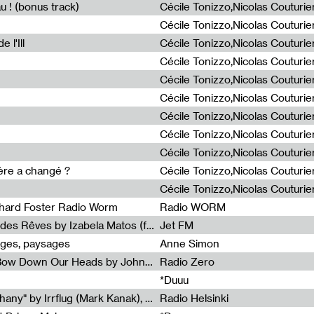
u ! (bonus track)
 l'Ill
ière a changé ?
chard Foster Radio Worm
Radio WORM
Radia Show #1086 : La Couleur des Rêves by Izabela Matos (for Jet FM)
Jet FM
ages, paysages
Anne Simon
Radia Show #1085 : When We Bow Down Our Heads by John Roach (Radia edit, Rádio Zero)
Radio Zero
*Duuu
Radia Show #1084 : "Silver Epiphany" by Irrflug (Mark Kanak), featuring Jarboe and Blixa Bargeld (for Radio Helsinki)
Radio Helsinki