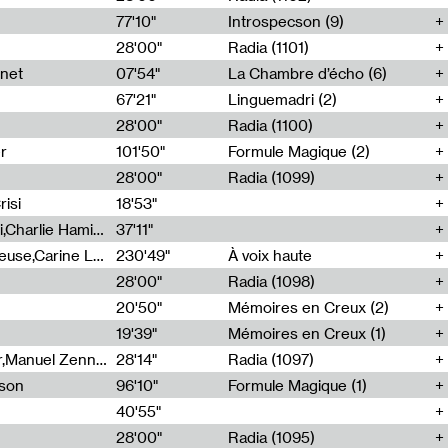
77'10"
Introspecson (9)
28'00"
Radia (1101)
net
07'54"
La Chambre d’écho (6)
67'21"
Linguemadri (2)
28'00"
Radia (1100)
er
101'50"
Formule Magique (2)
28'00"
Radia (1099)
isi
18'53"
Corentin Canesson,Julien Tiberi,Charlie Hamish Jeffery
37'11"
Agathe Boulanger,Sybille Chevreuse,Carine Lendrin,Léna Monnier,Graziela Susin,Camille Zuber
230'49"
À voix haute
28'00"
Radia (1098)
20'50"
Mémoires en Creux (2)
19'39"
Mémoires en Creux (1)
Cécile Tonizzo,Nicolas Couturier,Manuel Zenner,Aquila Lescene,Curtis Coco,Cyril Magnier
28'14"
Radia (1097)
sson
96'10"
Formule Magique (1)
40'55"
28'00"
Radia (1095)