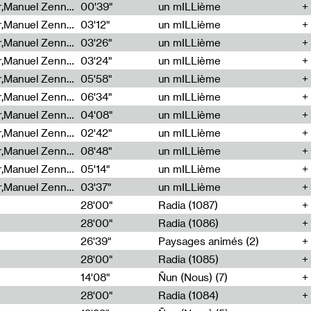
Cécile Tonizzo,Nicolas Couturier,Manuel Zenner,Aquila Lescene,Curtis Coco,Cyril Magnier
00'39"
un mILLième
Cécile Tonizzo,Nicolas Couturier,Manuel Zenner,Aquila Lescene,Curtis Coco,Cyril Magnier
03'12"
un mILLième
Cécile Tonizzo,Nicolas Couturier,Manuel Zenner,Aquila Lescene,Curtis Coco,Cyril Magnier
03'26"
un mILLième
Cécile Tonizzo,Nicolas Couturier,Manuel Zenner,Aquila Lescene,Curtis Coco,Cyril Magnier
03'24"
un mILLième
Cécile Tonizzo,Nicolas Couturier,Manuel Zenner,Aquila Lescene,Curtis Coco,Cyril Magnier
05'58"
un mILLième
Cécile Tonizzo,Nicolas Couturier,Manuel Zenner,Aquila Lescene,Curtis Coco,Cyril Magnier
06'34"
un mILLième
Cécile Tonizzo,Nicolas Couturier,Manuel Zenner,Aquila Lescene,Curtis Coco,Cyril Magnier
04'08"
un mILLième
Cécile Tonizzo,Nicolas Couturier,Manuel Zenner,Aquila Lescene,Curtis Coco,Cyril Magnier
02'42"
un mILLième
Cécile Tonizzo,Nicolas Couturier,Manuel Zenner,Aquila Lescene,Curtis Coco,Cyril Magnier
08'48"
un mILLième
Cécile Tonizzo,Nicolas Couturier,Manuel Zenner,Aquila Lescene,Curtis Coco,Cyril Magnier
05'14"
un mILLième
Cécile Tonizzo,Nicolas Couturier,Manuel Zenner,Aquila Lescene,Curtis Coco,Cyril Magnier
03'37"
un mILLième
28'00"
Radia (1087)
28'00"
Radia (1086)
26'39"
Paysages animés (2)
28'00"
Radia (1085)
14'08"
Ñun (Nous) (7)
28'00"
Radia (1084)