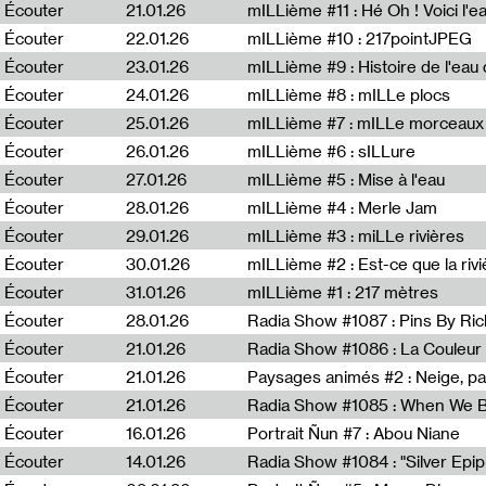
Écouter
21.01.26
mILLième #11 : Hé Oh ! Voici l'ea
Écouter
22.01.26
mILLième #10 : 217pointJPEG
Écouter
23.01.26
mILLième #9 : Histoire de l'eau de
Écouter
24.01.26
mILLième #8 : mILLe plocs
Écouter
25.01.26
mILLième #7 : mILLe morceaux
Écouter
26.01.26
mILLième #6 : sILLure
Écouter
27.01.26
mILLième #5 : Mise à l'eau
Écouter
28.01.26
mILLième #4 : Merle Jam
Écouter
29.01.26
mILLième #3 : miLLe rivières
Écouter
30.01.26
mILLième #2 : Est-ce que la riv
Écouter
31.01.26
mILLième #1 : 217 mètres
Écouter
28.01.26
Radia Show #1087 : Pins By Ri
Écouter
21.01.26
Écouter
21.01.26
Paysages animés #2 : Neige, p
Écouter
21.01.26
Écouter
16.01.26
Portrait Ñun #7 : Abou Niane
Écouter
14.01.26