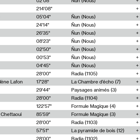
02'08"
Ñun (Nous)
214'08"
e
05'04"
Ñun (Nous)
24'14"
Ñun (Nous)
26'35"
Ñun (Nous)
08'23"
Ñun (Nous)
02'50"
Ñun (Nous)
00'53"
Ñun (Nous)
04'45"
Ñun (Nous)
28'00"
Radia (1105)
lène Lafon
17'28"
La Chambre d’écho (7)
29'44"
Paysages animés (3)
28'00"
Radia (1104)
122'57"
Formule Magique (4)
h Chettaoui
85'59"
Formule Magique (3)
28'00"
Radia (1103)
57'51"
La pyramide de bois (12)
28'00"
Radia (1102)