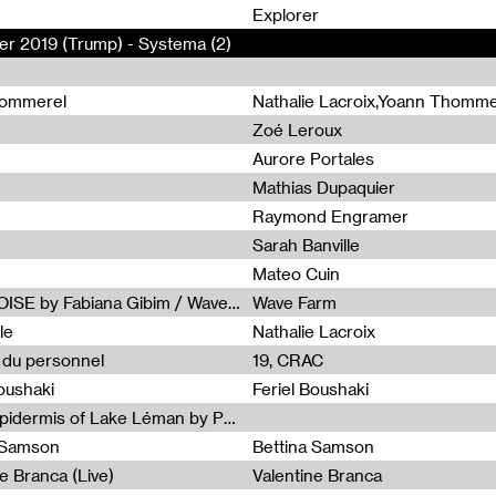
0
Explorer
er 2019 (Trump) - Systema (2)
hommerel
Nathalie Lacroix,Yoann Thomme
Zoé Leroux
Aurore Portales
Mathias Dupaquier
Raymond Engramer
Sarah Banville
Mateo Cuin
Radia Show #1113 : FOSSIL///NOISE by Fabiana Gibim / Wave Farm
Wave Farm
le
Nathalie Lacroix
e du personnel
19, CRAC
Boushaki
Feriel Boushaki
Radia Show #1112 : The Sonic Epidermis of Lake Léman by Paul Courlet / Guest Slot
a Samson
Bettina Samson
e Branca (Live)
Valentine Branca