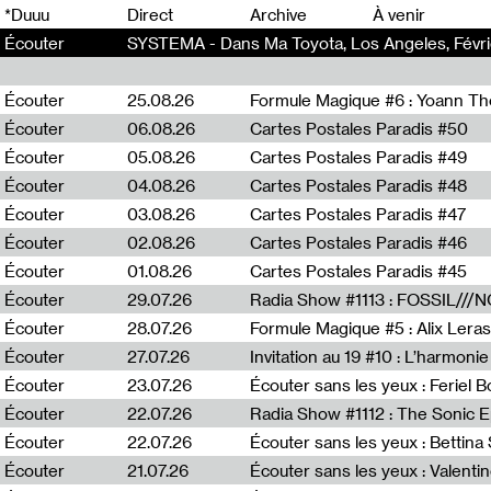
0
*Duuu
Direct
Archive
À venir
Écouter
SYSTEMA - Dans Ma Toyota, Los Angeles, Févri
Écouter
25.08.26
Formule Magique #6 : Yoann T
Écouter
06.08.26
Cartes Postales Paradis #50
Écouter
05.08.26
Cartes Postales Paradis #49
Écouter
04.08.26
Cartes Postales Paradis #48
Écouter
03.08.26
Cartes Postales Paradis #47
Écouter
02.08.26
Cartes Postales Paradis #46
Écouter
01.08.26
Cartes Postales Paradis #45
Écouter
29.07.26
Écouter
28.07.26
Formule Magique #5 : Alix Leras
Écouter
27.07.26
Invitation au 19 #10 : L’harmoni
Écouter
23.07.26
Écouter sans les yeux : Feriel 
Écouter
22.07.26
Écouter
22.07.26
Écouter sans les yeux : Bettin
Écouter
21.07.26
Écouter sans les yeux : Valentin