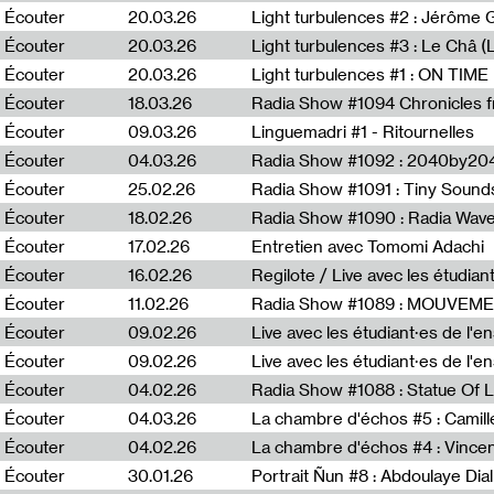
Écouter
20.03.26
Écouter
20.03.26
Light turbulences #3 : Le Châ 
Écouter
20.03.26
Écouter
18.03.26
Écouter
09.03.26
Linguemadri #1 - Ritournelles
Écouter
04.03.26
Radia Show #1092 : 2040by204
Écouter
25.02.26
Radia Show #1091 : Tiny Sound
Écouter
18.02.26
Écouter
17.02.26
Entretien avec Tomomi Adachi
Écouter
16.02.26
Regilote / Live avec les étudia
Écouter
11.02.26
Radia Show #1089 : MOUVEMEN
Écouter
09.02.26
Live avec les étudiant·es de l'e
Écouter
09.02.26
Live avec les étudiant·es de l'
Écouter
04.02.26
Écouter
04.03.26
La chambre d'échos #5 : Camill
Écouter
04.02.26
La chambre d'échos #4 : Vince
Écouter
30.01.26
Portrait Ñun #8 : Abdoulaye Dial