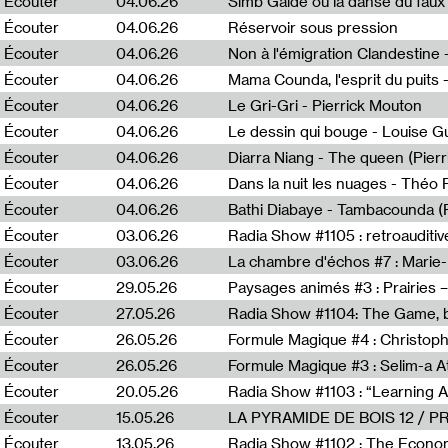
Écouter
04.06.26
Simb Gaïdé ou la danse du faux 
Écouter
04.06.26
Réservoir sous pression
Écouter
04.06.26
Écouter
04.06.26
Mama Counda, l'esprit du puits 
Écouter
04.06.26
Le Gri-Gri - Pierrick Mouton
Écouter
04.06.26
Le dessin qui bouge - Louise 
Écouter
04.06.26
Diarra Niang - The queen (Pier
Écouter
04.06.26
Dans la nuit les nuages - Théo
Écouter
04.06.26
Bathi Diabaye - Tambacounda (P
Écouter
03.06.26
Radia Show #1105 : retroauditiv
Écouter
03.06.26
La chambre d'échos #7 : Marie
Écouter
29.05.26
Écouter
27.05.26
Radia Show #1104: The Game, b
Écouter
26.05.26
Formule Magique #4 : Christoph
Écouter
26.05.26
Formule Magique #3 : Selim-a A
Écouter
20.05.26
Écouter
15.05.26
LA PYRAMIDE DE BOIS 12 / 
Écouter
13.05.26
Radia Show #1102 : The Economi