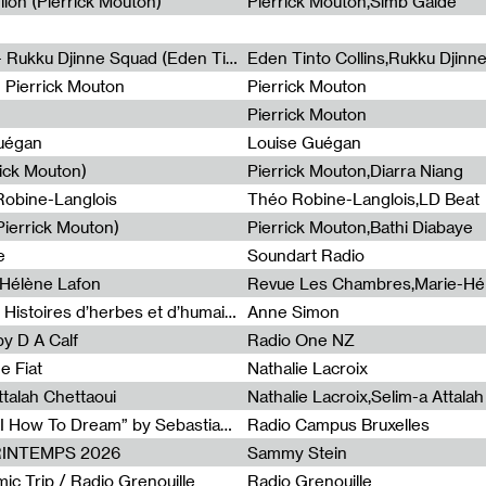
lion (Pierrick Mouton)
Pierrick Mouton,Simb Gaïdé
Non à l'émigration Clandestine - Rukku Djinne Squad (Eden Tinto Collins)
Eden Tinto Collins,Rukku Djinn
- Pierrick Mouton
Pierrick Mouton
Pierrick Mouton
Guégan
Louise Guégan
rick Mouton)
Pierrick Mouton,Diarra Niang
 Robine-Langlois
Théo Robine-Langlois,LD Beat
ierrick Mouton)
Pierrick Mouton,Bathi Diabaye
e
Soundart Radio
-Hélène Lafon
Revue Les Chambres,Marie-Hé
Paysages animés #3 : Prairies – Histoires d’herbes et d’humains
Anne Simon
y D A Calf
Radio One NZ
e Fiat
Nathalie Lacroix
ttalah Chettaoui
Nathalie Lacroix,Selim-a Attala
Radia Show #1103 : “Learning AI How To Dream” by Sebastian Dingens (Radio Campus Bruxelles)
Radio Campus Bruxelles
PRINTEMPS 2026
Sammy Stein
c Trip / Radio Grenouille
Radio Grenouille