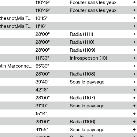
00
110'49"
Écouter sans les yeux
110'49"
Écouter sans les yeux
Théo Robine-Langlois,Emilien Chesnot,Mia Trabalon
10'15"
Théo Robine-Langlois,Emilien Chesnot,Mia Trabalon
11'16"
28'00"
Radia (1111)
28'00"
Radia (1110)
28'00"
Radia (1109)
111'33"
Introspecson (10)
Sarah Tritz,Elene Lapiashivili,Justin Marconnet,Mateo Cuche,Esther Lechevalier,Suzie Lecroart,Romance Castelet
65'39"
28'00"
Radia (1108)
39'40"
Sous le paysage
42'16"
28'00"
Radia (1107)
31'10"
Sous le paysage
15'14"
28'00"
Radia (1106)
41'55"
Sous le paysage