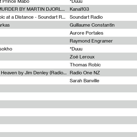
et Prince Mabo
*Duuu
Radia Show #1083 : MUSIC IS MURDER BY MARTIN DJORLEV (KANAL103)
Kanal103
Radia Show #1082 : Spooky Aspic at a Distance - Soundart Radio
Soundart Radio
arkas
Guillaume Constantin
Aurore Portales
Raymond Engramer
ssokho
*Duuu
Zoé Leroux
Thomas Robic
Radia Show #1081: The Wind of Heaven by Jim Denley (Radio One 91 FM)
Radio One NZ
Sarah Banville