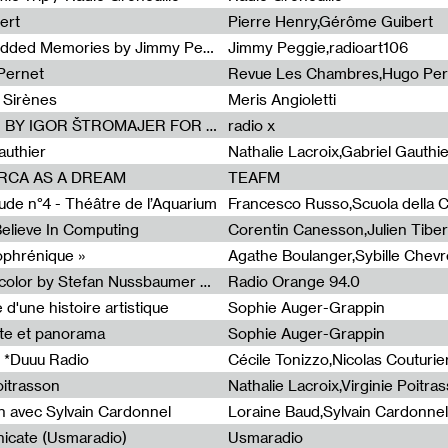
ert
Pierre Henry,Gérôme Guibert
Radia Show Show #1101 : Embedded Memories by Jimmy Peggie / radioart106
Jimmy Peggie,radioart106
Pernet
Revue Les Chambres,Hugo Per
 Sirènes
Meris Angioletti
Radia Show #1100 : 74.48 DB(A) BY IGOR ŠTROMAJER FOR RADIO X
radio x
authier
Nathalie Lacroix,Gabriel Gauthi
ORCA AS A DREAM
TEAFM
de n°4 - Théâtre de l’Aquarium
Francesco Russo,Scuola della Cr
 Believe In Computing
zophrénique »
Radia Show #1098: Radio Tecnicolor by Stefan Nussbaumer & Georg Zichy (Radio Orange 94.0)
Radio Orange 94.0
d'une histoire artistique
Sophie Auger-Grappin
te et panorama
Sophie Auger-Grappin
 *Duuu Radio
oitrasson
Nathalie Lacroix,Virginie Poitra
n avec Sylvain Cardonnel
Loraine Baud,Sylvain Cardonnel
icate (Usmaradio)
Usmaradio