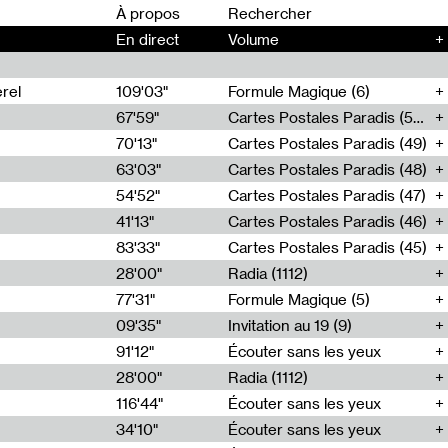
00
À propos
En direct
Volume
+
rel
109'03"
Formule Magique (6)
67'59"
Cartes Postales Paradis (50)
70'13"
Cartes Postales Paradis (49)
63'03"
Cartes Postales Paradis (48)
54'52"
Cartes Postales Paradis (47)
41'13"
Cartes Postales Paradis (46)
83'33"
Cartes Postales Paradis (45)
28'00"
Radia (1112)
77'31"
Formule Magique (5)
09'35"
Invitation au 19 (9)
91'12"
Écouter sans les yeux
28'00"
Radia (1112)
116'44"
Écouter sans les yeux
34'10"
Écouter sans les yeux