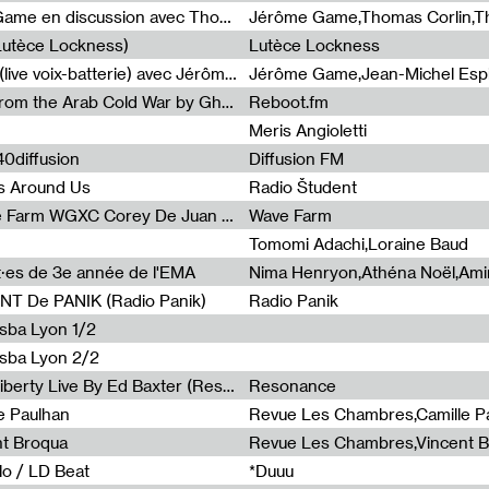
Light turbulences #2 : Jérôme Game en discussion avec Thomas Corlin
(Lutèce Lockness)
Lutèce Lockness
Light turbulences #1 : ON TIME (live voix-batterie) avec Jérôme Game & Jean-Michel Espitallier
Jérôme Game,Jean-Michel Espit
Radia Show #1094 Chronicles from the Arab Cold War by Ghazi Barakat
Reboot.fm
Meris Angioletti
0diffusion
Diffusion FM
s Around Us
Radio Študent
Radia Show #1090 : Radia Wave Farm WGXC Corey De Juan Sherrard Jr Startalk
Wave Farm
Tomomi Adachi,Loraine Baud
nt·es de 3e année de l'EMA
T De PANIK (Radio Panik)
Radio Panik
nsba Lyon 1/2
ensba Lyon 2/2
Radia Show #1088 : Statue Of Liberty Live By Ed Baxter (Resonance)
Resonance
e Paulhan
Revue Les Chambres,Camille P
nt Broqua
Revue Les Chambres,Vincent 
lo / LD Beat
*Duuu