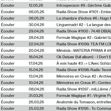
Écouter
12.05.26
Introspecson #9 : Gérôme Guib
Écouter
06.05.26
Écouter
06.05.26
La chambre d'échos #6 : Hugo 
Écouter
30.04.26
Linguemadri #2 - La langue des
Écouter
29.04.26
Écouter
28.04.26
Formule Magique #2 : Gabriel G
Écouter
22.04.26
Radia Show #1099: TEA FM L
Écouter
20.04.26
Mimésis : MATERIA PRIMA # étu
Écouter
18.04.26
Ok Deluxe (full album) - I Don't
Écouter
17.04.26
À voix haute #3 : « L’Avec Schi
Écouter
15.04.26
Écouter
13.04.26
Mémoires en Creux #2 : Archive 
Écouter
10.04.26
Mémoires en Creux #1 : Contex
Écouter
08.04.26
Radia Show #1097 : mILLième /
Écouter
31.03.26
Formule Magique #1 : Virginie P
Écouter
26.03.26
Anatomie du Tomason, entretie
Écouter
25.03.26
Radia Show #1095 : To Commun