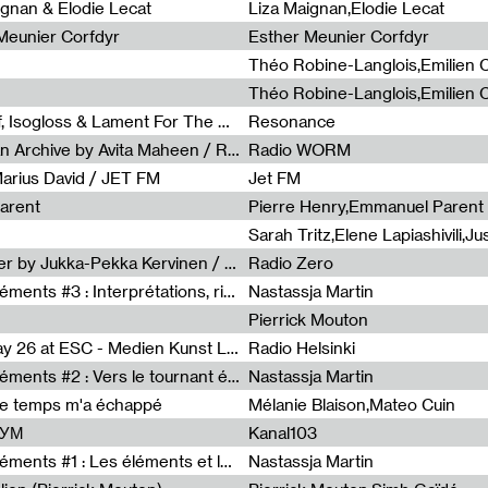
0
ignan & Elodie Lecat
Liza Maignan,Elodie Lecat
 Meunier Corfdyr
Esther Meunier Corfdyr
Radia Show #1111 : Schisma Gulf, Isogloss & Lament For The Old Clock By Harvey Young / Resonance
Resonance
Radia Show #1110 : Freeze, Asian Archive by Avita Maheen / Radio Worm
Radio WORM
Marius David / JET FM
Jet FM
arent
Pierre Henry,Emmanuel Parent
Radia Show #1108 : as or another by Jukka-Pekka Kervinen / Rádio Zero
Radio Zero
Sous le paysage - Habiter les éléments #3 : Interprétations, rituels et symboliques des éléments
Nastassja Martin
Pierrick Mouton
Radia Show #1107 : Art's Birthday 26 at ESC - Medien Kunst Labor
Radio Helsinki
Sous le paysage - Habiter les éléments #2 : Vers le tournant élémentaire
Nastassja Martin
de temps m'a échappé
Mélanie Blaison,Mateo Cuin
ШУМ
Kanal103
Sous le paysage - Habiter les éléments #1 : Les éléments et les débordements du vivant
Nastassja Martin