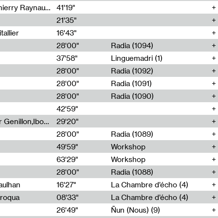
Jérôme Game,Thomas Corlin,Thierry Raynaud,Hubert Colas
41'19"
21'35"
allier
16'43"
28'00"
Radia (1094)
37'58"
Linguemadri (1)
28'00"
Radia (1092)
28'00"
Radia (1091)
28'00"
Radia (1090)
42'59"
Nima Henryon,Athéna Noël,Amir Genillon,Ibourayane Ahmadi,Manelle Cherrih,Honorine Gibello,John Weeber,Manon Joseph
29'20"
28'00"
Radia (1089)
49'59"
Workshop
63'29"
Workshop
28'00"
Radia (1088)
aulhan
16'27"
La Chambre d’écho (4)
Broqua
08'33"
La Chambre d’écho (4)
26'49"
Ñun (Nous) (9)