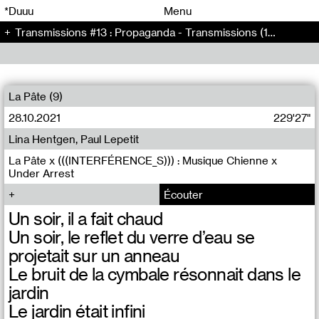
00
00
*Duuu
Menu
Transmissions #13 : Propaganda - Transmissions (13)
00
00
La Pâte (9)
28.10.2021
229'27"
Lina Hentgen, Paul Lepetit
La Pâte x (((INTERFÉRENCE_S))) : Musique Chienne x
Under Arrest
Écouter
Un soir, il a fait chaud
Un soir, le reflet du verre d’eau se
projetait sur un anneau
Le bruit de la cymbale résonnait dans le
jardin
Le jardin était infini