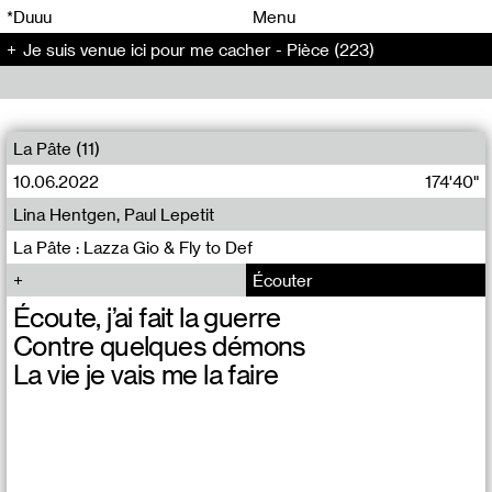
00
00
*Duuu
Menu
Je suis venue ici pour me cacher - Pièce (223)
00
00
La Pâte (11)
10.06.2022
174'40"
Lina Hentgen, Paul Lepetit
La Pâte : Lazza Gio & Fly to Def
Écouter
Écoute, j’ai fait la guerre
Contre quelques démons
La vie je vais me la faire