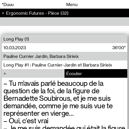
00
00
*Duuu
Menu
Ergonomic Futures - Pièce (32)
00
00
Long Play (1)
10.03.2023
36'00"
Pauline Curnier Jardin, Barbara Sirieix
Long Play #1 : Pauline Curnier-Jardin et Barbara Sirieix
Écouter
– Tu m’avais parlé beaucoup de la
question de la foi, de la figure de
Bernadette Soubirous, et je me suis
demandée, comme je me suis vue te
représenter en vierge…
– Oui, c’est vrai
– Je me suis demandée qui était la figure